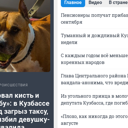
Главное
Видео
В стране
Пенсионеры получат прибав
сентября
Туманный и дождливый Кузб
недели
С каждым годом всё меньше:
коренных народов
Глава Центрального района 
вандала-анонима, что вреди
РОИСШЕСТВИЯ
вал кисть и
Из угольного принца в молоч
бу»: в Кузбассе
депутата Кузбасса, где поги
 загрыз таксу,
«Плохо, как никогда до этого
избил девушку-
августе
нвалида