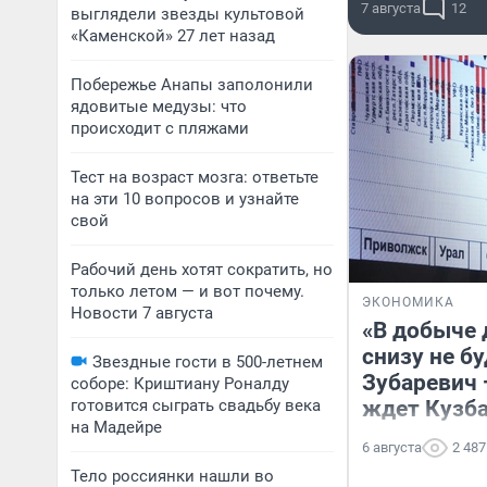
7 августа
12
выглядели звезды культовой
«Каменской» 27 лет назад
Побережье Анапы заполонили
ядовитые медузы: что
происходит с пляжами
Тест на возраст мозга: ответьте
на эти 10 вопросов и узнайте
свой
Рабочий день хотят сократить, но
только летом — и вот почему.
ЭКОНОМИКА
Новости 7 августа
«В добыче 
снизу не б
Звездные гости в 500-летнем
Зубаревич 
соборе: Криштиану Роналду
готовится сыграть свадьбу века
ждет Кузб
на Мадейре
6 августа
2 487
Тело россиянки нашли во