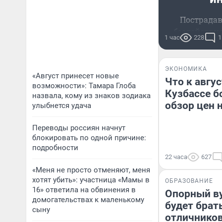
Пострада
бездействи
1 час
228
1
ЭКОНОМИКА
«Август принесет новые
Что к авгу
возможности»: Тамара Глоба
Кузбассе б
назвала, кому из знаков зодиака
обзор цен 
улыбнется удача
Переводы россиян начнут
блокировать по одной причине:
подробности
22 часа
627
«Меня не просто отменяют, меня
хотят убить»: участница «Мамы в
ОБРАЗОВАНИЕ
16» ответила на обвинения в
Опорный ву
домогательствах к маленькому
будет брат
сыну
отличников