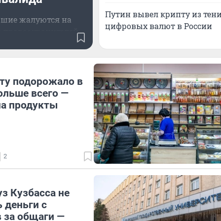
Путин вывел крипту из тени
вшие жалуются на
цифровых валют в России
е правоохранителей
сту подорожало в
ольше всего —
на продукты
2
з Кузбасса не
ь деньги с
 за общаги —