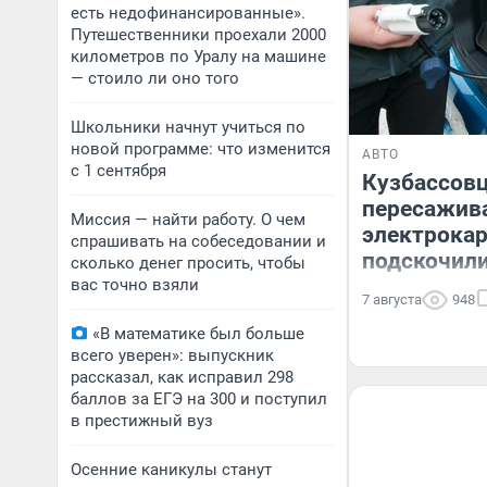
есть недофинансированные».
Путешественники проехали 2000
километров по Уралу на машине
— стоило ли оно того
Школьники начнут учиться по
новой программе: что изменится
АВТО
с 1 сентября
Кузбассов
пересажив
Миссия — найти работу. О чем
электрока
спрашивать на собеседовании и
подскочили
сколько денег просить, чтобы
вас точно взяли
7 августа
948
«В математике был больше
всего уверен»: выпускник
рассказал, как исправил 298
баллов за ЕГЭ на 300 и поступил
в престижный вуз
Осенние каникулы станут