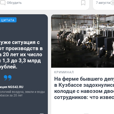
Обсудить
7 августа
ЦИТАТА
хуже ситуация с
от производств в
а 20 лет их число
 1,3 до 3,3 млрд
рублей.
КРИМИНАЛ
На ферме бывшего деп
в Кузбассе задохнулис
кция NGS42.RU
колодце с навозом дво
ологией воздуха, земли и воды
збассе за 20 лет
сотрудников: что изве