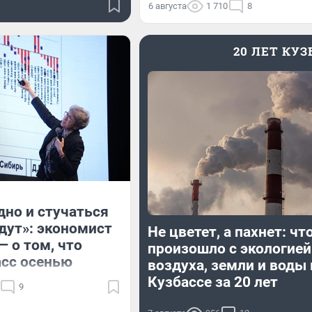
6 августа
1 710
8
20 ЛЕТ КУ
дно и стучаться
удут»: экономист
Не цветет, а пахнет: чт
— о том, что
произошло с экологией
асс осенью
воздуха, земли и воды 
Кузбассе за 20 лет
9