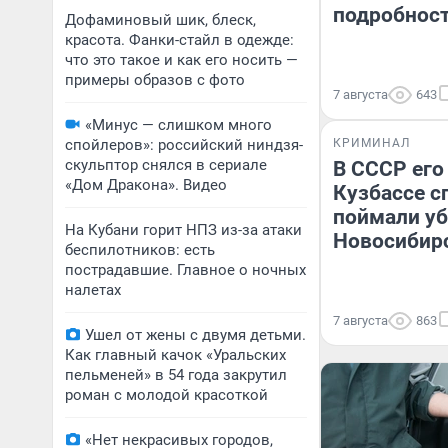
подробнос
Дофаминовый шик, блеск,
красота. Фанки-стайл в одежде:
что это такое и как его носить —
примеры образов с фото
7 августа
643
«Минус — слишком много
спойлеров»: российский ниндзя-
КРИМИНАЛ
скульптор снялся в сериале
В СССР его
«Дом Дракона». Видео
Кузбассе с
поймали уб
На Кубани горит НПЗ из-за атаки
Новосибир
беспилотников: есть
пострадавшие. Главное о ночных
налетах
7 августа
863
Ушел от жены с двумя детьми.
Как главный качок «Уральских
пельменей» в 54 года закрутил
роман с молодой красоткой
«Нет некрасивых городов,