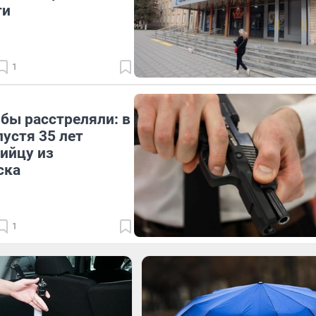
ти
1
 бы расстреляли: в
пустя 35 лет
ийцу из
ска
1