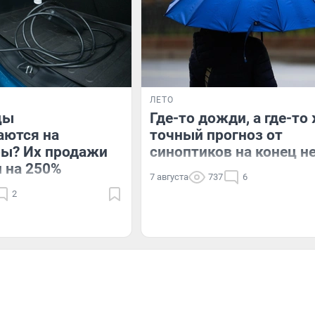
ЛЕТО
цы
Где-то дожди, а где-то
аются на
точный прогноз от
ры? Их продажи
синоптиков на конец н
 на 250%
7 августа
737
6
2