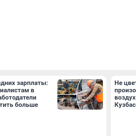
едних зарплаты:
Не цвет
иалистам в
произо
аботодатели
воздух
тить больше
Кузбас