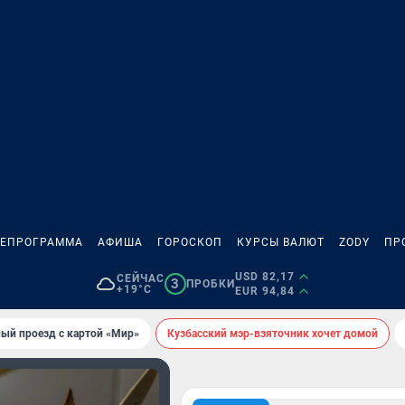
ЛЕПРОГРАММА
АФИША
ГОРОСКОП
КУРСЫ ВАЛЮТ
ZODY
ПР
USD 82,17
СЕЙЧАС
3
ПРОБКИ
+19°C
EUR 94,84
ый проезд с картой «Мир»
Кузбасский мэр-взяточник хочет домой