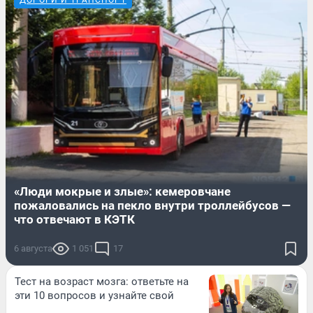
ДОРОГИ И ТРАНСПОРТ
«Люди мокрые и злые»: кемеровчане
пожаловались на пекло внутри троллейбусов —
что отвечают в КЭТК
6 августа
1 051
17
Тест на возраст мозга: ответьте на
эти 10 вопросов и узнайте свой