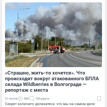
4
Обсудить
Обсудить
1
Обсудить
«Страшно, жить-то хочется». Что
1
Обсудить
3
Обсудить
происходит вокруг атакованного БПЛА
склада Wildberries в Волгограде —
репортаж с места
31 июля
886
Обсудить
Секрет колючего деликатеса: что мы на самом деле