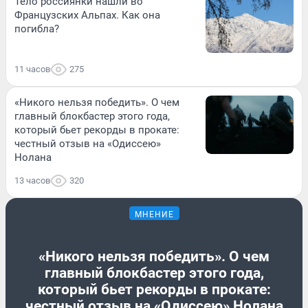
Тело россиянки нашли во
Французских Альпах. Как она
погибла?
11 часов
275
«Никого нельзя победить». О чем
главный блокбастер этого года,
который бьет рекорды в прокате:
честный отзыв на «Одиссею»
Нолана
13 часов
320
МНЕНИЕ
«Никого нельзя победить». О чем
главный блокбастер этого года,
который бьет рекорды в прокате:
честный отзыв на «Одиссею» Нолана