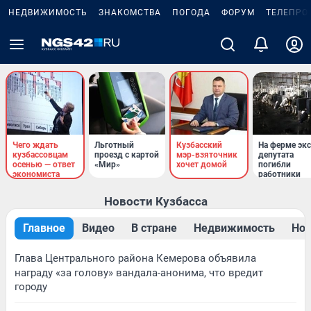
НЕДВИЖИМОСТЬ
ЗНАКОМСТВА
ПОГОДА
ФОРУМ
ТЕЛЕПРО
Чего ждать
Льготный
Кузбасский
На ферме экс
кузбассовцам
проезд с картой
мэр-взяточник
депутата
осенью — ответ
«Мир»
хочет домой
погибли
экономиста
работники
Новости Кузбасса
Главное
Видео
В стране
Недвижимость
Нов
Глава Центрального района Кемерова объявила
награду «за голову» вандала-анонима, что вредит
городу