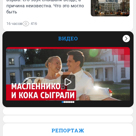
причина неизвестна. Что это могло
быть
16 часов
416
ВИДЕО
Клава Кока и Дима Масленников
сыграли свадьбу. Кадры с торжества и
РЕПОРТАЖ
история пары — в видео