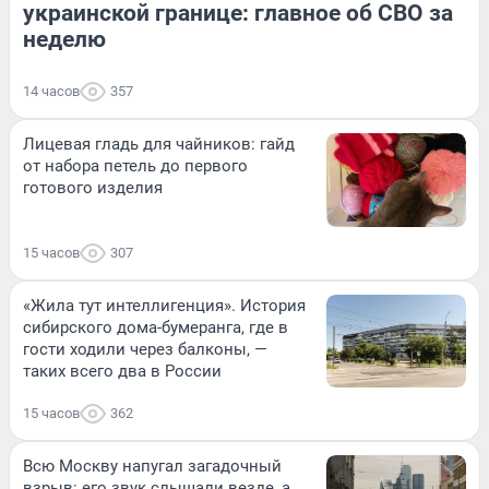
украинской границе: главное об СВО за
неделю
14 часов
357
Лицевая гладь для чайников: гайд
от набора петель до первого
готового изделия
15 часов
307
«Жила тут интеллигенция». История
сибирского дома-бумеранга, где в
гости ходили через балконы, —
таких всего два в России
15 часов
362
Всю Москву напугал загадочный
взрыв: его звук слышали везде, а