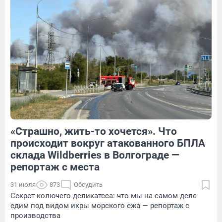
4
Обсудить
Обсудить
1
Обсудить
«Страшно, жить-то хочется». Что
1
Обсудить
3
Обсудить
происходит вокруг атакованного БПЛА
склада Wildberries в Волгограде —
репортаж с места
31 июля
873
Обсудить
Секрет колючего деликатеса: что мы на самом деле
едим под видом икры морского ежа — репортаж с
производства