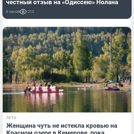
честный отзыв на «Одиссею» Нолана
6 часов
212
ЛЕТО
Женщина чуть не истекла кровью на
Красном озере в Кемерове, пока