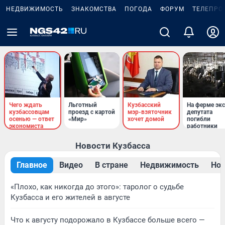
НЕДВИЖИМОСТЬ
ЗНАКОМСТВА
ПОГОДА
ФОРУМ
ТЕЛЕПРО
Чего ждать
Льготный
Кузбасский
На ферме экс
кузбассовцам
проезд с картой
мэр-взяточник
депутата
осенью — ответ
«Мир»
хочет домой
погибли
экономиста
работники
Новости Кузбасса
Главное
Видео
В стране
Недвижимость
Нов
«Плохо, как никогда до этого»: таролог о судьбе
Кузбасса и его жителей в августе
Что к августу подорожало в Кузбассе больше всего —