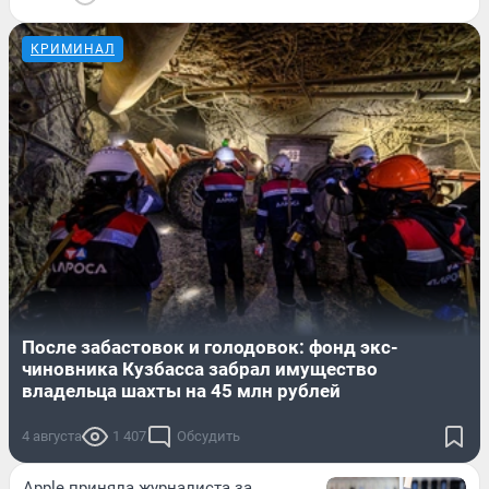
КРИМИНАЛ
После забастовок и голодовок: фонд экс-
чиновника Кузбасса забрал имущество
владельца шахты на 45 млн рублей
4 августа
1 407
Обсудить
Apple приняла журналиста за