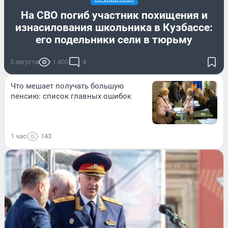
На СВО погиб участник похищения и
изнасилования школьника в Кузбассе:
его подельники сели в тюрьму
5 августа
1 400
4
Что мешает получать большую
пенсию: список главных ошибок
1 час
143