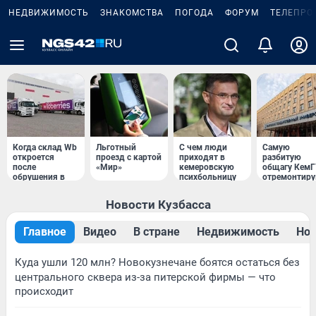
НЕДВИЖИМОСТЬ
ЗНАКОМСТВА
ПОГОДА
ФОРУМ
ТЕЛЕПРО
Когда склад Wb
Льготный
С чем люди
Самую
откроется
проезд с картой
приходят в
разбитую
после
«Мир»
кемеровскую
общагу Кем
обрушения в
психбольницу
отремонтир
Кузбассе
Новости Кузбасса
Главное
Видео
В стране
Недвижимость
Нов
Куда ушли 120 млн? Новокузнечане боятся остаться без
центрального сквера из-за питерской фирмы — что
происходит