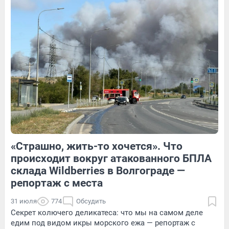
3
Обсудить
Обсудить
Обсудить
«Страшно, жить-то хочется». Что
3
Обсудить
4
Обсудить
происходит вокруг атакованного БПЛА
склада Wildberries в Волгограде —
репортаж с места
31 июля
774
Обсудить
Секрет колючего деликатеса: что мы на самом деле
едим под видом икры морского ежа — репортаж с