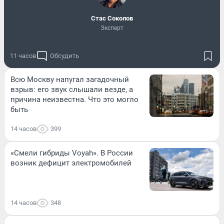
Стас Соколов
Эксперт
11 часов
Обсудить
Всю Москву напугал загадочный
взрыв: его звук слышали везде, а
причина неизвестна. Что это могло
быть
14 часов
399
«Смели гибриды Voyah». В России
возник дефицит электромобилей
14 часов
348