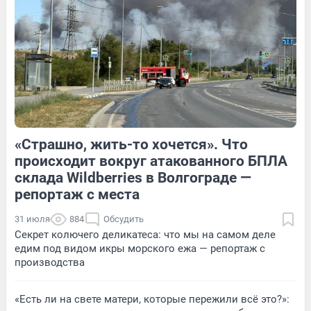
Обсудить
1
Обсудить
«Страшно, жить-то хочется». Что
1
Обсудить
3
Обсудить
происходит вокруг атакованного БПЛА
склада Wildberries в Волгограде —
репортаж с места
31 июля
884
Обсудить
Секрет колючего деликатеса: что мы на самом деле
едим под видом икры морского ежа — репортаж с
производства
«Есть ли на свете матери, которые пережили всё это?»: