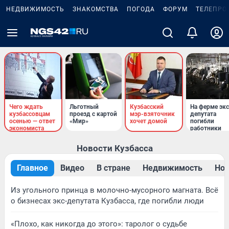
НЕДВИЖИМОСТЬ
ЗНАКОМСТВА
ПОГОДА
ФОРУМ
ТЕЛЕПРО
Чего ждать
Льготный
Кузбасский
На ферме экс
кузбассовцам
проезд с картой
мэр-взяточник
депутата
осенью — ответ
«Мир»
хочет домой
погибли
экономиста
работники
Новости Кузбасса
Главное
Видео
В стране
Недвижимость
Нов
Из угольного принца в молочно-мусорного магната. Всё
о бизнесах экс-депутата Кузбасса, где погибли люди
«Плохо, как никогда до этого»: таролог о судьбе