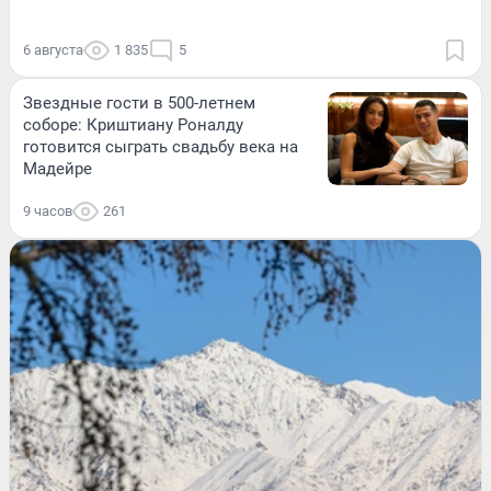
6 августа
1 835
5
Звездные гости в 500-летнем
соборе: Криштиану Роналду
готовится сыграть свадьбу века на
Мадейре
9 часов
261