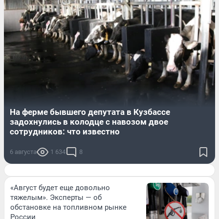
На ферме бывшего депутата в Кузбассе
задохнулись в колодце с навозом двое
сотрудников: что известно
6 августа
1 634
8
«Август будет еще довольно
тяжелым». Эксперты — об
обстановке на топливном рынке
России