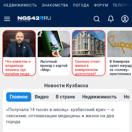
НЕДВИЖИМОСТЬ
ЗНАКОМСТВА
ПОГОДА
ФОРУМ
ТЕЛЕПРО
Что известно о
Льготный
Сколько стоит
В Кемерове
владельце
проезд с картой
жилье в
сулят наград
бизнеса, где
«Мир»
кемеровском
за «голову»
погибли люди
долгострое?
преступника
Новости Кузбасса
Главное
Видео
В стране
Недвижимость
Нов
«Получала 14 тысяч в месяц»: кузбасский врач — о
сексизме, оптимизации медицины и жизни на два
города