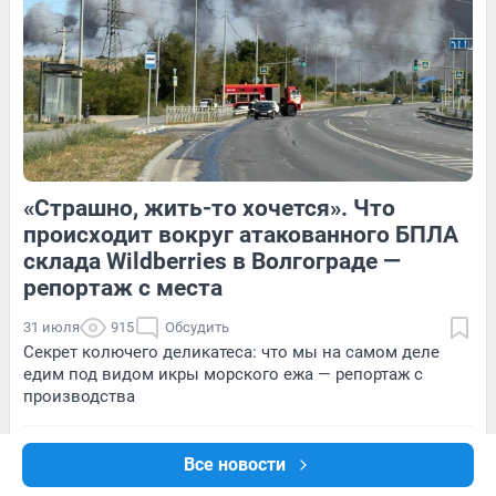
7
Обсудить
1
Обсудить
«Страшно, жить-то хочется». Что
4
Обсудить
2
Обсудить
происходит вокруг атакованного БПЛА
склада Wildberries в Волгограде —
репортаж с места
31 июля
915
Обсудить
Секрет колючего деликатеса: что мы на самом деле
едим под видом икры морского ежа — репортаж с
производства
«Есть ли на свете матери, которые пережили всё это?»:
Все новости
репортаж из затопленного села, где стихия убила