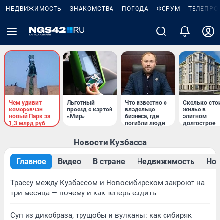
НЕДВИЖИМОСТЬ
ЗНАКОМСТВА
ПОГОДА
ФОРУМ
ТЕЛЕПРО
Чем удивит
Льготный
Что известно о
Сколько сто
кемеровчан
проезд с картой
владельце
жилье в
новый Парк за
«Мир»
бизнеса, где
элитном
1,3 млрд руб
погибли люди
долгострое
Новости Кузбасса
Главное
Видео
В стране
Недвижимость
Нов
Трассу между Кузбассом и Новосибирском закроют на
три месяца — почему и как теперь ездить
Суп из дикобраза, трущобы и вулканы: как сибиряк