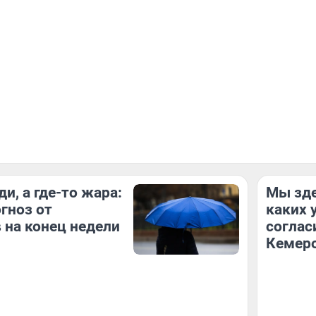
и, а где-то жара:
Мы зде
гноз от
каких 
 на конец недели
соглас
Кемер