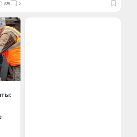
838
5
аты:
е