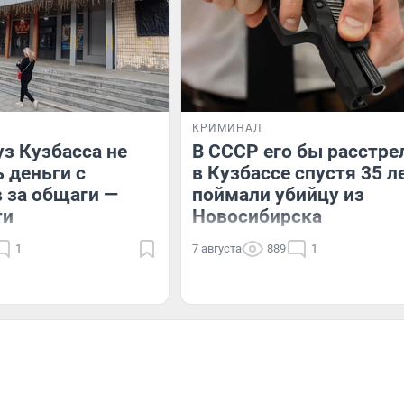
КРИМИНАЛ
з Кузбасса не
В СССР его бы расстре
ь деньги с
в Кузбассе спустя 35 л
 за общаги —
поймали убийцу из
ти
Новосибирска
1
7 августа
889
1