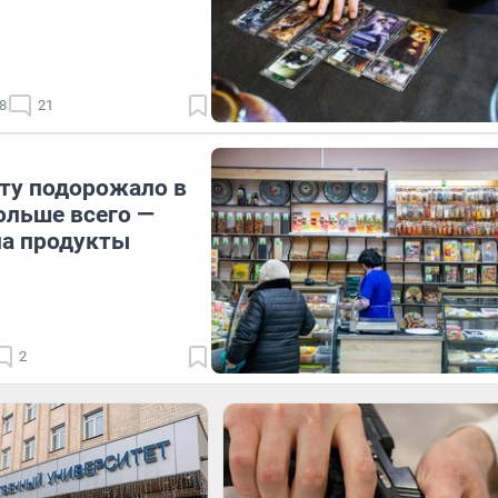
8
21
сту подорожало в
ольше всего —
на продукты
2