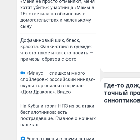
«Меня не просто отменяют, меня
хотят убить»: участница «Мамы в
16» ответила на обвинения в
домогательствах к маленькому
сыну
Дофаминовый шик, блеск,
красота. Фанки-стайл в одежде:
что это такое и как его носить —
примеры образов с фото
«Минус — слишком много
спойлеров»: российский ниндзя-
Где-то дожд
скульптор снялся в сериале
«Дом Дракона». Видео
точный про
синоптиков
На Кубани горит НПЗ из-за атаки
беспилотников: есть
пострадавшие. Главное о ночных
налетах
Ушел от жены с двумя детьми.