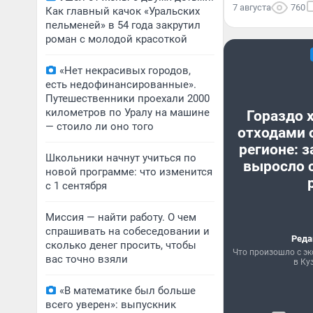
7 августа
760
Как главный качок «Уральских
пельменей» в 54 года закрутил
роман с молодой красоткой
«Нет некрасивых городов,
есть недофинансированные».
Путешественники проехали 2000
километров по Уралу на машине
Гораздо 
— стоило ли оно того
отходами 
регионе: з
Школьники начнут учиться по
выросло с
новой программе: что изменится
с 1 сентября
Миссия — найти работу. О чем
спрашивать на собеседовании и
Реда
сколько денег просить, чтобы
Что произошло с эк
вас точно взяли
в Ку
«В математике был больше
всего уверен»: выпускник