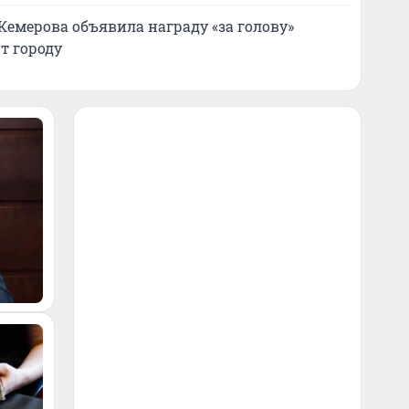
Кемерова объявила награду «за голову»
т городу