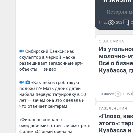
История м
профессию и
1 час
202
О
ЭКОНОМИКА
Из угольно
Сибирский Бэнкси: как
молочно-му
скульптор в черной маске
Всё о бизн
развешивает загадочные арт-
объекты — видео
Кузбасса, 
«Как тебя в гроб такую
положат?» Мать двоих детей
набила первую татуировку в 50
13 часов
1 059
лет — зачем она это сделала и
что отвечает хейтерам
РАЗВЛЕЧЕНИЯ
«Плохо, как
«Финал не совпал с
этого»: тар
ожиданиями»: стоит ли смотреть
Кузбасса и
фильм «Старый орел» на