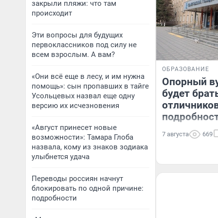
закрыли пляжи: что там
происходит
Эти вопросы для будущих
первоклассников под силу не
всем взрослым. А вам?
ОБРАЗОВАНИЕ
«Они всё еще в лесу, и им нужна
Опорный ву
помощь»: сын пропавших в тайге
будет брат
Усольцевых назвал еще одну
отличников
версию их исчезновения
подробнос
«Август принесет новые
7 августа
669
возможности»: Тамара Глоба
назвала, кому из знаков зодиака
улыбнется удача
Переводы россиян начнут
блокировать по одной причине:
подробности