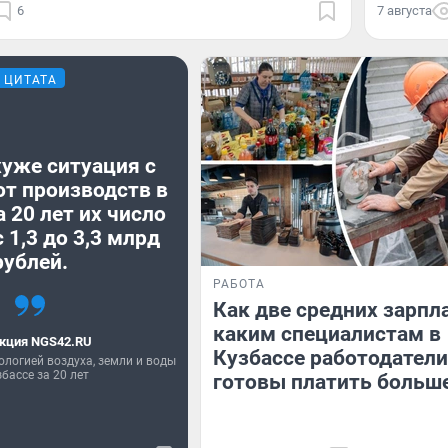
6
7 августа
ЦИТАТА
хуже ситуация с
от производств в
а 20 лет их число
 1,3 до 3,3 млрд
рублей.
РАБОТА
Как две средних зарпл
каким специалистам в
кция NGS42.RU
Кузбассе работодатели
ологией воздуха, земли и воды
збассе за 20 лет
готовы платить больш