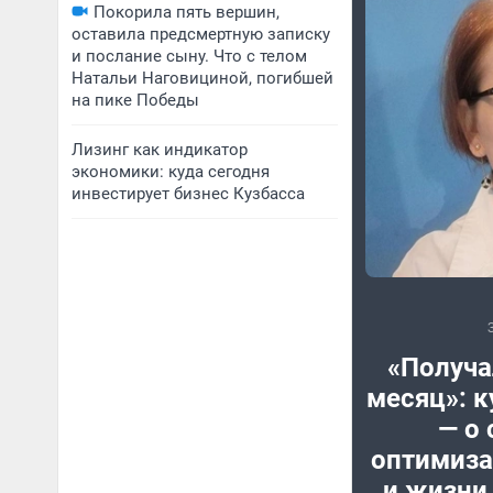
Покорила пять вершин,
оставила предсмертную записку
и послание сыну. Что с телом
Натальи Наговициной, погибшей
на пике Победы
Лизинг как индикатор
экономики: куда сегодня
инвестирует бизнес Кузбасса
«Получа
месяц»: к
— о 
оптимиз
и жизни 