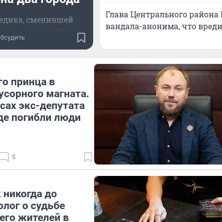
Глава Центрального района 
едика, сменившей
вандала-анонима, что вреди
 город после 20 лет
бсудить
работы
го принца в
сорного магната.
есах экс-депутата
где погибли люди
5
 никогда до
олог о судьбе
 его жителей в