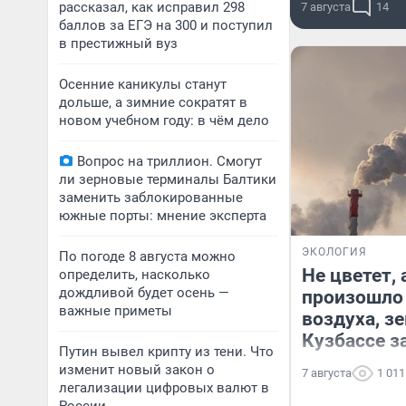
рассказал, как исправил 298
7 августа
14
баллов за ЕГЭ на 300 и поступил
в престижный вуз
Осенние каникулы станут
дольше, а зимние сократят в
новом учебном году: в чём дело
Вопрос на триллион. Смогут
ли зерновые терминалы Балтики
заменить заблокированные
южные порты: мнение эксперта
ЭКОЛОГИЯ
По погоде 8 августа можно
Не цветет, 
определить, насколько
дождливой будет осень —
произошло 
важные приметы
воздуха, з
Кузбассе за
Путин вывел крипту из тени. Что
изменит новый закон о
7 августа
1 011
легализации цифровых валют в