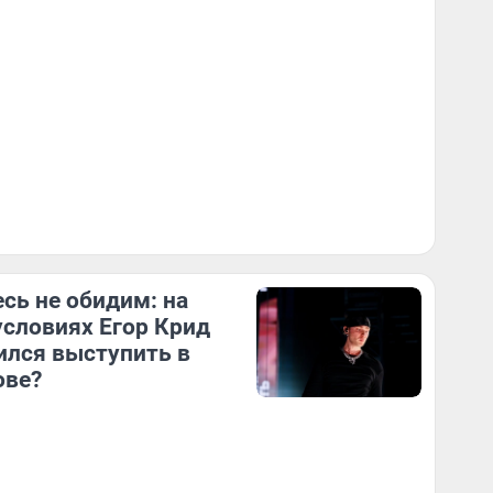
сь не обидим: на
условиях Егор Крид
ился выступить в
ове?