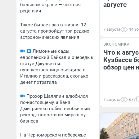
августе
большом экране — честная
рецензия
Такое бывает раз в жизни: 12
7 августа
14 96
августа произойдут три редких
астрономических явления
ЭКОНОМИКА
Лимонные сады,
Что к авгу
европейский Байкал и очередь к
Кузбассе б
статуе Джульетты:
обзор цен 
путешественница съездила в
Италию и рассказала, сколько
денег потратила
Прохор Шаляпин влюбился
7 августа
677
по-настоящему, а Ваня
Дмитриенко побил необычный
рекорд: новости из мира шоу-
бизнеса
На Черноморском побережье