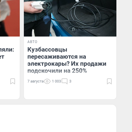
АВТО
ляли:
Кузбассовцы
ет
пересаживаются на
электрокары? Их продажи
подскочили на 250%
7 августа
1 003
3