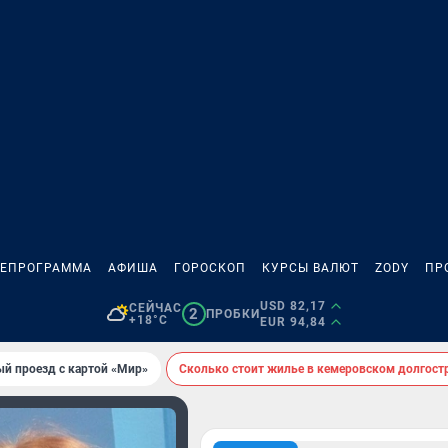
ЛЕПРОГРАММА
АФИША
ГОРОСКОП
КУРСЫ ВАЛЮТ
ZODY
ПР
USD 82,17
СЕЙЧАС
2
ПРОБКИ
+18°C
EUR 94,84
ый проезд с картой «Мир»
Сколько стоит жилье в кемеровском долгост