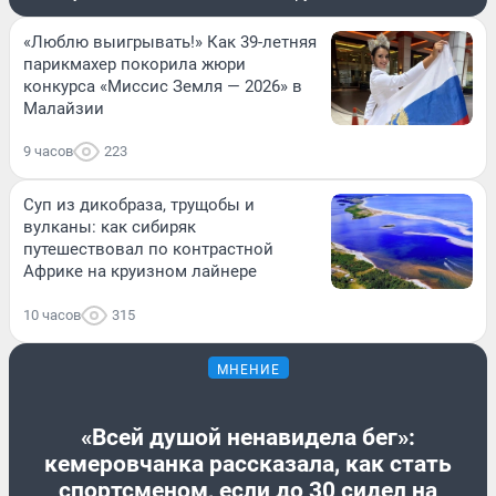
«Люблю выигрывать!» Как 39-летняя
парикмахер покорила жюри
конкурса «Миссис Земля — 2026» в
Малайзии
9 часов
223
Суп из дикобраза, трущобы и
вулканы: как сибиряк
путешествовал по контрастной
Африке на круизном лайнере
10 часов
315
МНЕНИЕ
«Всей душой ненавидела бег»:
кемеровчанка рассказала, как стать
спортсменом, если до 30 сидел на