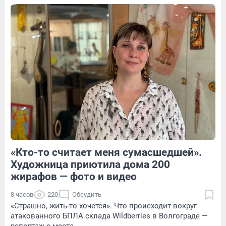
Обсудить
4
Обсудить
7
Обсудить
«Кто-то считает меня сумасшедшей».
1
Обсудить
4
Обсудить
Художница приютила дома 200
жирафов — фото и видео
8 часов
220
Обсудить
«Страшно, жить-то хочется». Что происходит вокруг
атакованного БПЛА склада Wildberries в Волгограде —