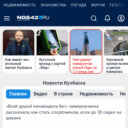
НЕДВИЖИМОСТЬ
ЗНАКОМСТВА
ПОГОДА
ФОРУМ
ТЕЛЕПРО
Как живет экс-
Льготный
Чем удивит
Огромный
угольный
проезд с картой
кемеровчан
провал возн
магнат Кузбасса
«Мир»
новый Парк за
в центре
1,3 млрд руб
Кемерова
Новости Кузбасса
Главное
Видео
В стране
Недвижимость
Нов
«Всей душой ненавидела бег»: кемеровчанка
рассказала, как стать спортсменом, если до 30 сидел на
диване