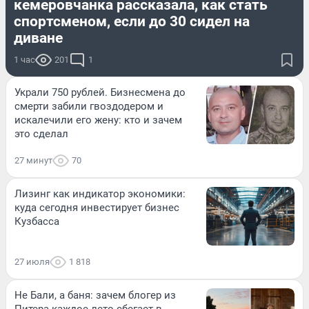
кемеровчанка рассказала, как стать
спортсменом, если до 30 сидел на
диване
1 час
201
1
Украли 750 рублей. Бизнесмена до
смерти забили гвоздодером и
искалечили его жену: кто и зачем
это сделал
27 минут
70
Лизинг как индикатор экономики:
куда сегодня инвестирует бизнес
Кузбасса
27 июля
1 818
Не Бали, а баня: зачем блогер из
Питера каждое лето сбегает в