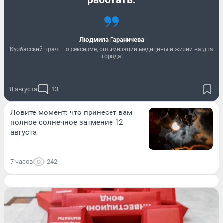
работать.
Людмила Гараничева
Кузбасский врач — о сексизме, оптимизации медицины и жизни на два
города
8 августа
13
Ловите момент: что принесет вам
полное солнечное затмение 12
августа
7 часов
242