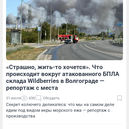
1
Обсудить
9
Обсудить
«Страшно, жить-то хочется». Что
1
Обсудить
1
Обсудить
происходит вокруг атакованного БПЛА
склада Wildberries в Волгограде —
репортаж с места
31 июля
838
Обсудить
Секрет колючего деликатеса: что мы на самом деле
едим под видом икры морского ежа — репортаж с
производства