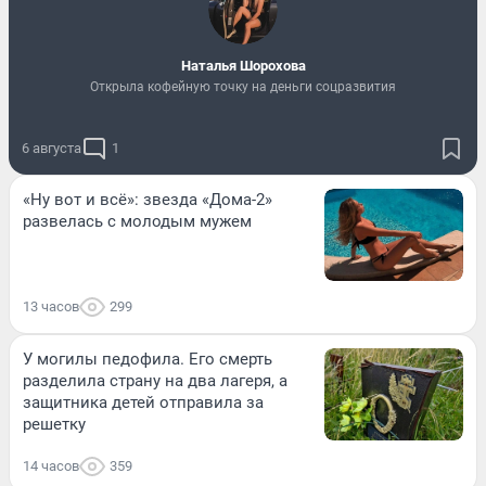
Наталья Шорохова
Открыла кофейную точку на деньги соцразвития
6 августа
1
«Ну вот и всё»: звезда «Дома-2»
развелась с молодым мужем
13 часов
299
У могилы педофила. Его смерть
разделила страну на два лагеря, а
защитника детей отправила за
решетку
14 часов
359