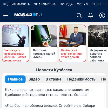
НЕДВИЖИМОСТЬ
ЗНАКОМСТВА
ПОГОДА
ФОРУМ
ТЕЛЕПРО
Чего ждать
Льготный
Кузбасский
На ферме экс
кузбассовцам
проезд с картой
мэр-взяточник
депутата
осенью — ответ
«Мир»
хочет домой
погибли
экономиста
работники
Новости Кузбасса
Главное
Видео
В стране
Недвижимость
Нов
Как две средних зарплаты: каким специалистам в
Кузбассе работодатели готовы платить больше
«Лёд был на лобовом стекле». Спасённые в Сибири