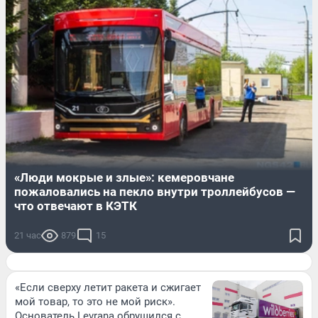
«Люди мокрые и злые»: кемеровчане
пожаловались на пекло внутри троллейбусов —
что отвечают в КЭТК
21 час
879
15
«Если сверху летит ракета и сжигает
мой товар, то это не мой риск».
Основатель Levrana обрушился с