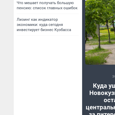
Что мешает получать большую
пенсию: список главных ошибок
Лизинг как индикатор
экономики: куда сегодня
инвестирует бизнес Кузбасса
Э
Куда у
Новокуз
ост
центральн
за пите