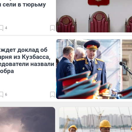
 сели в тюрьму
4
ждет доклад об
арня из Кузбасса,
едователи назвали
бобра
6