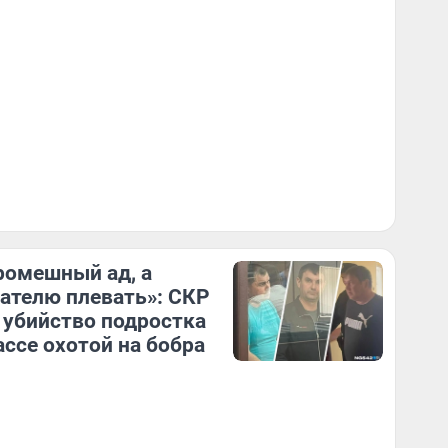
ромешный ад, а
ателю плевать»: СКР
 убийство подростка
ассе охотой на бобра