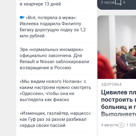
5 часов
4
в квартире 13 дней
«Всё, потеряла я мужа»:
Ивлеева подарила Филиппу
Бегаку дорогущую лодку за 1,2
млн рублей
Эра «нормальных иномарок»
официально закончена. Для
Renault и Nissan заблокировали
возвращение в Россию
«Мы видим нового Нолана»: с
ЗДОРОВЬЕ
каким настроем нужно смотреть
Цивилев п
«Одиссею», чтобы она не
построить 
выглядела как фиаско
больниц и 
«Изменщик, газлайтер, нарцисс»:
Выполняет
как Гуф раз за разом разбивал
сердца своих пассий
4 августа
1 325