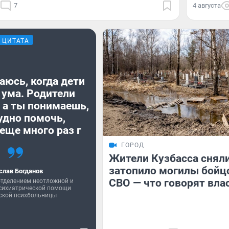
7
4 августа
ЦИТАТА
аюсь, когда дети
 ума. Родители
 а ты понимаешь,
удно помочь,
еще много раз г
ГОРОД
Жители Кузбасса сняли
затопило могилы бойц
слав Богданов
СВО — что говорят вла
тделением неотложной и
психиатрической помощи
ской психбольницы