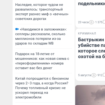
подельники
Наследие, которое чудом не
развалилось: транспортный
эксперт разнес миф о «вечных»
советских дорогах
23 часа
1 375
«Находимся в заложниках»:
селлеры рассказали, сколько
КРИМИНАЛ
миллионов потеряли из-за
Бастрыкин 
ударов по складам WB
убийстве п
которое сл
Подарок на 18-летие от
охотой на 
мошенников: как новая схема с
«переоформлением» номера
оставит вас без денег
5 августа
912
Китай попрощается с бензином
через 2–3 года, а когда Россия?
Почему топливный кризис не
ускорил переход на
электромобили