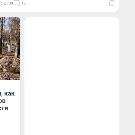
2 700
18
, как
ов
сти