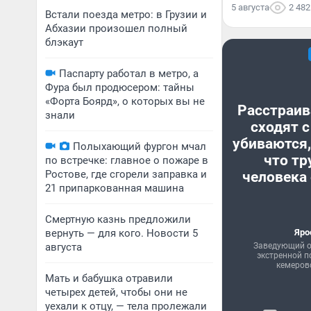
5 августа
2 482
Встали поезда метро: в Грузии и
Абхазии произошел полный
блэкаут
Паспарту работал в метро, а
Фура был продюсером: тайны
«Форта Боярд», о которых вы не
Расстраив
знали
сходят с
убиваются,
Полыхающий фургон мчал
что тр
по встречке: главное о пожаре в
Ростове, где сгорели заправка и
человека 
21 припаркованная машина
Смертную казнь предложили
вернуть — для кого. Новости 5
Яро
августа
Заведующий о
экстренной 
кемеров
Мать и бабушка отравили
четырех детей, чтобы они не
уехали к отцу, — тела пролежали