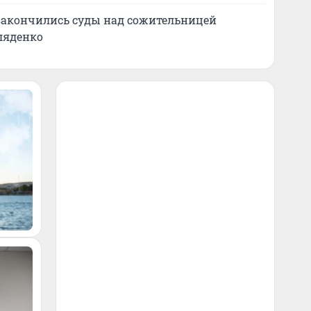
закончились суды над сожительницей
ляденко