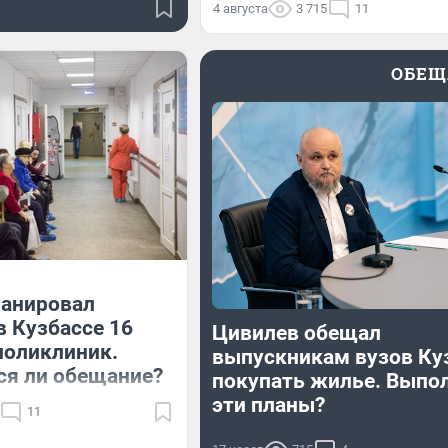
4 августа
3 715
11
ОБЕЩ
ланировал
в Кузбассе 16
Цивилев обещал
поликлиник.
выпускникам вузов Ку
ся ли обещание?
покупать жилье. Выпо
эти планы?
11