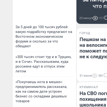
что 
За парком 
25 минут
117
деньги 
За 5 дней до 100 тысяч рублей:
какую подработку предлагают на
ГОРОД
Восточном экономическом
Пешком на 
форуме и сколько за что
на велосип
обещают
поможет по
не к следу
«300 тысяч стоит тур и в Турцию,
и в Сочи». Рассказываем, куда
россияне едут в отпуск этим
летом
31 июля
561
«Покупаешь кота в мешке»:
предприниматель рассказала,
КРИМИНАЛ
как на самом деле устроен
На СВО пог
бизнес со складами дешевых
похищения 
товаров
школьника 