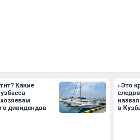
атит? Какие
«Это к
узбасса
следов
 хозяевам
назвал
го дивидендов
в Кузб