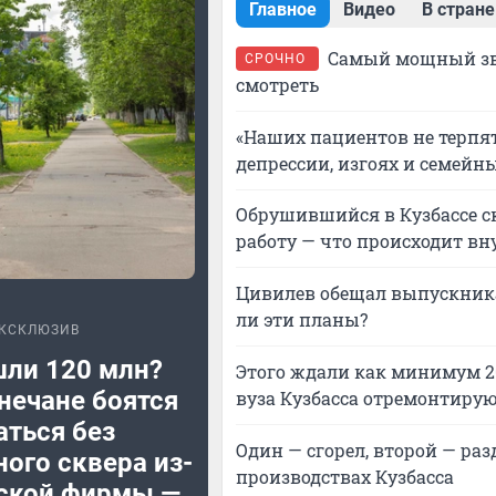
Главное
Видео
В стране
Самый мощный зве
СРОЧНО
смотреть
«Наших пациентов не терпят
депрессии, изгоях и семейн
Обрушившийся в Кузбассе ск
работу — что происходит вн
Цивилев обещал выпускника
ли эти планы?
КСКЛЮЗИВ
шли 120 млн?
Этого ждали как минимум 2
нечане боятся
вуза Кузбасса отремонтиру
аться без
Один — сгорел, второй — раз
ого сквера из-
производствах Кузбасса
рской фирмы —