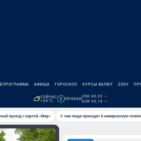
ЛЕПРОГРАММА
АФИША
ГОРОСКОП
КУРСЫ ВАЛЮТ
ZODY
ПР
USD 80,93
СЕЙЧАС
3
ПРОБКИ
+20°C
EUR 93,19
тный проезд с картой «Мир»
С чем люди приходят в кемеровскую психб