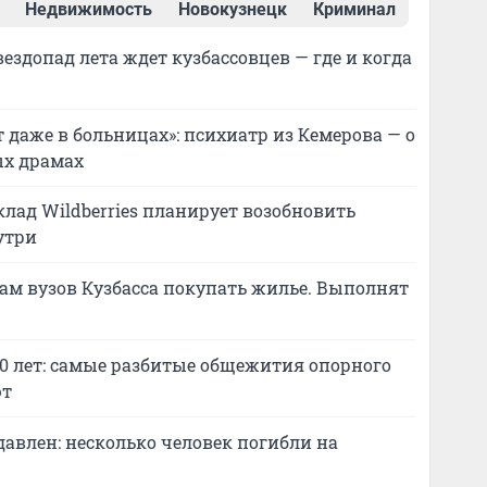
Недвижимость
Новокузнецк
Криминал
здопад лета ждет кузбассовцев — где и когда
 даже в больницах»: психиатр из Кемерова — о
ых драмах
лад Wildberries планирует возобновить
утри
м вузов Кузбасса покупать жилье. Выполнят
0 лет: самые разбитые общежития опорного
ют
давлен: несколько человек погибли на