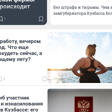
происходит
Без штрафа и тюрьмы. Чем 
замгубернатора Кузбасса Ко
не ухаживают, хотя
1
на это тратятся
работу, вечером
ед. Что еще
худеть сейчас, а
ющему лету?
1
иб участник
и изнасилования
в Кузбассе: его