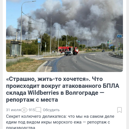
Обсудить
3
Обсудить
7
Обсудить
«Страшно, жить-то хочется». Что
1
Обсудить
4
Обсудить
происходит вокруг атакованного БПЛА
склада Wildberries в Волгограде —
репортаж с места
31 июля
915
Обсудить
Секрет колючего деликатеса: что мы на самом деле
едим под видом икры морского ежа — репортаж с
производства