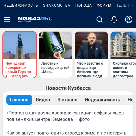
НЕДВИЖИМОСТЬ
ЗНАКОМСТВА
ПОГОДА
ФОРУМ
ТЕЛЕПРО
Чем удивит
Льготный
Что известно о
Сколько сто
кемеровчан
проезд с картой
владельце
жилье в
новый Парк за
«Мир»
бизнеса, где
элитном
1,3 млрд руб
погибли люди
долгострое
Новости Кузбасса
Главное
Видео
В стране
Недвижимость
Нов
«Портал в ад» возле квартала юстиции: асфальт ушел
под землю в центре Кемерова — фото
Как за август подготовить огород к зиме и не потерять