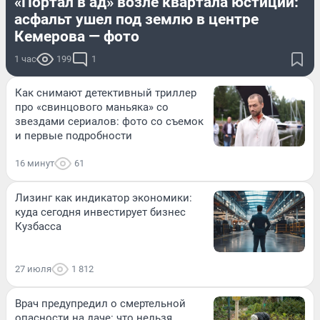
«Портал в ад» возле квартала юстиции:
асфальт ушел под землю в центре
Кемерова — фото
1 час
199
1
Как снимают детективный триллер
про «свинцового маньяка» со
звездами сериалов: фото со съемок
и первые подробности
16 минут
61
Лизинг как индикатор экономики:
куда сегодня инвестирует бизнес
Кузбасса
27 июля
1 812
Врач предупредил о смертельной
опасности на даче: что нельзя