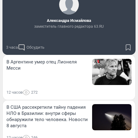
Александра Исмайлова
заместитель главного редактора 63.RU
3 часа
Обсудить
В Аргентине умер отец Лионеля
Месси
12 часов
272
В США рассекретили тайну падения
НЛО в Бразилии: внутри сферы
обнаружили тело человека. Новости
8 августа
12 часов
246