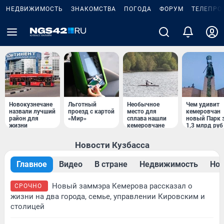
НЕДВИЖИМОСТЬ
ЗНАКОМСТВА
ПОГОДА
ФОРУМ
ТЕЛЕПРО
Новокузнечане
Льготный
Необычное
Чем удивит
назвали лучший
проезд с картой
место для
кемеровчан
район для
«Мир»
сплава нашли
новый Парк 
жизни
кемеровчане
1,3 млрд руб
Новости Кузбасса
Главное
Видео
В стране
Недвижимость
Нов
Новый заммэра Кемерова рассказал о
СРОЧНО
жизни на два города, семье, управлении Кировским и
столицей