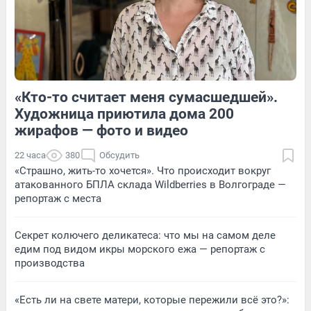
4
Обсудить
10
Обсудить
«Кто-то считает меня сумасшедшей».
1
Обсудить
7
Обсудить
Художница приютила дома 200
жирафов — фото и видео
22 часа
380
Обсудить
«Страшно, жить-то хочется». Что происходит вокруг
атакованного БПЛА склада Wildberries в Волгограде —
репортаж с места
Секрет колючего деликатеса: что мы на самом деле
едим под видом икры морского ежа — репортаж с
производства
«Есть ли на свете матери, которые пережили всё это?»: