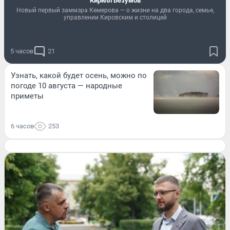
Кирилл Безумов
Новый первый заммэра Кемерова — о жизни на два города, семье,
управлении Кировским и столицей
5 часов
21
Узнать, какой будет осень, можно по
погоде 10 августа — народные
приметы
6 часов
253