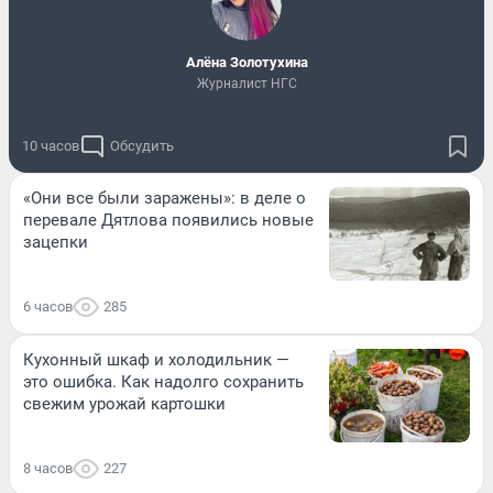
Алёна Золотухина
Журналист НГС
10 часов
Обсудить
«Они все были заражены»: в деле о
перевале Дятлова появились новые
зацепки
6 часов
285
Кухонный шкаф и холодильник —
это ошибка. Как надолго сохранить
свежим урожай картошки
8 часов
227