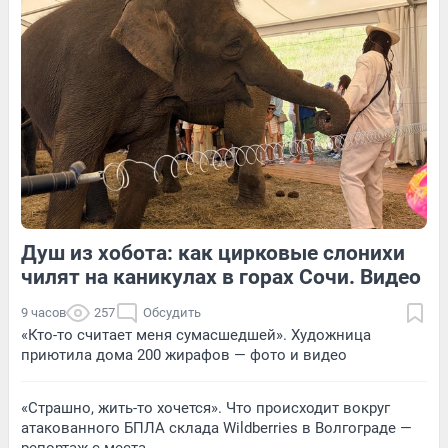
Обсудить
Обсудить
Душ из хобота: как цирковые слонихи
2
Обсудить
4
Обсудить
чилят на каникулах в горах Сочи. Видео
9 часов
257
Обсудить
«Кто-то считает меня сумасшедшей». Художница
приютила дома 200 жирафов — фото и видео
«Страшно, жить-то хочется». Что происходит вокруг
атакованного БПЛА склада Wildberries в Волгограде —
репортаж с места