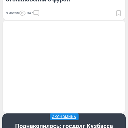
9 часов
847
1
ЭКОНОМИКА
Поднакопилось: госдолг Кузбасса