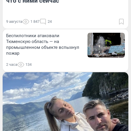
что с ними сейчас
9 августа
1 847
24
Беспилотники атаковали
Тюменскую область — на
промышленном объекте вспыхнул
пожар
2 часа
134