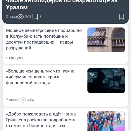
числе антилидеров по безработице за
Уралом
2 часа
268
3
Мощное землетрясение произошло
в Колумбии: есть погибшие и
десятки пострадавших — кадры
разрушений
2 минуты
«Больше чем деньги»: что нужно
кибермошенникам, кроме
финансовой выгоды
7 часов
454
«Добро пожаловать в ад!» Нонна
Гришаева раскрыла подробности
съемок в «Папиных дочках»