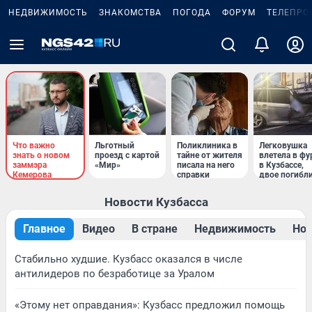
НЕДВИЖИМОСТЬ
ЗНАКОМСТВА
ПОГОДА
ФОРУМ
ТЕЛЕПРО
Что важно
Льготный
Поликлиника в
Легковушка
знать о новом
проезд с картой
тайне от жителя
влетела в фу
заммэра
«Мир»
писала на него
в Кузбассе,
Кемерова
справки
двое погибл
Новости Кузбасса
Главное
Видео
В стране
Недвижимость
Нов
Стабильно худшие. Кузбасс оказался в числе
антилидеров по безработице за Уралом
«Этому нет оправдания»: Кузбасс предложил помощь