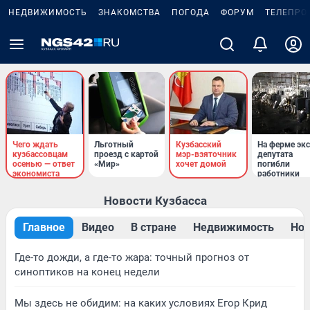
НЕДВИЖИМОСТЬ
ЗНАКОМСТВА
ПОГОДА
ФОРУМ
ТЕЛЕПРО
Чего ждать
Льготный
Кузбасский
На ферме экс
кузбассовцам
проезд с картой
мэр-взяточник
депутата
осенью — ответ
«Мир»
хочет домой
погибли
экономиста
работники
Новости Кузбасса
Главное
Видео
В стране
Недвижимость
Нов
Где-то дожди, а где-то жара: точный прогноз от
синоптиков на конец недели
Мы здесь не обидим: на каких условиях Егор Крид