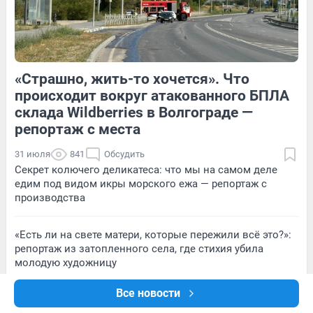
«Страшно, жить-то хочется». Что
1
Обсудить
1
Обсудить
происходит вокруг атакованного БПЛА
склада Wildberries в Волгограде —
репортаж с места
31 июля
841
Обсудить
Секрет колючего деликатеса: что мы на самом деле
едим под видом икры морского ежа — репортаж с
производства
«Есть ли на свете матери, которые пережили всё это?»:
репортаж из затопленного села, где стихия убила
молодую художницу
Все новости
«Начал угрожать штрафом в 300 тысяч». Сотрудники