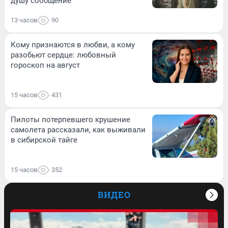
душу сообщение
13 часов
90
Кому признаются в любви, а кому
разобьют сердце: любовный
гороскоп на август
15 часов
431
Пилоты потерпевшего крушение
самолета рассказали, как выживали
в сибирской тайге
15 часов
352
ВИДЕО