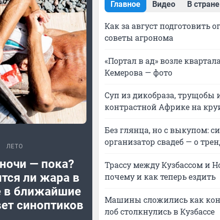
Главное
Видео
В стране
Как за август подготовить о
советы агронома
«Портал в ад» возле квартал
Кемерова — фото
Суп из дикобраза, трущобы 
контрастной Африке на кру
Без глянца, но с выкупом: 
организатор свадеб — о трен
ЛЕТО
ночи — пока?
Трассу между Кузбассом и Н
тся ли жара в
почему и как теперь ездить
е в ближайшие
Машины сложились как конс
вет синоптиков
лоб столкнулись в Кузбассе