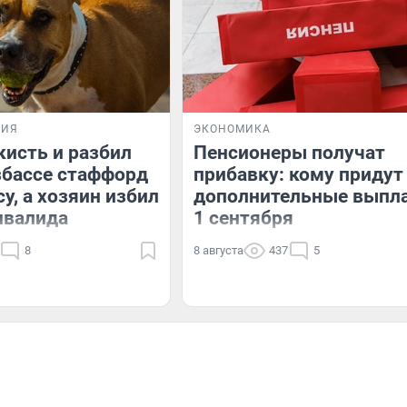
ВИЯ
ЭКОНОМИКА
кисть и разбил
Пенсионеры получат
узбассе стаффорд
прибавку: кому придут
у, а хозяин избил
дополнительные выпл
нвалида
1 сентября
8
8 августа
437
5