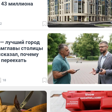
 43 миллиона
2
— лучший город
амглавы столицы
ссказал, почему
 переехать
18