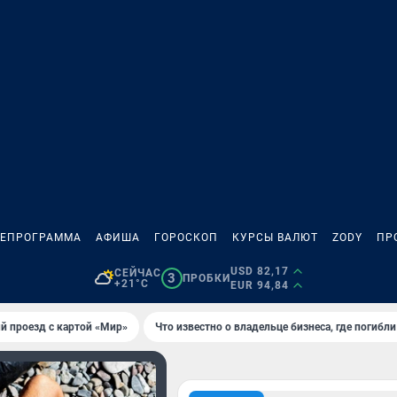
ЛЕПРОГРАММА
АФИША
ГОРОСКОП
КУРСЫ ВАЛЮТ
ZODY
ПР
USD 82,17
СЕЙЧАС
3
ПРОБКИ
+21°C
EUR 94,84
й проезд с картой «Мир»
Что известно о владельце бизнеса, где погибл