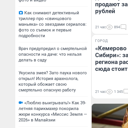
фото и видео
продают за
рублей
Как снимают детективный
триллер про «свинцового
маньяка» со звездами сериалов:
21 час
894
фото со съемок и первые
подробности
ГОРОД
«Кемерово 
Врач предупредил о смертельной
опасности на даче: что нельзя
Сибири»: з
делать в саду
региона ра
сюда стоит
Укусила змея? Зато паука нового
открыл! История арахнолога,
который обожает свою
смертельно опасную работу
21 час
1 345
«Люблю выигрывать!» Как 39-
летняя парикмахер покорила
жюри конкурса «Миссис Земля —
2026» в Малайзии