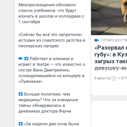
Минпросвещения обновило
список учебников: что будут
изучать в школах и колледжах с
1 сентября
«Сейчас бы всё это запретили»:
истории из советского детства в
ПРОИСШЕСТ
пионерских лагерях
«Разорвал 
губу»: в К
Работает в клинике и
загрыз такс
играет в театре — что известно о
девушку-и
сестре Вани Дмитриенко,
оскандалившейся на концерте в
8 августа
1 077
«Лужниках»
Больше политики, чем
медицины? Что за ковидные
тайны обнаружились в
дневниках доктора Фаучи
«За неделю две ночи были