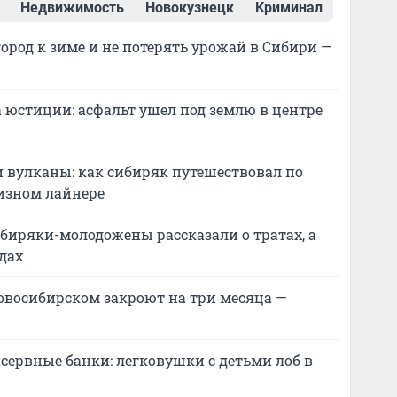
Недвижимость
Новокузнецк
Криминал
город к зиме и не потерять урожай в Сибири —
а юстиции: асфальт ушел под землю в центре
и вулканы: как сибиряк путешествовал по
изном лайнере
сибиряки-молодожены рассказали о тратах, а
дах
овосибирском закроют на три месяца —
ервные банки: легковушки с детьми лоб в