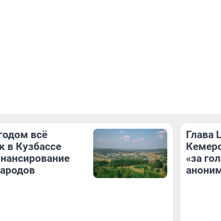
годом всё
Глава 
к в Кузбассе
Кемеро
инансирование
«за го
народов
аноним