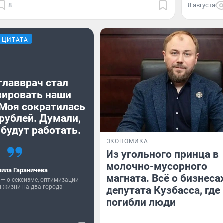
8
8 августа
ЦИТАТА
главврач стал
зировать наши
 Моя сократилась
 рублей. Думали,
 будут работать.
ЭКОНОМИКА
Из угольного принца в
молочно-мусорного
ила Гараничева
магната. Всё о бизнеса
 — о сексизме, оптимизации
 жизни на два города
депутата Кузбасса, где
погибли люди