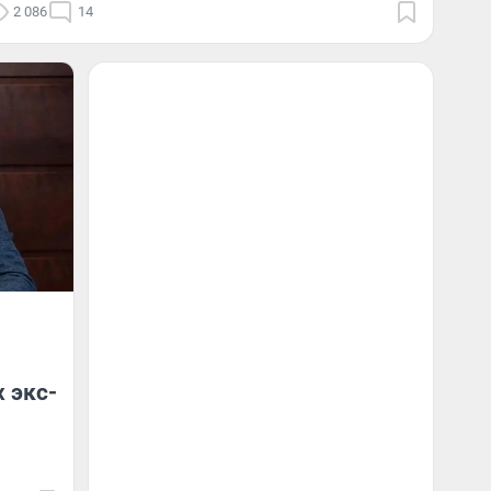
2 086
14
х экс-