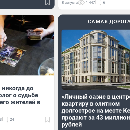
8 августа
1 447
6
САМАЯ ДОРОГ
 никогда до
олог о судьбе
«Личный оазис в центр
 его жителей в
квартиру в элитном
долгострое на месте К
продают за 43 миллион
3
24
рублей