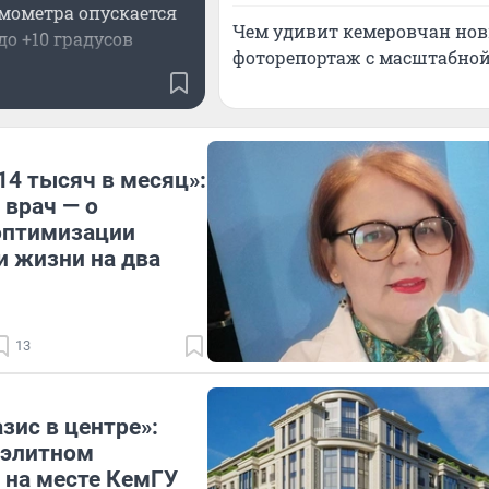
мометра опускается
Чем удивит кемеровчан новы
до +10 градусов
фоторепортаж с масштабной
14 тысяч в месяц»:
 врач — о
оптимизации
 жизни на два
13
зис в центре»:
 элитном
 на месте КемГУ