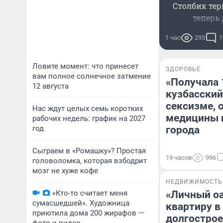
Столбик тер
теперь 
1 час
293
1
Ловите момент: что принесет
ЗДОРОВЬЕ
вам полное солнечное затмение
«Получала 
12 августа
кузбасский
сексизме, 
Нас ждут целых семь коротких
медицины и
рабочих недель: график на 2027
год
города
Сыграем в «Ромашку»? Простая
19 часов
996
головоломка, которая взбодрит
мозг не хуже кофе
НЕДВИЖИМОСТЬ
«Кто-то считает меня
«Личный оа
сумасшедшей». Художница
квартиру в
приютила дома 200 жирафов —
долгострое