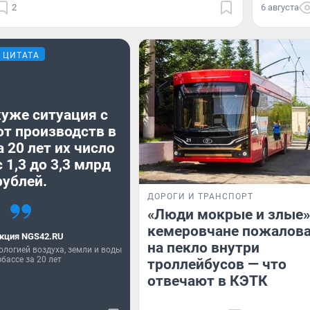
2
6 августа
ЦИТАТА
хуже ситуация с
от производств в
а 20 лет их число
 1,3 до 3,3 млрд
рублей.
ДОРОГИ И ТРАНСПОРТ
«Люди мокрые и злые»
кемеровчане пожалов
кция NGS42.RU
на пекло внутри
ологией воздуха, земли и воды
збассе за 20 лет
троллейбусов — что
отвечают в КЭТК