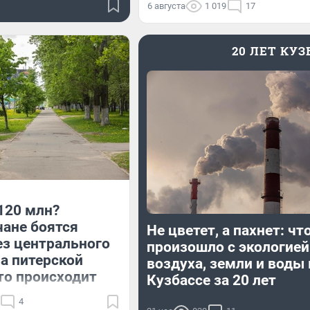
6 августа
1 019
17
20 ЛЕТ КУ
120 млн?
ане боятся
Не цветет, а пахнет: чт
ез центрального
произошло с экологией
за питерской
воздуха, земли и воды 
то происходит
Кузбассе за 20 лет
4