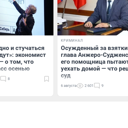
КРИМИНАЛ
дно и стучаться
Осужденный за взятки
удут»: экономист
глава Анжеро-Судженс
— о том, что
его помощница пытаю
асс осенью
уехать домой — что ре
суд
8
6 августа
2 601
9