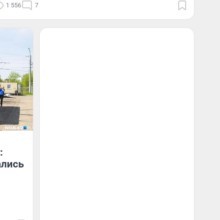
1 556
7
:
ались