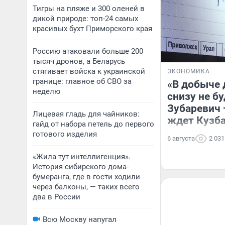
Тигры на пляже и 300 оленей в
дикой природе: топ-24 самых
красивых бухт Приморского края
Россию атаковали больше 200
тысяч дронов, а Беларусь
стягивает войска к украинской
ЭКОНОМИКА
границе: главное об СВО за
«В добыче 
неделю
снизу не б
Зубаревич 
Лицевая гладь для чайников:
ждет Кузб
гайд от набора петель до первого
готового изделия
6 августа
2 031
«Жила тут интеллигенция».
История сибирского дома-
бумеранга, где в гости ходили
через балконы, — таких всего
два в России
Всю Москву напугал