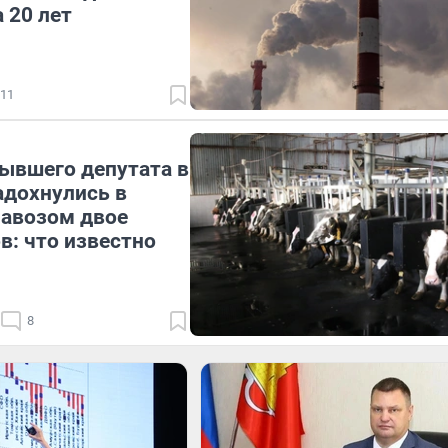
 20 лет
11
ывшего депутата в
адохнулись в
навозом двое
в: что известно
8