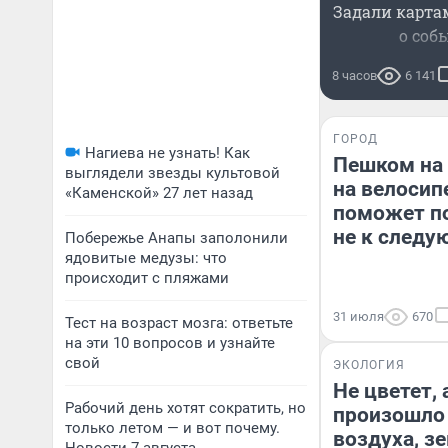
Задали карта
о соб
8 часов
6 141
ГОРОД
Нагиева не узнать! Как
Пешком на 
выглядели звезды культовой
на велосип
«Каменской» 27 лет назад
поможет по
не к следу
Побережье Анапы заполонили
ядовитые медузы: что
происходит с пляжами
31 июля
670
Тест на возраст мозга: ответьте
на эти 10 вопросов и узнайте
свой
ЭКОЛОГИЯ
Не цветет, 
Рабочий день хотят сократить, но
произошло 
только летом — и вот почему.
воздуха, з