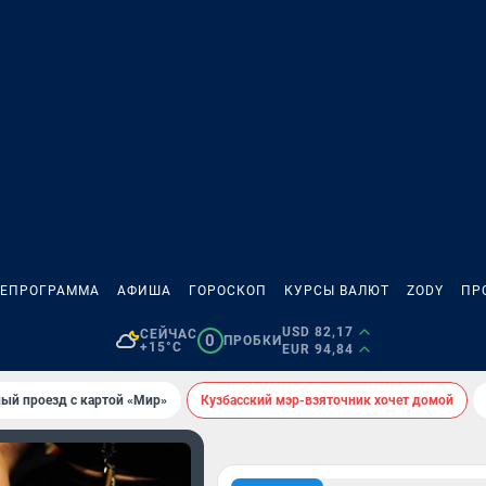
ЛЕПРОГРАММА
АФИША
ГОРОСКОП
КУРСЫ ВАЛЮТ
ZODY
ПР
USD 82,17
СЕЙЧАС
0
ПРОБКИ
+15°C
EUR 94,84
ый проезд с картой «Мир»
Кузбасский мэр-взяточник хочет домой