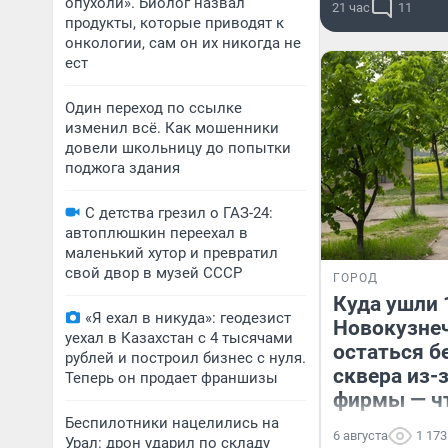
опухоли». Биолог назвал
21 час
11
продукты, которые приводят к
онкологии, сам он их никогда не
ест
Один переход по ссылке
изменил всё. Как мошенники
довели школьницу до попытки
поджога здания
С детства грезил о ГАЗ-24:
автоплюшкин переехал в
маленький хутор и превратил
свой двор в музей СССР
ГОРОД
Куда ушли 
«Я ехал в никуда»: геодезист
Новокузнеч
уехал в Казахстан с 4 тысячами
остаться б
рублей и построил бизнес с нуля.
сквера из-
Теперь он продает франшизы
фирмы — ч
Беспилотники нацелились на
6 августа
1 173
Урал: дрон ударил по складу