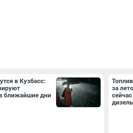
утся в Кузбасс:
Топлив
зируют
за лет
в ближайшие дни
сейчас
дизель