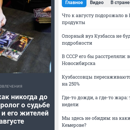
Главное
Видео
В стране
Что к августу подорожало в 
продукты
Опорный вуз Кузбасса не бу
подробности
В СССР его бы расстреляли: 
Новосибирска
Кузбассовцы пересаживаютс
на 250%
ЗВЛЕЧЕНИЯ
как никогда до
Где-то дожди, а где-то жара
аролог о судьбе
недели
 и его жителей
Мы здесь не обидим: на как
 августе
Кемерове?