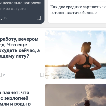
м несколько вопросов
Как две средних зарплаты: 
ытиях августа
готовы платить больше
10
работу, вечером
ед. Что еще
худеть сейчас, а
ющему лету?
2
а пахнет: что
с экологией
емли и воды в