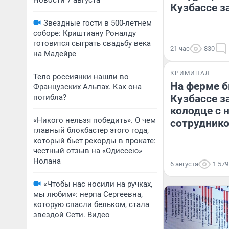
Новости 7 августа
Кузбассе за
Звездные гости в 500-летнем
соборе: Криштиану Роналду
готовится сыграть свадьбу века
21 час
830
на Мадейре
КРИМИНАЛ
Тело россиянки нашли во
На ферме б
Французских Альпах. Как она
погибла?
Кузбассе з
колодце с 
«Никого нельзя победить». О чем
сотруднико
главный блокбастер этого года,
который бьет рекорды в прокате:
честный отзыв на «Одиссею»
Нолана
6 августа
1 579
«Чтобы нас носили на ручках,
мы любим»: нерпа Сергеевна,
которую спасли бельком, стала
звездой Сети. Видео