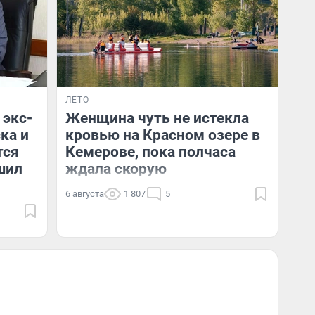
ЛЕТО
 экс-
Женщина чуть не истекла
ка и
кровью на Красном озере в
тся
Кемерове, пока полчаса
шил
ждала скорую
6 августа
1 807
5