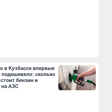
о в Кузбассе впервые
о подешевело: сколько
 стоит бензин и
 на АЗС