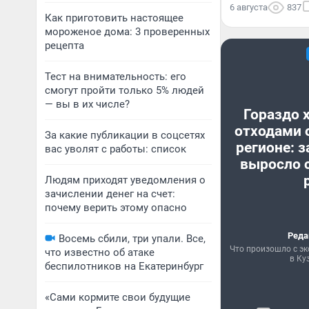
6 августа
837
Как приготовить настоящее
мороженое дома: 3 проверенных
рецепта
Тест на внимательность: его
смогут пройти только 5% людей
— вы в их числе?
Гораздо 
отходами 
За какие публикации в соцсетях
регионе: з
вас уволят с работы: список
выросло с
Людям приходят уведомления о
зачислении денег на счет:
почему верить этому опасно
Реда
Восемь сбили, три упали. Все,
Что произошло с эк
что известно об атаке
в Ку
беспилотников на Екатеринбург
«Сами кормите свои будущие