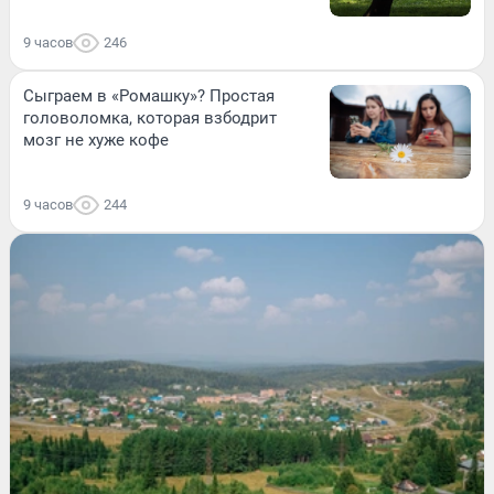
9 часов
246
Сыграем в «Ромашку»? Простая
головоломка, которая взбодрит
мозг не хуже кофе
9 часов
244