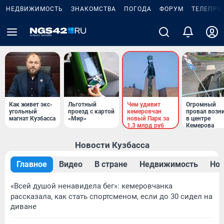
НЕДВИЖИМОСТЬ
ЗНАКОМСТВА
ПОГОДА
ФОРУМ
ТЕЛЕПРО
Как живет экс-
Льготный
Чем удивит
Огромный
угольный
проезд с картой
кемеровчан
провал возн
магнат Кузбасса
«Мир»
новый Парк за
в центре
1,3 млрд руб
Кемерова
Новости Кузбасса
Главное
Видео
В стране
Недвижимость
Нов
«Всей душой ненавидела бег»: кемеровчанка
рассказала, как стать спортсменом, если до 30 сидел на
диване