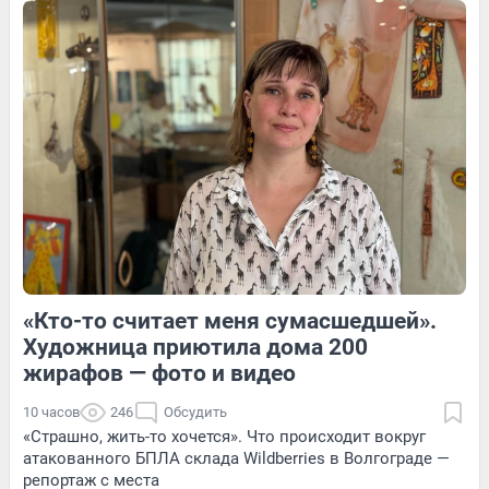
Обсудить
4
Обсудить
7
Обсудить
«Кто-то считает меня сумасшедшей».
1
Обсудить
4
Обсудить
Художница приютила дома 200
жирафов — фото и видео
10 часов
246
Обсудить
«Страшно, жить-то хочется». Что происходит вокруг
атакованного БПЛА склада Wildberries в Волгограде —
репортаж с места