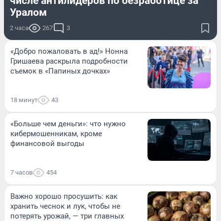
числе антилидеров по безработице за
Уралом
2 часа
267
3
«Добро пожаловать в ад!» Нонна
Гришаева раскрыла подробности
съемок в «Папиных дочках»
18 минут
43
«Больше чем деньги»: что нужно
кибермошенникам, кроме
финансовой выгоды
7 часов
454
Важно хорошо просушить: как
хранить чеснок и лук, чтобы не
потерять урожай, — три главных