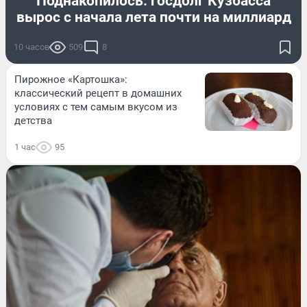
Поднакопилось: госдолг Кузбасса
вырос с начала лета почти на миллиард
10 часов
509
8
Пирожное «Картошка»:
классический рецепт в домашних
условиях с тем самым вкусом из
детства
1 час
95