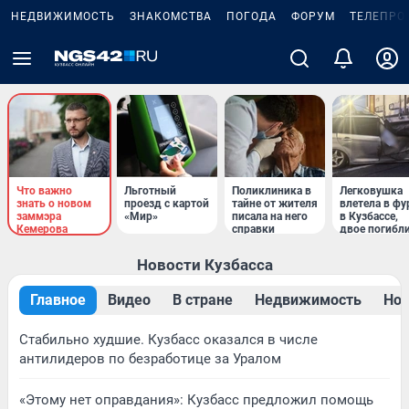
НЕДВИЖИМОСТЬ
ЗНАКОМСТВА
ПОГОДА
ФОРУМ
ТЕЛЕПРО
Что важно
Льготный
Поликлиника в
Легковушка
знать о новом
проезд с картой
тайне от жителя
влетела в фу
заммэра
«Мир»
писала на него
в Кузбассе,
Кемерова
справки
двое погибл
Новости Кузбасса
Главное
Видео
В стране
Недвижимость
Нов
Стабильно худшие. Кузбасс оказался в числе
антилидеров по безработице за Уралом
«Этому нет оправдания»: Кузбасс предложил помощь