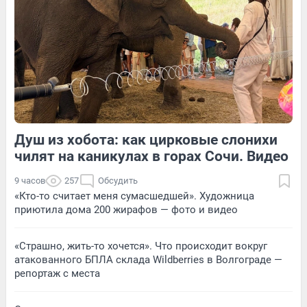
Обсудить
Обсудить
Душ из хобота: как цирковые слонихи
2
Обсудить
4
Обсудить
чилят на каникулах в горах Сочи. Видео
9 часов
257
Обсудить
«Кто-то считает меня сумасшедшей». Художница
приютила дома 200 жирафов — фото и видео
«Страшно, жить-то хочется». Что происходит вокруг
атакованного БПЛА склада Wildberries в Волгограде —
репортаж с места