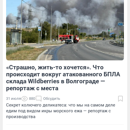
Обсудить
1
Обсудить
«Страшно, жить-то хочется». Что
1
Обсудить
3
Обсудить
происходит вокруг атакованного БПЛА
склада Wildberries в Волгограде —
репортаж с места
31 июля
880
Обсудить
Секрет колючего деликатеса: что мы на самом деле
едим под видом икры морского ежа — репортаж с
производства