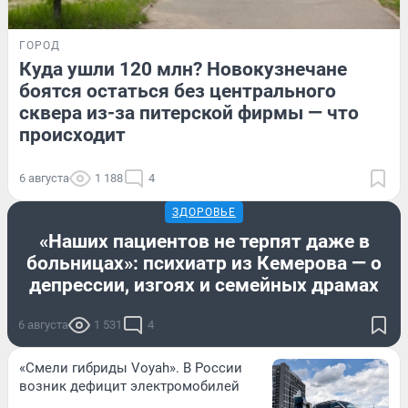
ГОРОД
Куда ушли 120 млн? Новокузнечане
боятся остаться без центрального
сквера из-за питерской фирмы — что
происходит
6 августа
1 188
4
ЗДОРОВЬЕ
«Наших пациентов не терпят даже в
больницах»: психиатр из Кемерова — о
депрессии, изгоях и семейных драмах
6 августа
1 531
4
«Смели гибриды Voyah». В России
возник дефицит электромобилей