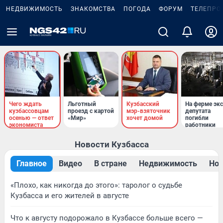
НЕДВИЖИМОСТЬ
ЗНАКОМСТВА
ПОГОДА
ФОРУМ
ТЕЛЕПРО
Чего ждать
Льготный
Кузбасский
На ферме экс
кузбассовцам
проезд с картой
мэр-взяточник
депутата
осенью — ответ
«Мир»
хочет домой
погибли
экономиста
работники
Новости Кузбасса
Главное
Видео
В стране
Недвижимость
Нов
«Плохо, как никогда до этого»: таролог о судьбе
Кузбасса и его жителей в августе
Что к августу подорожало в Кузбассе больше всего —