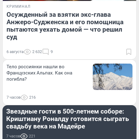
КРИМИНАЛ
Осужденный за взятки экс-глава
Анжеро-Судженска и его помощница
пытаются уехать домой — что решил
суд
6 августа
2 632
9
Тело россиянки нашли во
Французских Альпах. Как она
погибла?
7 часов
216
СПОРТ
Звездные гости в 500-летнем соборе:
Криштиану Роналду готовится сыграть
свадьбу века на Мадейре
7 часов
221