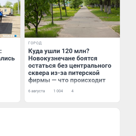
ГОРОД
:
Куда ушли 120 млн?
ались
Новокузнечане боятся
остаться без центрального
сквера из-за питерской
фирмы — что происходит
6 августа
1 004
4