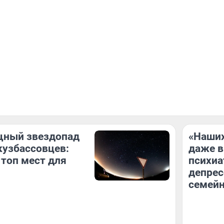
ный звездопад
«Наших
кузбассовцев:
даже в
 топ мест для
психиа
депрес
семей