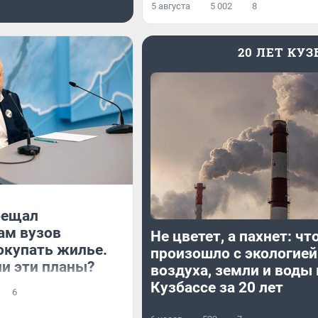
5 августа
5 002
8
20 ЛЕТ КУ
бещал
ам вузов
Не цветет, а пахнет: чт
окупать жилье.
произошло с экологией
и эти планы?
воздуха, земли и воды 
Кузбассе за 20 лет
6