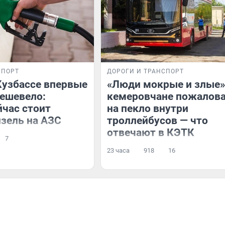
СПОРТ
ДОРОГИ И ТРАНСПОРТ
Кузбассе впервые
«Люди мокрые и злые»
дешевело:
кемеровчане пожалов
йчас стоит
на пекло внутри
изель на АЗС
троллейбусов — что
отвечают в КЭТК
7
23 часа
918
16