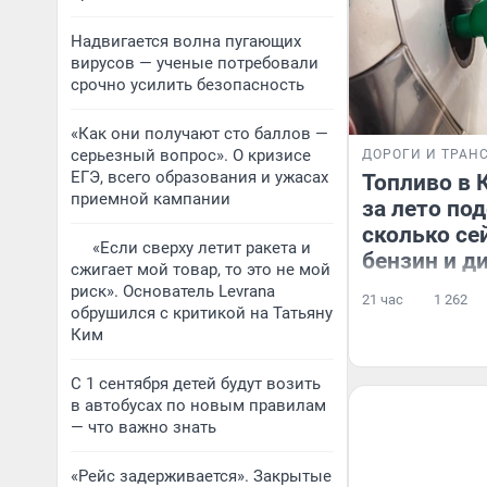
Надвигается волна пугающих
вирусов — ученые потребовали
срочно усилить безопасность
«Как они получают сто баллов —
серьезный вопрос». О кризисе
ДОРОГИ И ТРАН
ЕГЭ, всего образования и ужасах
Топливо в 
приемной кампании
за лето по
сколько се
«Если сверху летит ракета и
бензин и д
сжигает мой товар, то это не мой
риск». Основатель Levrana
21 час
1 262
обрушился с критикой на Татьяну
Ким
С 1 сентября детей будут возить
в автобусах по новым правилам
— что важно знать
«Рейс задерживается». Закрытые