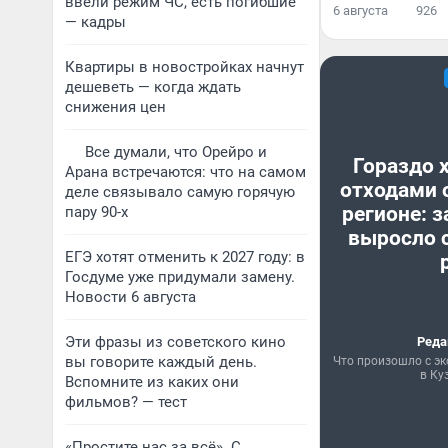
ввели режим ЧС, есть погибшие
6 августа
926
— кадры
Квартиры в новостройках начнут
дешеветь — когда ждать
снижения цен
Все думали, что Орейро и
Гораздо 
Арана встречаются: что на самом
отходами 
деле связывало самую горячую
регионе: з
пару 90-х
выросло с
ЕГЭ хотят отменить к 2027 году: в
Госдуме уже придумали замену.
Новости 6 августа
Эти фразы из советского кино
Реда
вы говорите каждый день.
Что произошло с эк
в Ку
Вспомните из каких они
фильмов? — тест
«Простите нас за всё». С