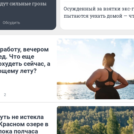
дут сильные грозы
Осужденный за взятки экс-
пытаются уехать домой — ч
Обсудить
работу, вечером
ед. Что еще
худеть сейчас, а
ющему лету?
2
ть не истекла
Красном озере в
пока полчаса