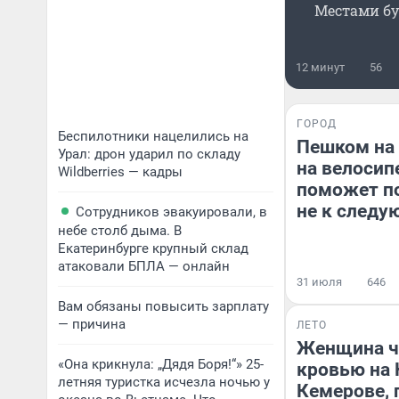
Местами бу
12 минут
56
ГОРОД
Беспилотники нацелились на
Пешком на 
Урал: дрон ударил по складу
на велосип
Wildberries — кадры
поможет по
не к следу
Сотрудников эвакуировали, в
небе столб дыма. В
Екатеринбурге крупный склад
атаковали БПЛА — онлайн
31 июля
646
Вам обязаны повысить зарплату
— причина
ЛЕТО
Женщина чу
«Она крикнула: „Дядя Боря!“» 25-
кровью на 
летняя туристка исчезла ночью у
Кемерове, 