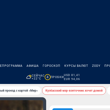
ЛЕПРОГРАММА
АФИША
ГОРОСКОП
КУРСЫ ВАЛЮТ
ZODY
ПР
USD 81,41
СЕЙЧАС
4
ПРОБКИ
+22°C
EUR 94,06
ый проезд с картой «Мир»
Кузбасский мэр-взяточник хочет домой