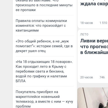
океана во Вьетнаме. Что
ждала ско
произошло в последние минуты
ее пропажи
Правила оплаты коммуналки
18 часов
1 510
изменятся: что произойдет с
квитанциями
ЛЕТО
Ливни верн
«Это общий ребенок, а не „муж
что прогно
помогает“»: истории семей, где в
декрет ушел отец
в ближайш
«На 18 отдыхающих 18 поваров».
Как проходит лето в Крыму с
перебоями света и бензина,
водой по графику и налетами
20 часов
746
БПЛА
Покупатель приобрел на
маркетплейсе новенький
телевизор, а вместе с ним — кучу
проблем