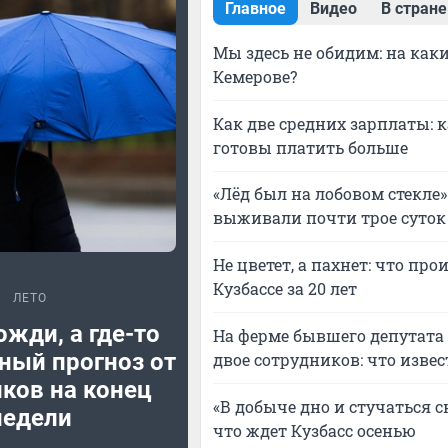
Главное
Видео
В стране
Мы здесь не обидим: на как
Кемерове?
Как две средних зарплаты: 
готовы платить больше
«Лёд был на лобовом стекле
выживали почти трое суток 
Не цветет, а пахнет: что пр
Кузбассе за 20 лет
ЛЕТО
ожди, а где-то
На ферме бывшего депутата 
ный прогноз от
двое сотрудников: что извес
ков на конец
«В добыче дно и стучаться с
недели
что ждет Кузбасс осенью