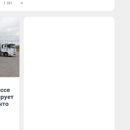
1 381
4
ссе
ирует
что