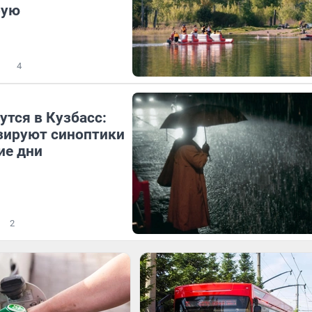
рую
4
утся в Кузбасс:
зируют синоптики
ие дни
2