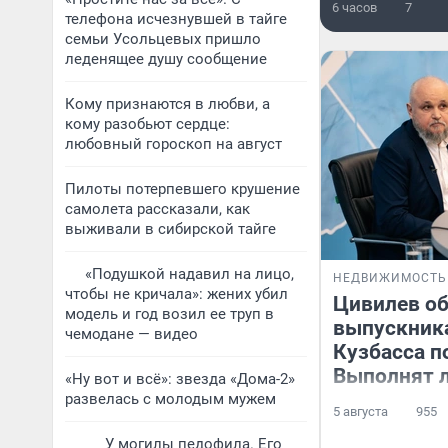
6 часов
7
телефона исчезнувшей в тайге
семьи Усольцевых пришло
леденящее душу сообщение
Кому признаются в любви, а
кому разобьют сердце:
любовный гороскоп на август
Пилоты потерпевшего крушение
самолета рассказали, как
выживали в сибирской тайге
«Подушкой надавил на лицо,
НЕДВИЖИМОСТЬ
чтобы не кричала»: жених убил
Цивилев о
модель и год возил ее труп в
выпускник
чемодане — видео
Кузбасса п
Выполнят л
«Ну вот и всё»: звезда «Дома-2»
развелась с молодым мужем
5 августа
955
У могилы педофила. Его