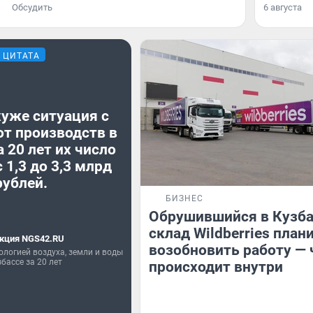
Обсудить
6 августа
ЦИТАТА
хуже ситуация с
от производств в
а 20 лет их число
 1,3 до 3,3 млрд
рублей.
БИЗНЕС
Обрушившийся в Кузба
склад Wildberries план
кция NGS42.RU
возобновить работу — 
ологией воздуха, земли и воды
збассе за 20 лет
происходит внутри