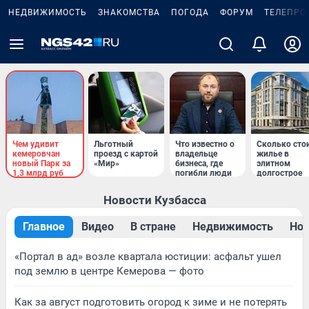
НЕДВИЖИМОСТЬ
ЗНАКОМСТВА
ПОГОДА
ФОРУМ
ТЕЛЕПРО
Чем удивит
Льготный
Что известно о
Сколько сто
кемеровчан
проезд с картой
владельце
жилье в
новый Парк за
«Мир»
бизнеса, где
элитном
1,3 млрд руб
погибли люди
долгострое
Новости Кузбасса
Главное
Видео
В стране
Недвижимость
Нов
«Портал в ад» возле квартала юстиции: асфальт ушел
под землю в центре Кемерова — фото
Как за август подготовить огород к зиме и не потерять