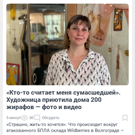
Обсудить
3
Обсудить
7
Обсудить
«Кто-то считает меня сумасшедшей».
1
Обсудить
4
Обсудить
Художница приютила дома 200
жирафов — фото и видео
5 минут
30
Обсудить
«Страшно, жить-то хочется». Что происходит вокруг
атакованного БПЛА склада Wildberries в Волгограде —