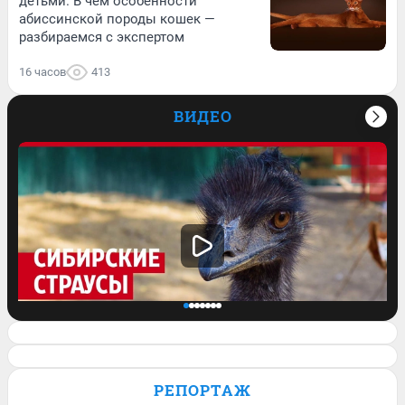
детьми. В чём особенности
абиссинской породы кошек —
разбираемся с экспертом
16 часов
413
ВИДЕО
Семья сбежала из города, чтобы
выращивать страусов. Видео
РЕПОРТАЖ