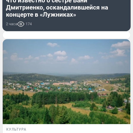
что известно о сестре Вани
Дмитриенко, оскандалившейся на
концерте в «Лужниках»
2 часа
174
КУЛЬТУРА