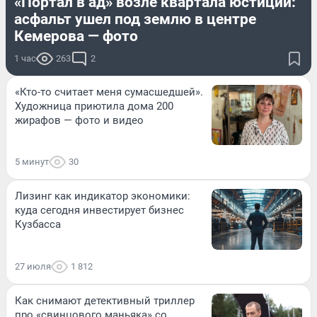
«Портал в ад» возле квартала юстиции:
асфальт ушел под землю в центре
Кемерова — фото
1 час
263
2
«Кто-то считает меня сумасшедшей».
Художница приютила дома 200
жирафов — фото и видео
5 минут
30
Лизинг как индикатор экономики:
куда сегодня инвестирует бизнес
Кузбасса
27 июля
1 812
Как снимают детективный триллер
про «свинцового маньяка» со