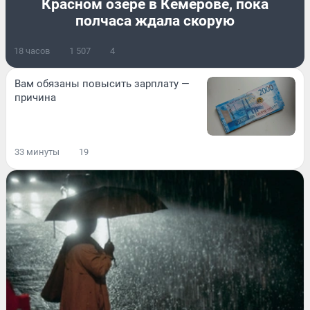
Красном озере в Кемерове, пока
полчаса ждала скорую
18 часов
1 507
4
Вам обязаны повысить зарплату —
причина
33 минуты
19