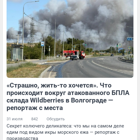
1
Обсудить
1
Обсудить
9
Обсудить
«Страшно, жить-то хочется». Что
1
Обсудить
1
Обсудить
происходит вокруг атакованного БПЛА
склада Wildberries в Волгограде —
репортаж с места
31 июля
842
Обсудить
Секрет колючего деликатеса: что мы на самом деле
едим под видом икры морского ежа — репортаж с
производства