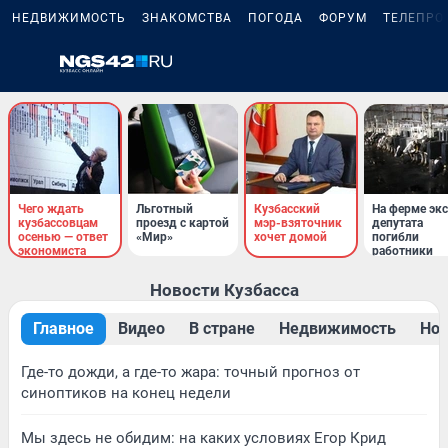
НЕДВИЖИМОСТЬ
ЗНАКОМСТВА
ПОГОДА
ФОРУМ
ТЕЛЕПРО
Чего ждать
Льготный
Кузбасский
На ферме экс
кузбассовцам
проезд с картой
мэр-взяточник
депутата
осенью — ответ
«Мир»
хочет домой
погибли
экономиста
работники
Новости Кузбасса
Главное
Видео
В стране
Недвижимость
Нов
Где-то дожди, а где-то жара: точный прогноз от
синоптиков на конец недели
Мы здесь не обидим: на каких условиях Егор Крид