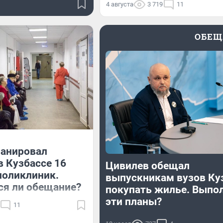
4 августа
3 719
11
ОБЕЩ
ланировал
в Кузбассе 16
Цивилев обещал
поликлиник.
выпускникам вузов Ку
ся ли обещание?
покупать жилье. Выпо
эти планы?
11