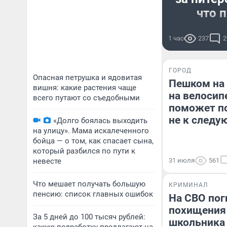
что 
За парком 
1 час
237
2
деньги 
ГОРОД
Опасная петрушка и ядовитая
Пешком на 
вишня: какие растения чаще
на велосип
всего путают со съедобными
поможет по
не к следу
«Долго боялась выходить
на улицу». Мама искалеченного
бойца — о том, как спасает сына,
который разбился по пути к
невесте
31 июля
561
Что мешает получать большую
КРИМИНАЛ
пенсию: список главных ошибок
На СВО пог
похищения 
За 5 дней до 100 тысяч рублей:
школьника 