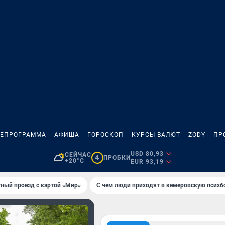
ЛЕПРОГРАММА
АФИША
ГОРОСКОП
КУРСЫ ВАЛЮТ
ZODY
ПР
USD 80,93
СЕЙЧАС
4
ПРОБКИ
+20°C
EUR 93,19
тный проезд с картой «Мир»
С чем люди приходят в кемеровскую психб