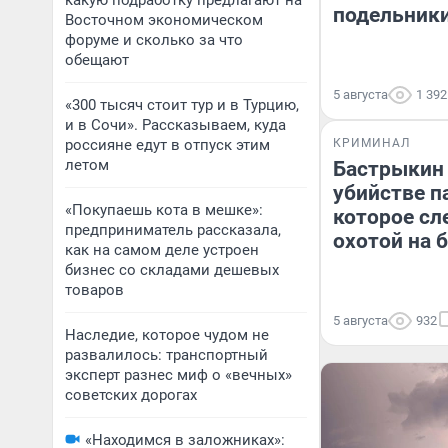
какую подработку предлагают на
подельники
Восточном экономическом
форуме и сколько за что
обещают
5 августа
1 392
«300 тысяч стоит тур и в Турцию,
и в Сочи». Рассказываем, куда
россияне едут в отпуск этим
КРИМИНАЛ
летом
Бастрыкин 
убийстве п
«Покупаешь кота в мешке»:
которое сл
предприниматель рассказала,
охотой на 
как на самом деле устроен
бизнес со складами дешевых
товаров
5 августа
932
Наследие, которое чудом не
развалилось: транспортный
эксперт разнес миф о «вечных»
советских дорогах
«Находимся в заложниках»: