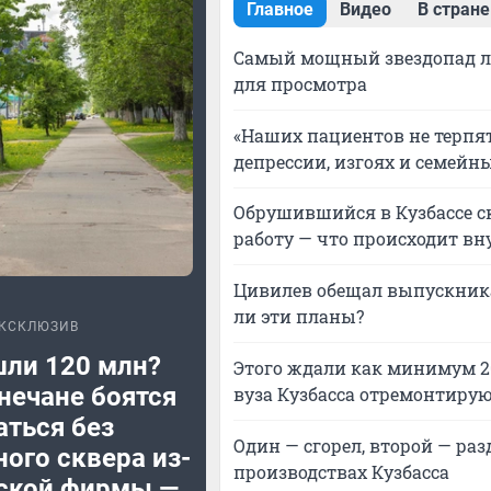
Главное
Видео
В стране
Самый мощный звездопад лет
для просмотра
«Наших пациентов не терпят
депрессии, изгоях и семейн
Обрушившийся в Кузбассе ск
работу — что происходит вн
Цивилев обещал выпускника
ли эти планы?
КСКЛЮЗИВ
шли 120 млн?
Этого ждали как минимум 2
нечане боятся
вуза Кузбасса отремонтиру
аться без
Один — сгорел, второй — раз
ого сквера из-
производствах Кузбасса
рской фирмы —