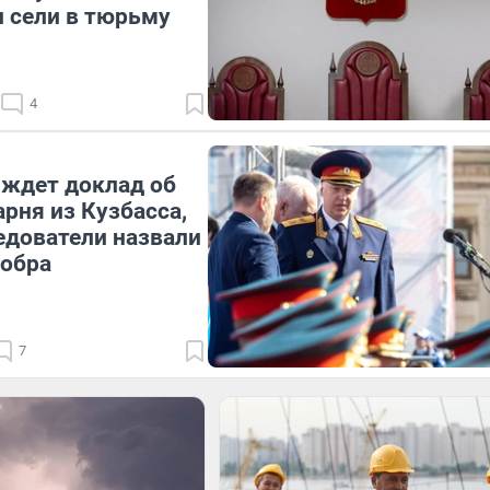
 сели в тюрьму
4
ждет доклад об
арня из Кузбасса,
едователи назвали
бобра
7