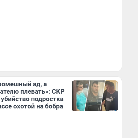
ромешный ад, а
ателю плевать»: СКР
 убийство подростка
ассе охотой на бобра