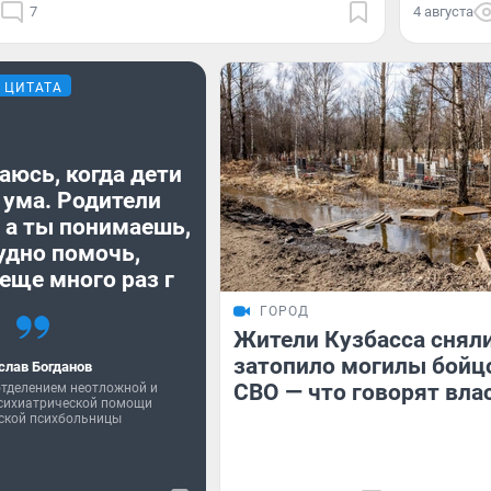
7
4 августа
ЦИТАТА
аюсь, когда дети
 ума. Родители
 а ты понимаешь,
удно помочь,
еще много раз г
ГОРОД
Жители Кузбасса сняли
затопило могилы бойц
слав Богданов
СВО — что говорят вла
тделением неотложной и
психиатрической помощи
ской психбольницы