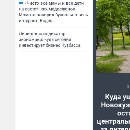
«Чисто все мамы и все дети
на свете»: как медвежонок
Момота покорил буквально весь
интернет. Видео
Лизинг как индикатор
экономики: куда сегодня
инвестирует бизнес Кузбасса
Э
Куда у
Новокуз
ост
центральн
за пите