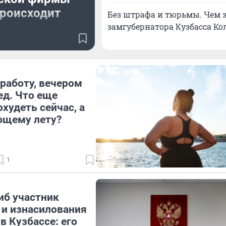
происходит
Без штрафа и тюрьмы. Чем 
замгубернатора Кузбасса Ко
не ухаживают, хотя
на это тратятся
работу, вечером
ед. Что еще
худеть сейчас, а
ющему лету?
1
иб участник
и изнасилования
в Кузбассе: его