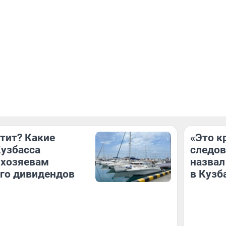
атит? Какие
«Это к
узбасса
следов
 хозяевам
назвал
го дивидендов
в Кузб