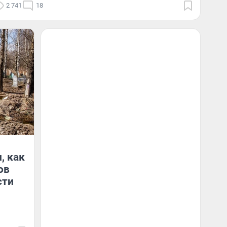
2 741
18
, как
ов
сти