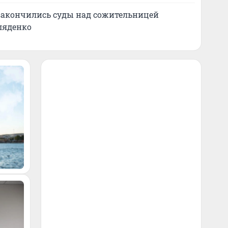
закончились суды над сожительницей
ляденко