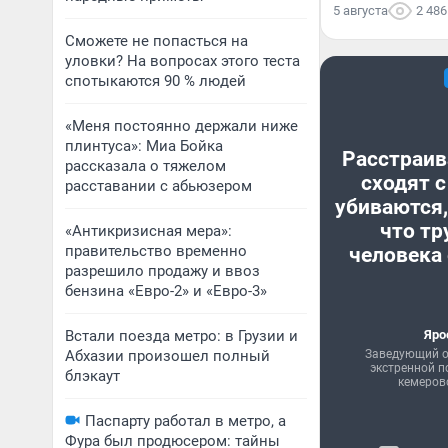
5 августа
2 486
Сможете не попасться на
уловки? На вопросах этого теста
спотыкаются 90 % людей
«Меня постоянно держали ниже
плинтуса»: Миа Бойка
Расстраив
рассказала о тяжелом
сходят с
расставании с абьюзером
убиваются,
что тр
«Антикризисная мера»:
правительство временно
человека 
разрешило продажу и ввоз
бензина «Евро-2» и «Евро-3»
Встали поезда метро: в Грузии и
Яро
Абхазии произошел полный
Заведующий о
экстренной 
блэкаут
кемеров
Паспарту работал в метро, а
Фура был продюсером: тайны