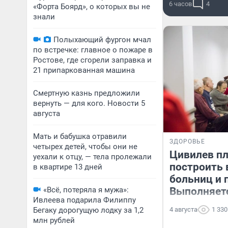
6 часов
4
«Форта Боярд», о которых вы не
знали
Полыхающий фургон мчал
по встречке: главное о пожаре в
Ростове, где сгорели заправка и
21 припаркованная машина
Смертную казнь предложили
вернуть — для кого. Новости 5
августа
Мать и бабушка отравили
ЗДОРОВЬЕ
четырех детей, чтобы они не
Цивилев п
уехали к отцу, — тела пролежали
построить 
в квартире 13 дней
больниц и 
«Всё, потеряла я мужа»:
Выполняет
Ивлеева подарила Филиппу
Бегаку дорогущую лодку за 1,2
4 августа
1 330
млн рублей