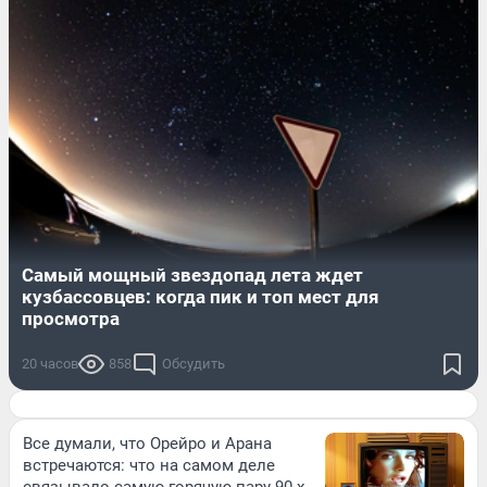
Самый мощный звездопад лета ждет
кузбассовцев: когда пик и топ мест для
просмотра
20 часов
858
Обсудить
Все думали, что Орейро и Арана
встречаются: что на самом деле