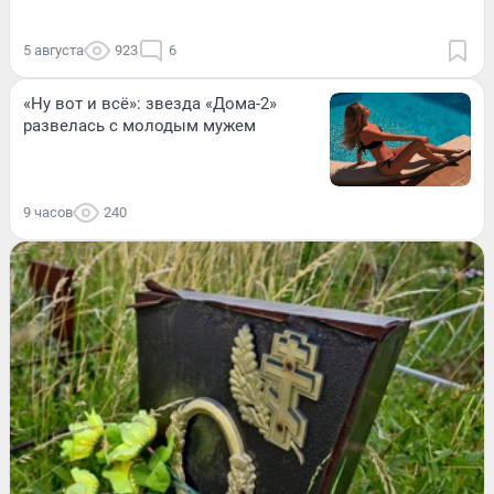
5 августа
923
6
«Ну вот и всё»: звезда «Дома-2»
развелась с молодым мужем
9 часов
240