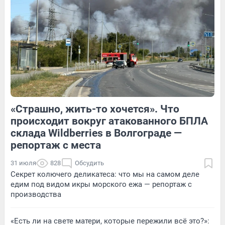
Обсудить
8
Обсудить
«Страшно, жить-то хочется». Что
1
Обсудить
1
Обсудить
происходит вокруг атакованного БПЛА
склада Wildberries в Волгограде —
репортаж с места
31 июля
828
Обсудить
Секрет колючего деликатеса: что мы на самом деле
едим под видом икры морского ежа — репортаж с
производства
«Есть ли на свете матери, которые пережили всё это?»: