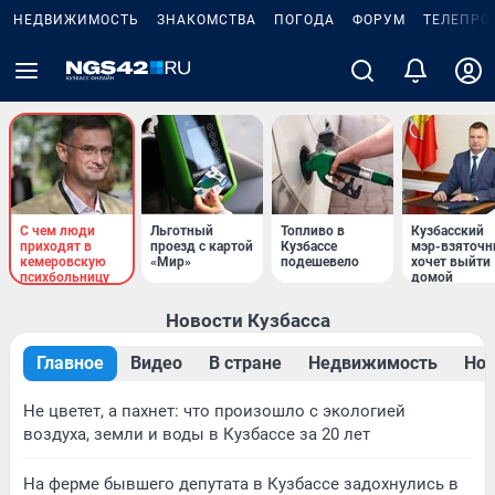
НЕДВИЖИМОСТЬ
ЗНАКОМСТВА
ПОГОДА
ФОРУМ
ТЕЛЕПРО
С чем люди
Льготный
Топливо в
Кузбасский
приходят в
проезд с картой
Кузбассе
мэр-взяточн
кемеровскую
«Мир»
подешевело
хочет выйти
психбольницу
домой
Новости Кузбасса
Главное
Видео
В стране
Недвижимость
Нов
Не цветет, а пахнет: что произошло с экологией
воздуха, земли и воды в Кузбассе за 20 лет
На ферме бывшего депутата в Кузбассе задохнулись в