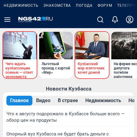
НЕДВИЖИМОСТЬ
ЗНАКОМСТВА
ПОГОДА
ФОРУМ
ТЕЛЕПРО
Чего ждать
Льготный
Кузбасский
На ферме экс
кузбассовцам
проезд с картой
мэр-взяточник
депутата
осенью — ответ
«Мир»
хочет домой
погибли
экономиста
работники
Новости Кузбасса
Главное
Видео
В стране
Недвижимость
Нов
Что к августу подорожало в Кузбассе больше всего —
обзор цен на продукты
Опорный вуз Кузбасса не будет брать деньги с