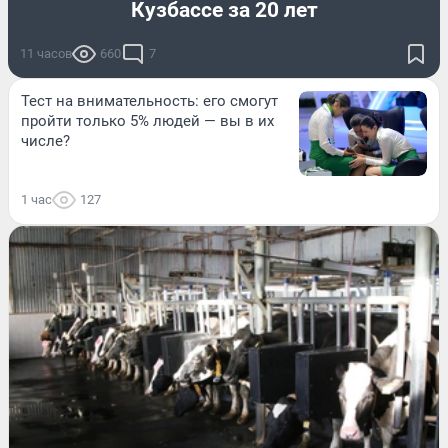
Кузбассе за 20 лет
11 часов
660
7
Тест на внимательность: его смогут
пройти только 5% людей — вы в их
числе?
1 час
127