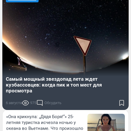
Самый мощный звездопад лета ждет
кузбассовцев: когда пик и топ мест для
просмотра
6 августа
975
Обсудить
«Она крикнула: „Дядя Боря!“» 25-
летняя туристка исчезла ночью у
океана во Вьетнаме. Что произошло