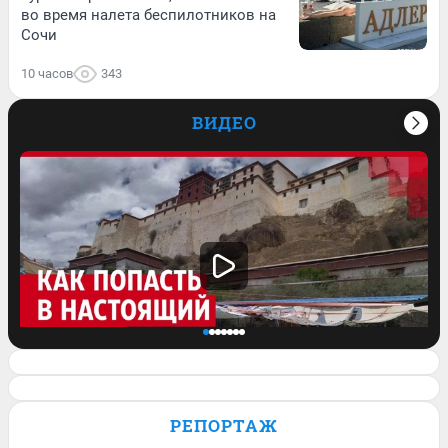
во время налета беспилотников на
Сочи
10 часов
343
ВИДЕО
Стоит ли искать духовность в Тибете?
Что увидел там бывалый
РЕПОРТАЖ
путешественник. Видео