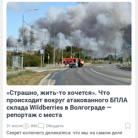
Обсудить
Обсудить
1
Обсудить
«Страшно, жить-то хочется». Что
2
Обсудить
1
Обсудить
происходит вокруг атакованного БПЛА
склада Wildberries в Волгограде —
репортаж с места
31 июля
856
Обсудить
Секрет колючего деликатеса: что мы на самом деле