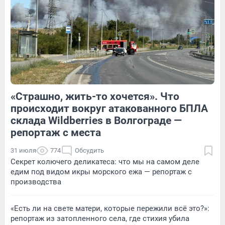
Обсудить
Обсудить
«Страшно, жить-то хочется». Что
3
Обсудить
4
Обсудить
происходит вокруг атакованного БПЛА
склада Wildberries в Волгограде —
репортаж с места
31 июля
774
Обсудить
Секрет колючего деликатеса: что мы на самом деле
едим под видом икры морского ежа — репортаж с
производства
«Есть ли на свете матери, которые пережили всё это?»:
репортаж из затопленного села, где стихия убила