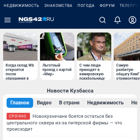
НЕДВИЖИМОСТЬ
ЗНАКОМСТВА
ПОГОДА
ФОРУМ
ТЕЛЕПРО
Когда склад Wb
Льготный
С чем люди
Самую
откроется
проезд с картой
приходят в
разбитую
после
«Мир»
кемеровскую
общагу Кем
обрушения в
психбольницу
отремонтир
Кузбассе
Новости Кузбасса
Главное
Видео
В стране
Недвижимость
Нов
Новокузнечане боятся остаться без
СРОЧНО
центрального сквера из-за питерской фирмы — что
происходит