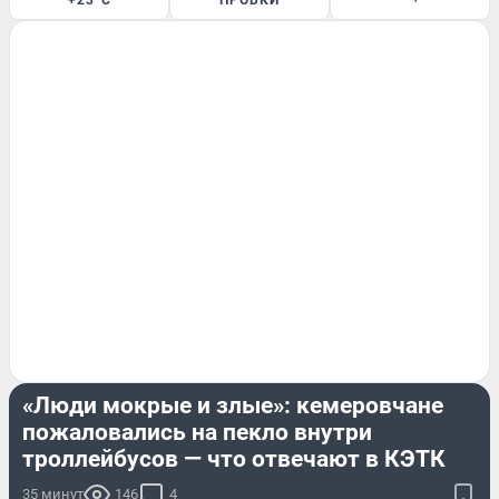
+23°C
ПРОБКИ
ЭКСКЛЮЗИВ
«Люди мокрые и злые»: кемеровчане
пожаловались на пекло внутри
троллейбусов — что отвечают в КЭТК
35 минут
146
4