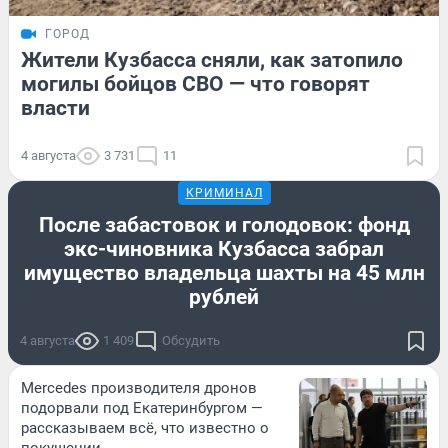
ГОРОД
Жители Кузбасса сняли, как затопило
могилы бойцов СВО — что говорят
власти
4 августа
3 731
11
КРИМИНАЛ
После забастовок и голодовок: фонд
экс-чиновника Кузбасса забрал
имущество владельца шахты на 45 млн
рублей
4 августа
1 409
Обсудить
Mercedes производителя дронов
подорвали под Екатеринбургом —
рассказываем всё, что известно о
покушении