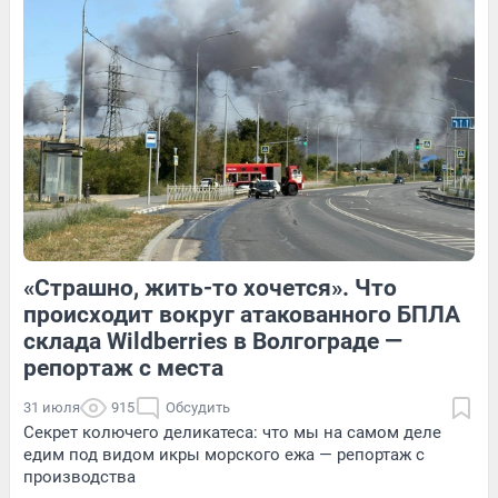
3
Обсудить
7
Обсудить
«Страшно, жить-то хочется». Что
1
Обсудить
4
Обсудить
происходит вокруг атакованного БПЛА
склада Wildberries в Волгограде —
репортаж с места
31 июля
915
Обсудить
Секрет колючего деликатеса: что мы на самом деле
едим под видом икры морского ежа — репортаж с
производства