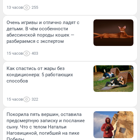
13 часов
255
Очень игривы и отлично ладят с
детьми. В чём особенности
абиссинской породы кошек —
разбираемся с экспертом
15 часов
403
Как спастись от жары без
кондиционера: 5 работающих
способов
15 часов
322
Покорила пять вершин, оставила
предсмертную записку и послание
сыну. Что с телом Натальи
Наговициной, погибшей на пике
Победы