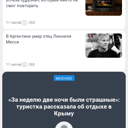
успеха «Друзей», который никто не
смог повторить
11 часов
263
В Аргентине умер отец Лионеля
Месси
11 часов
265
МНЕНИЕ
«За неделю две ночи были страшные»:
туристка рассказала об отдыхе в
Крыму