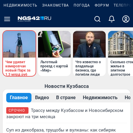
НЕДВИЖИМОСТЬ
ЗНАКОМСТВА
ПОГОДА
ФОРУМ
ТЕЛЕПРО
Чем удивит
Льготный
Что известно о
Сколько сто
кемеровчан
проезд с картой
владельце
жилье в
новый Парк за
«Мир»
бизнеса, где
элитном
1,3 млрд руб
погибли люди
долгострое
Новости Кузбасса
Главное
Видео
В стране
Недвижимость
Нов
Трассу между Кузбассом и Новосибирском
СРОЧНО
закроют на три месяца
Суп из дикобраза, трущобы и вулканы: как сибиряк