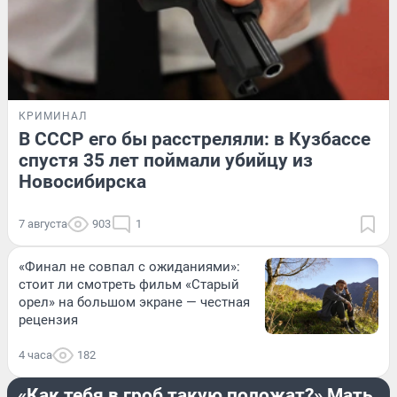
КРИМИНАЛ
В СССР его бы расстреляли: в Кузбассе
спустя 35 лет поймали убийцу из
Новосибирска
7 августа
903
1
«Финал не совпал с ожиданиями»:
стоит ли смотреть фильм «Старый
орел» на большом экране — честная
рецензия
4 часа
182
РАЗВЛЕЧЕНИЯ
«Как тебя в гроб такую положат?» Мать