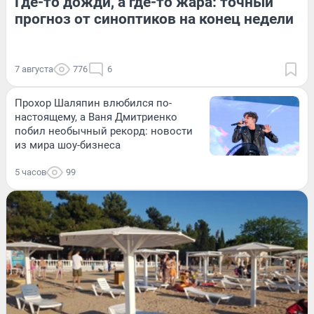
Где-то дожди, а где-то жара: точный
прогноз от синоптиков на конец недели
7 августа
776
6
Прохор Шаляпин влюбился по-
настоящему, а Ваня Дмитриенко
побил необычный рекорд: новости
из мира шоу-бизнеса
5 часов
99