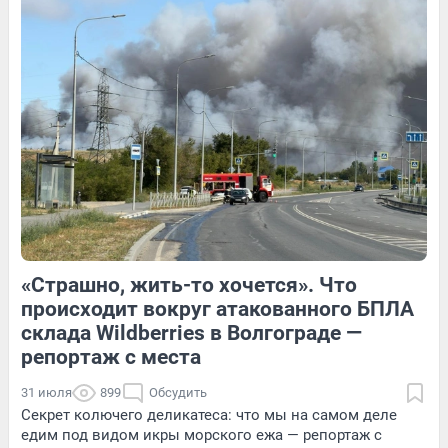
1
Обсудить
6
Обсудить
1
Обсудить
«Страшно, жить-то хочется». Что
4
Обсудить
2
Обсудить
происходит вокруг атакованного БПЛА
склада Wildberries в Волгограде —
репортаж с места
31 июля
899
Обсудить
Секрет колючего деликатеса: что мы на самом деле
едим под видом икры морского ежа — репортаж с