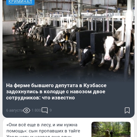
КРИМИНАЛ
На ферме бывшего депутата в Кузбассе
задохнулись в колодце с навозом двое
сотрудников: что известно
6 августа
1 800
9
«Они всё еще в лесу, и им нужна
помощь»: сын пропавших в тайге
Усольцевых назвал еще одну