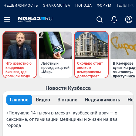
НЕДВИЖИМОСТЬ
ЗНАКОМСТВА
ПОГОДА
ФОРУМ
ТЕЛЕПРО
Что известно о
Льготный
Сколько стоит
В Кемерове
владельце
проезд с картой
жилье в
сулят наград
бизнеса, где
«Мир»
кемеровском
за «голову»
погибли люди
долгострое?
преступника
Новости Кузбасса
Главное
Видео
В стране
Недвижимость
Нов
«Получала 14 тысяч в месяц»: кузбасский врач — о
сексизме, оптимизации медицины и жизни на два
города