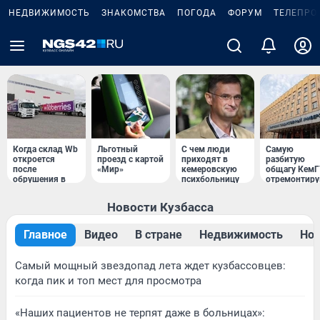
НЕДВИЖИМОСТЬ
ЗНАКОМСТВА
ПОГОДА
ФОРУМ
ТЕЛЕПРО
Когда склад Wb
Льготный
С чем люди
Самую
откроется
проезд с картой
приходят в
разбитую
после
«Мир»
кемеровскую
общагу Кем
обрушения в
психбольницу
отремонтир
Кузбассе
Новости Кузбасса
Главное
Видео
В стране
Недвижимость
Нов
Самый мощный звездопад лета ждет кузбассовцев:
когда пик и топ мест для просмотра
«Наших пациентов не терпят даже в больницах»: