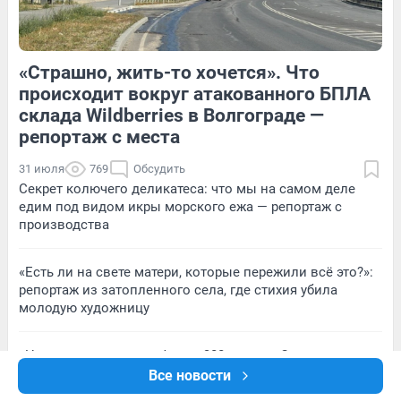
«Страшно, жить-то хочется». Что
3
Обсудить
4
Обсудить
происходит вокруг атакованного БПЛА
склада Wildberries в Волгограде —
репортаж с места
31 июля
769
Обсудить
Секрет колючего деликатеса: что мы на самом деле
едим под видом икры морского ежа — репортаж с
производства
«Есть ли на свете матери, которые пережили всё это?»:
репортаж из затопленного села, где стихия убила
молодую художницу
«Начал угрожать штрафом в 300 тысяч». Сотрудники
склада Wildberries — о том, как требовали открыть
Все новости
ворота блоков при атаке БПЛА