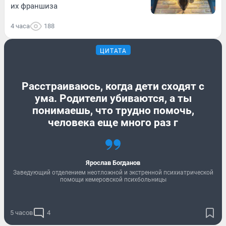
их франшиза
4 часа
188
ЦИТАТА
Расстраиваюсь, когда дети сходят с
ума. Родители убиваются, а ты
понимаешь, что трудно помочь,
человека еще много раз г
Ярослав Богданов
Заведующий отделением неотложной и экстренной психиатрической
помощи кемеровской психбольницы
5 часов
4