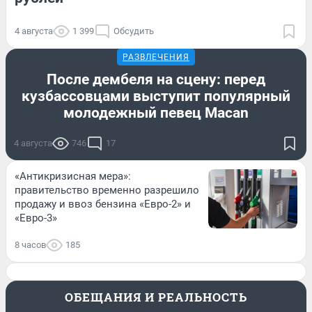
4 августа
1 399
Обсудить
РАЗВЛЕЧЕНИЯ
После дембеля на сцену: перед
кузбассовцами выступит популярный
молодежный певец Macan
4 августа
746
17
«Антикризисная мера»:
правительство временно разрешило
продажу и ввоз бензина «Евро-2» и
«Евро-3»
8 часов
185
ОБЕЩАНИЯ И РЕАЛЬНОСТЬ