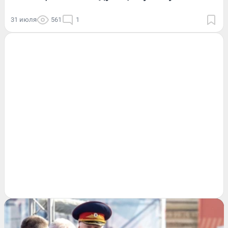
31 июля
561
1