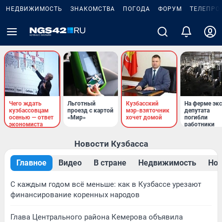
НЕДВИЖИМОСТЬ
ЗНАКОМСТВА
ПОГОДА
ФОРУМ
ТЕЛЕПРО
Чего ждать
Льготный
Кузбасский
На ферме экс
кузбассовцам
проезд с картой
мэр-взяточник
депутата
осенью — ответ
«Мир»
хочет домой
погибли
экономиста
работники
Новости Кузбасса
Главное
Видео
В стране
Недвижимость
Нов
С каждым годом всё меньше: как в Кузбассе урезают
финансирование коренных народов
Глава Центрального района Кемерова объявила