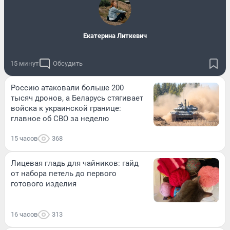
Екатерина Литкевич
15 минут
Обсудить
Россию атаковали больше 200
тысяч дронов, а Беларусь стягивает
войска к украинской границе:
главное об СВО за неделю
15 часов
368
Лицевая гладь для чайников: гайд
от набора петель до первого
готового изделия
16 часов
313