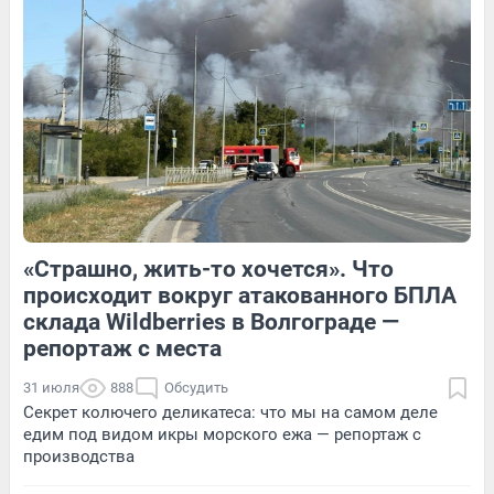
Обсудить
1
Обсудить
«Страшно, жить-то хочется». Что
1
Обсудить
3
Обсудить
происходит вокруг атакованного БПЛА
склада Wildberries в Волгограде —
репортаж с места
31 июля
888
Обсудить
Секрет колючего деликатеса: что мы на самом деле
едим под видом икры морского ежа — репортаж с
производства