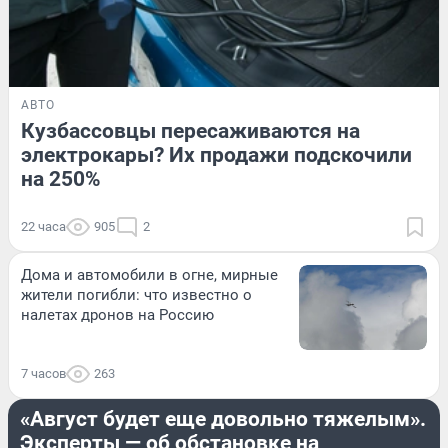
АВТО
Кузбассовцы пересаживаются на
электрокары? Их продажи подскочили
на 250%
22 часа
905
2
Дома и автомобили в огне, мирные
жители погибли: что известно о
налетах дронов на Россию
7 часов
263
ДОРОГИ И ТРАНСПОРТ
«Август будет еще довольно тяжелым».
Эксперты — об обстановке на