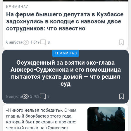
КРИМИНАЛ
На ферме бывшего депутата в Кузбассе
задохнулись в колодце с навозом двое
сотрудников: что известно
6 августа
1 649
8
КРИМИНАЛ
Осужденный за взятки экс-глава
Анжеро-Судженска и его помощница
пытаются уехать домой — что решил
суд
6 августа
2 703
9
«Никого нельзя победить». О чем
главный блокбастер этого года,
который бьет рекорды в прокате:
честный отзыв на «Одиссею»