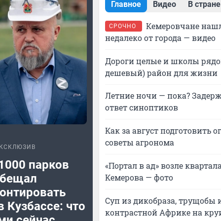
Главное
Видео
В стране
Кемеровчане нашл
СРОЧНО
недалеко от города — видео
Дороги целые и школы рядо
дешевый) район для жизни
Летние ночи — пока? Задерж
ответ синоптиков
Как за август подготовить о
советы агронома
КСКЛЮЗИВ
1000 парков
«Портал в ад» возле квартал
бещал
Кемерова — фото
онтировать
Суп из дикобраза, трущобы 
 Кузбассе: что
контрастной Африке на кру
ми сейчас