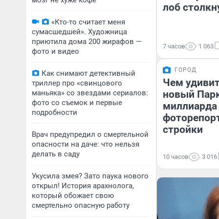
мозг не хуже кофе
лоб столкн
«Кто-то считает меня
сумасшедшей». Художница
приютила дома 200 жирафов —
7 часов
1 063
фото и видео
ГОРОД
Как снимают детективный
Чем удиви
триллер про «свинцового
маньяка» со звездами сериалов:
новый Парк
фото со съемок и первые
миллиарда 
подробности
фоторепор
стройки
Врач предупредил о смертельной
опасности на даче: что нельзя
делать в саду
10 часов
3 016
Укусила змея? Зато паука нового
открыл! История арахнолога,
который обожает свою
смертельно опасную работу