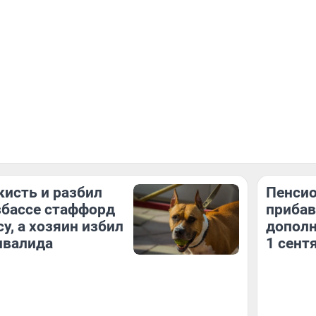
кисть и разбил
Пенсио
узбассе стаффорд
прибав
у, а хозяин избил
дополн
нвалида
1 сент