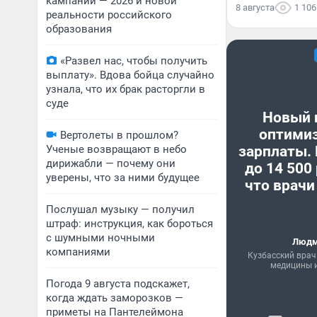
кампании — 2026 и новой
8 августа
1 106
реальности российского
образования
«Развел нас, чтобы получить
выплату». Вдова бойца случайно
узнала, что их брак расторгли в
суде
Новый 
оптими
Вертолеты в прошлом?
Ученые возвращают в небо
зарплаты.
дирижабли — почему они
до 14 500
уверены, что за ними будущее
что врачи
Послушал музыку — получил
штраф: инструкция, как бороться
с шумными ночными
Людм
компаниями
Кузбасский врач
медицины и
Погода 9 августа подскажет,
когда ждать заморозков —
приметы на Пантелеймона