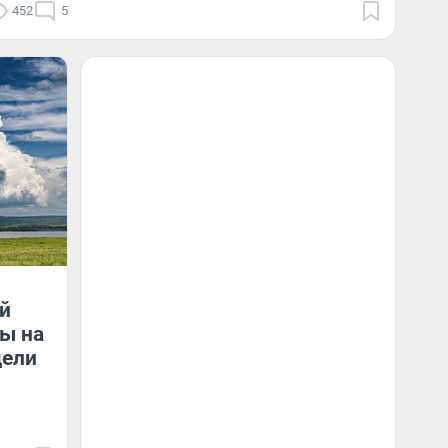
452
5
й
ды на
дели