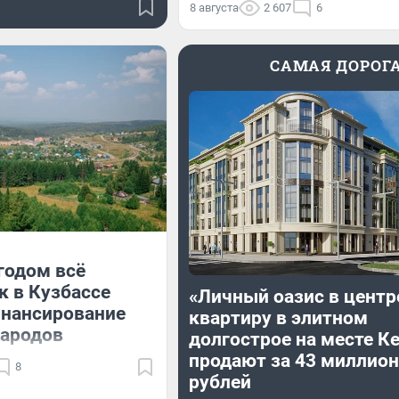
8 августа
2 607
6
САМАЯ ДОРОГ
годом всё
к в Кузбассе
«Личный оазис в центр
инансирование
квартиру в элитном
народов
долгострое на месте К
продают за 43 миллион
8
рублей