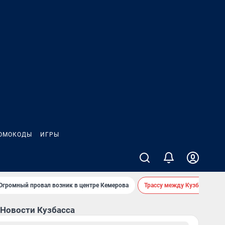
ОМОКОДЫ
ИГРЫ
Огромный провал возник в центре Кемерова
Трассу между Кузбассом и
Новости Кузбасса