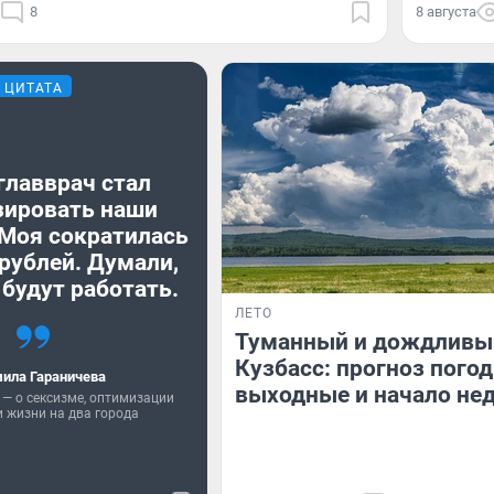
8
8 августа
ЦИТАТА
главврач стал
зировать наши
 Моя сократилась
 рублей. Думали,
 будут работать.
ЛЕТО
Туманный и дождливы
Кузбасс: прогноз пого
ила Гараничева
выходные и начало не
 — о сексизме, оптимизации
 жизни на два города