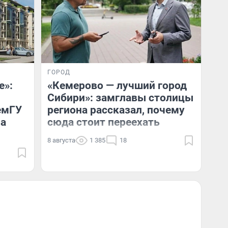
ГОРОД
е»:
«Кемерово — лучший город
Сибири»: замглавы столицы
емГУ
региона рассказал, почему
на
сюда стоит переехать
8 августа
1 385
18