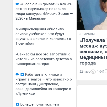
«Люблю выигрывать!» Как 39-
летняя парикмахер покорила
жюри конкурса «Миссис Земля —
2026» в Малайзии
Минпросвещения обновило
список учебников: что будут
ЗДОРОВЬЕ
изучать в школах и колледжах с
«Получала 
1 сентября
месяц»: ку
сексизме, 
«Сейчас бы всё это запретили»:
медицины и
истории из советского детства в
города
пионерских лагерях
22 часа
1 047
Работает в клинике и
играет в театре — что известно о
сестре Вани Дмитриенко,
оскандалившейся на концерте в
«Лужниках»
Больше политики, чем