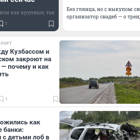
Без глянца, но с выкупом: 
или как крупные, так
организатор свадеб — о трен
ольшие скверы
1
СПОРТ
ду Кузбассом и
ском закроют на
 — почему и как
ить
1
ожились как
 банки:
 с детьми лоб в