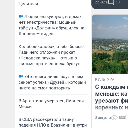
22 часа
13
Целителя
Людей эвакуируют, в домах
нет электричества: мощный
тайфун «Долфин» обрушился на
Японию — видео
Колобок-колобок, я тебя боюсь!
Ради чего отложили прокат
«Человека-паука» — отзыв о
фильме про «человека-булку»
«Это всего лишь шоу»: в чем
КУЛЬТУРА
секрет успеха «Друзей», который
С каждым 
никто не смог повторить
меньше: ка
урезают ф
В Аргентине умер отец Лионеля
Месси
коренных 
8 августа
830
В США рассекретили тайну
падения НЛО в Бразилии: внутри