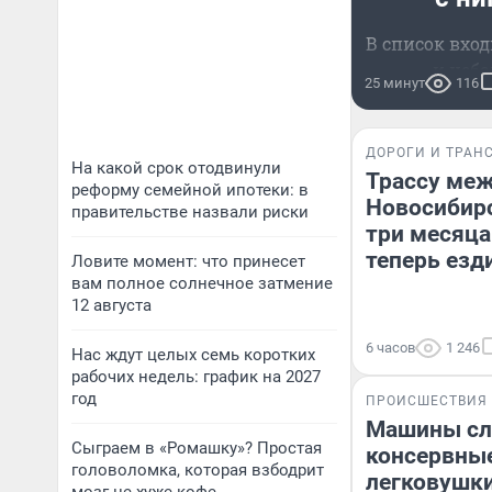
В список вход
и неб
25 минут
116
ДОРОГИ И ТРАН
На какой срок отодвинули
Трассу меж
реформу семейной ипотеки: в
Новосибир
правительстве назвали риски
три месяца
теперь езд
Ловите момент: что принесет
вам полное солнечное затмение
12 августа
6 часов
1 246
Нас ждут целых семь коротких
рабочих недель: график на 2027
год
ПРОИСШЕСТВИЯ
Машины сл
Сыграем в «Ромашку»? Простая
консервные
головоломка, которая взбодрит
легковушки