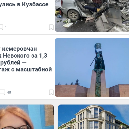
улись в Кузбассе
1
т кемеровчан
 Невского за 1,3
рублей —
таж с масштабной
48