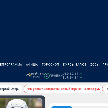
ЛЕПРОГРАММА
АФИША
ГОРОСКОП
КУРСЫ ВАЛЮТ
ZODY
ПР
USD 82,17
СЕЙЧАС
2
ПРОБКИ
+23°C
EUR 94,84
 картой «Мир»
Чем удивит кемеровчан новый Парк за 1,3 млрд руб