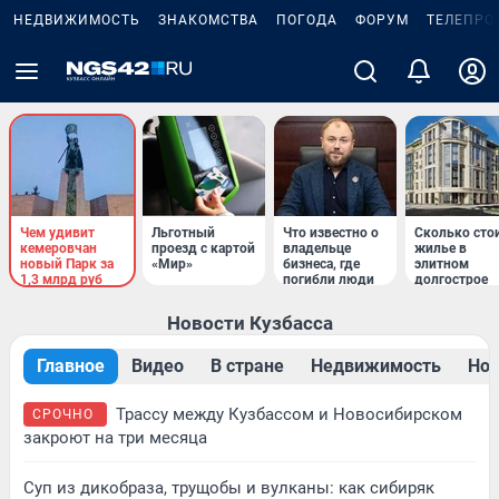
НЕДВИЖИМОСТЬ
ЗНАКОМСТВА
ПОГОДА
ФОРУМ
ТЕЛЕПРО
Чем удивит
Льготный
Что известно о
Сколько сто
кемеровчан
проезд с картой
владельце
жилье в
новый Парк за
«Мир»
бизнеса, где
элитном
1,3 млрд руб
погибли люди
долгострое
Новости Кузбасса
Главное
Видео
В стране
Недвижимость
Нов
Трассу между Кузбассом и Новосибирском
СРОЧНО
закроют на три месяца
Суп из дикобраза, трущобы и вулканы: как сибиряк