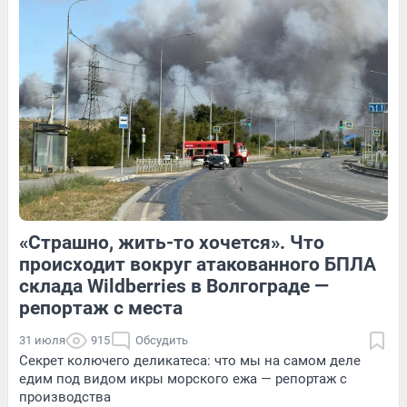
Обсудить
3
Обсудить
7
Обсудить
«Страшно, жить-то хочется». Что
1
Обсудить
4
Обсудить
происходит вокруг атакованного БПЛА
склада Wildberries в Волгограде —
репортаж с места
31 июля
915
Обсудить
Секрет колючего деликатеса: что мы на самом деле
едим под видом икры морского ежа — репортаж с
производства