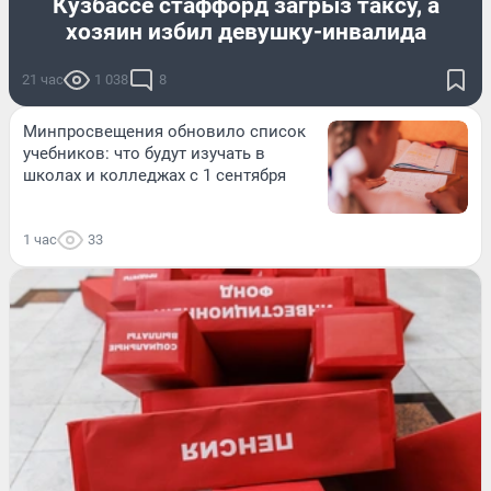
Кузбассе стаффорд загрыз таксу, а
хозяин избил девушку-инвалида
21 час
1 038
8
Минпросвещения обновило список
учебников: что будут изучать в
школах и колледжах с 1 сентября
1 час
33