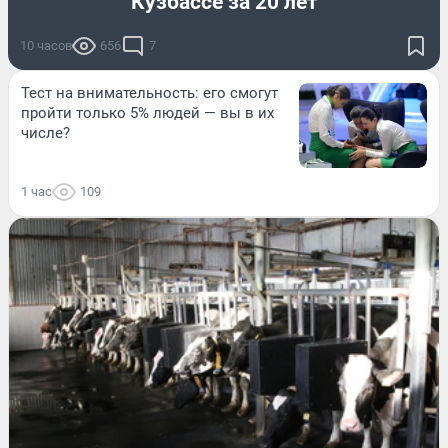
Кузбассе за 20 лет
10 часов
656
7
Тест на внимательность: его смогут
пройти только 5% людей — вы в их
числе?
1 час
109