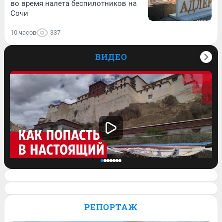
во время налета беспилотников на
Сочи
10 часов
337
ВИДЕО
Стоит ли искать духовность в Тибете?
Что увидел там бывалый
РЕПОРТАЖ
путешественник. Видео