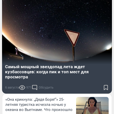
Самый мощный звездопад лета ждет
кузбассовцев: когда пик и топ мест для
просмотра
6 августа
971
Обсудить
«Она крикнула: „Дядя Боря!“» 25-
летняя туристка исчезла ночью у
океана во Вьетнаме. Что произошло