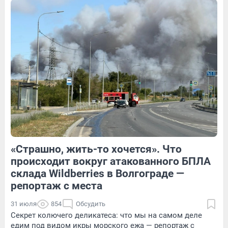
Обсудить
Обсудить
1
Обсудить
«Страшно, жить-то хочется». Что
2
Обсудить
1
Обсудить
происходит вокруг атакованного БПЛА
склада Wildberries в Волгограде —
репортаж с места
31 июля
854
Обсудить
Секрет колючего деликатеса: что мы на самом деле
едим под видом икры морского ежа — репортаж с