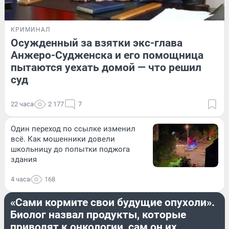
КРИМИНАЛ
Осужденный за взятки экс-глава
Анжеро-Судженска и его помощница
пытаются уехать домой — что решил
суд
22 часа
2 177
7
Один переход по ссылке изменил
всё. Как мошенники довели
школьницу до попытки поджога
здания
4 часа
168
ЗДОРОВЬЕ
«Сами кормите свои будущие опухоли».
Биолог назвал продукты, которые
приводят к онкологии, сам он их