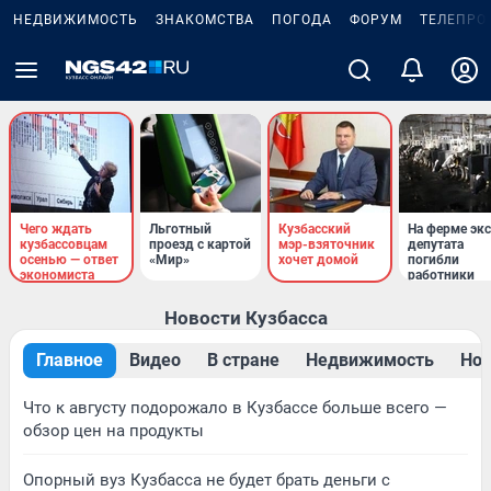
НЕДВИЖИМОСТЬ
ЗНАКОМСТВА
ПОГОДА
ФОРУМ
ТЕЛЕПРО
Чего ждать
Льготный
Кузбасский
На ферме экс
кузбассовцам
проезд с картой
мэр-взяточник
депутата
осенью — ответ
«Мир»
хочет домой
погибли
экономиста
работники
Новости Кузбасса
Главное
Видео
В стране
Недвижимость
Нов
Что к августу подорожало в Кузбассе больше всего —
обзор цен на продукты
Опорный вуз Кузбасса не будет брать деньги с