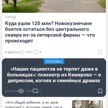
ГОРОД
Куда ушли 120 млн? Новокузнечане
боятся остаться без центрального
сквера из-за питерской фирмы — что
происходит
6 августа
1 071
4
ЗДОРОВЬЕ
«Наших пациентов не терпят даже в
больницах»: психиатр из Кемерова — о
депрессии, изгоях и семейных драмах
6 августа
1 438
4
«Это общий ребенок, а не „муж
помогает“»: истории семей, где в