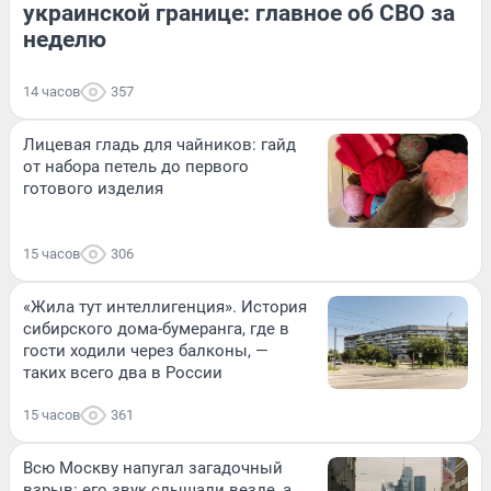
украинской границе: главное об СВО за
неделю
14 часов
357
Лицевая гладь для чайников: гайд
от набора петель до первого
готового изделия
15 часов
306
«Жила тут интеллигенция». История
сибирского дома-бумеранга, где в
гости ходили через балконы, —
таких всего два в России
15 часов
361
Всю Москву напугал загадочный
взрыв: его звук слышали везде, а