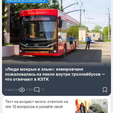
ДОРОГИ И ТРАНСПОРТ
«Люди мокрые и злые»: кемеровчане
пожаловались на пекло внутри троллейбусов —
что отвечают в КЭТК
6 августа
1 051
17
Тест на возраст мозга: ответьте на
эти 10 вопросов и узнайте свой