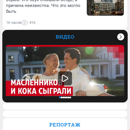
причина неизвестна. Что это могло
быть
16 часов
416
ВИДЕО
Клава Кока и Дима Масленников
сыграли свадьбу. Кадры с торжества и
РЕПОРТАЖ
история пары — в видео