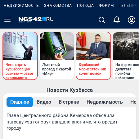
НЕДВИЖИМОСТЬ
ЗНАКОМСТВА
ПОГОДА
ФОРУМ
ТЕЛЕПРО
Чего ждать
Льготный
Кузбасский
На ферме экс
кузбассовцам
проезд с картой
мэр-взяточник
депутата
осенью — ответ
«Мир»
хочет домой
погибли
экономиста
работники
Новости Кузбасса
Главное
Видео
В стране
Недвижимость
Нов
Глава Центрального района Кемерова объявила
награду «за голову» вандала-анонима, что вредит
городу