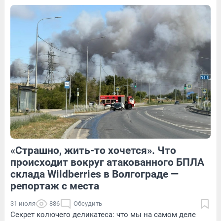
4
Обсудить
Обсудить
1
Обсудить
«Страшно, жить-то хочется». Что
1
Обсудить
3
Обсудить
происходит вокруг атакованного БПЛА
склада Wildberries в Волгограде —
репортаж с места
31 июля
886
Обсудить
Секрет колючего деликатеса: что мы на самом деле