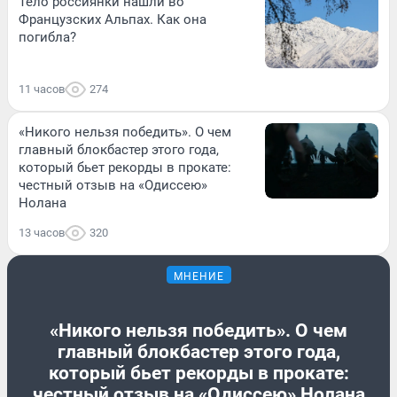
Тело россиянки нашли во
Французских Альпах. Как она
погибла?
11 часов
274
«Никого нельзя победить». О чем
главный блокбастер этого года,
который бьет рекорды в прокате:
честный отзыв на «Одиссею»
Нолана
13 часов
320
МНЕНИЕ
«Никого нельзя победить». О чем
главный блокбастер этого года,
который бьет рекорды в прокате:
честный отзыв на «Одиссею» Нолана