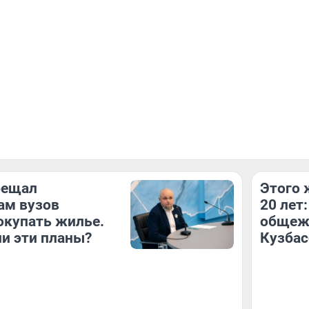
бещал
Этого 
ам вузов
20 лет
окупать жилье.
общежи
и эти планы?
Кузбас