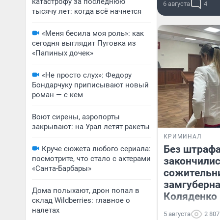
катастрофу за последнюю
6 августа
4
тысячу лет: когда всё начнется
«Меня бесила моя роль»: как
сегодня выглядит Пуговка из
«Папиных дочек»
«Не просто слух»: Федору
Бондарчуку приписывают новый
роман — с кем
Воют сирены, аэропорты
закрывают: на Урал летят ракеты
КРИМИНАЛ
Без штраф
Круче сюжета любого сериала:
посмотрите, что стало с актерами
закончилис
«Санта-Барбары»
сожительн
замгуберна
Дома полыхают, дрон попал в
Коляденко
склад Wildberries: главное о
налетах
5 августа
2 807