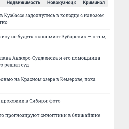
Недвижимость
Новокузнецк
Криминал
в Кузбассе задохнулись в колодце с навозом
тно
низу не будут»: экономист Зубаревич — о том,
глава Анжеро-Судженска и его помощница
то решил суд
овью на Красном озере в Кемерове, пока
 прохожих в Сибири: фото
 что прогнозируют синоптики в ближайшие