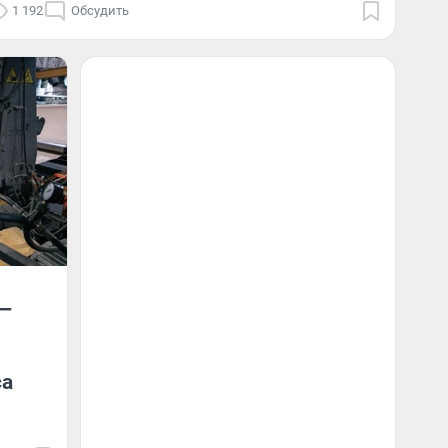
1 192
Обсудить
 —
са