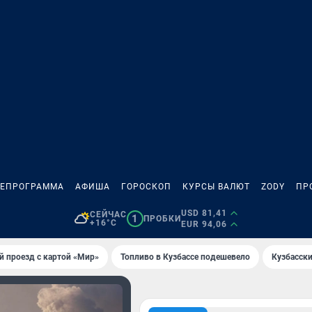
ЛЕПРОГРАММА
АФИША
ГОРОСКОП
КУРСЫ ВАЛЮТ
ZODY
ПР
USD 81,41
СЕЙЧАС
1
ПРОБКИ
+16°C
EUR 94,06
й проезд с картой «Мир»
Топливо в Кузбассе подешевело
Кузбасск