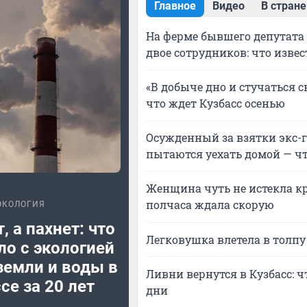
Главное
Видео
В стране
На ферме бывшего депутата 
двое сотрудников: что извес
«В добыче дно и стучаться с
что ждет Кузбасс осенью
Осужденный за взятки экс-
пытаются уехать домой — ч
Женщина чуть не истекла кр
полчаса ждала скорую
ЭКОЛОГИЯ
, а пахнет: что
Легковушка влетела в толпу
о с экологией
земли и воды в
Ливни вернутся в Кузбасс:
се за 20 лет
дни