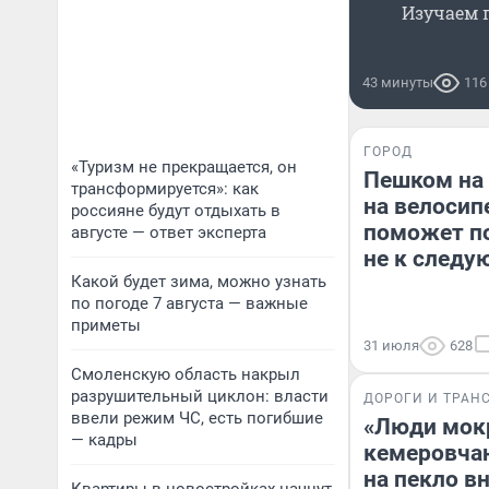
Изучаем 
43 минуты
116
ГОРОД
«Туризм не прекращается, он
Пешком на 
трансформируется»: как
на велосип
россияне будут отдыхать в
поможет по
августе — ответ эксперта
не к следу
Какой будет зима, можно узнать
по погоде 7 августа — важные
приметы
31 июля
628
Смоленскую область накрыл
разрушительный циклон: власти
ДОРОГИ И ТРАН
ввели режим ЧС, есть погибшие
«Люди мокр
— кадры
кемеровча
на пекло в