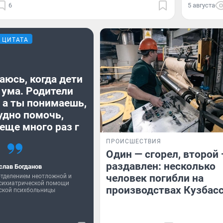
6
5 августа
ЦИТАТА
аюсь, когда дети
 ума. Родители
 а ты понимаешь,
удно помочь,
еще много раз г
ПРОИСШЕСТВИЯ
Один — сгорел, второй
раздавлен: несколько
слав Богданов
человек погибли на
тделением неотложной и
психиатрической помощи
производствах Кузбас
ской психбольницы