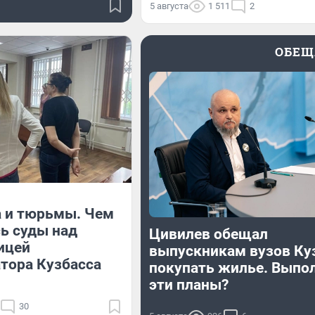
5 августа
1 511
2
ОБЕЩ
а и тюрьмы. Чем
ь суды над
Цивилев обещал
ицей
выпускникам вузов Ку
тора Кузбасса
покупать жилье. Выпо
эти планы?
30