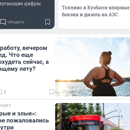
пугающие цифры
Топливо в Кузбассе впервые 
бензин и дизель на АЗС
Обсудить
работу, вечером
ед. Что еще
худеть сейчас, а
ющему лету?
2
СПОРТ
ые и злые»:
не пожаловались
нутри