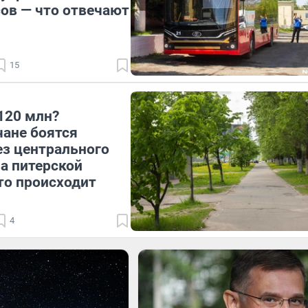
ов — что отвечают
15
120 млн?
ане боятся
ез центрального
за питерской
то происходит
4