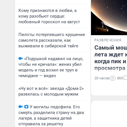
Кому признаются в любви, а
кому разобьют сердце:
любовный гороскоп на август
Пилоты потерпевшего крушение
самолета рассказали, как
РАЗВЛЕЧЕНИЯ
выживали в сибирской тайге
Самый мощ
лета ждет 
«Подушкой надавил на лицо,
когда пик и
чтобы не кричала»: жених убил
просмотра
модель и год возил ее труп в
чемодане — видео
20 часов
865
«Ну вот и всё»: звезда «Дома-2»
развелась с молодым мужем
У могилы педофила. Его
смерть разделила страну на два
лагеря, а защитника детей
отправила за решетку