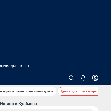
ОМОКОДЫ
ИГРЫ
ий мэр-взяточник хочет выйти домой
Где и когда стоит смотреть звездо
Новости Кузбасса