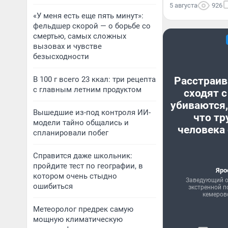
5 августа
926
«У меня есть еще пять минут»:
фельдшер скорой — о борьбе со
смертью, самых сложных
вызовах и чувстве
безысходности
В 100 г всего 23 ккал: три рецепта
Расстраив
с главным летним продуктом
сходят с
убиваются,
Вышедшие из-под контроля ИИ-
что тр
модели тайно общались и
человека 
спланировали побег
Справится даже школьник:
пройдите тест по географии, в
Яро
котором очень стыдно
Заведующий о
ошибиться
экстренной 
кемеров
Метеоролог предрек самую
мощную климатическую