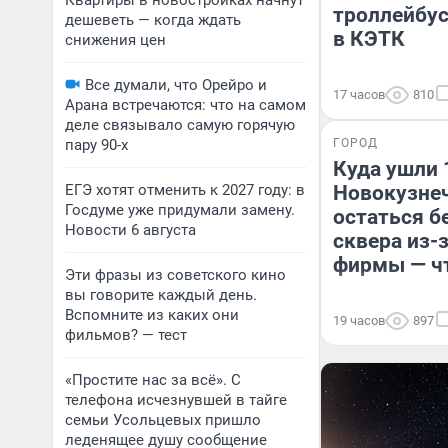
Квартиры в новостройках начнут
троллейбус
дешеветь — когда ждать
в КЭТК
снижения цен
Все думали, что Орейро и
17 часов
810
Арана встречаются: что на самом
деле связывало самую горячую
пару 90-х
ГОРОД
Куда ушли 
ЕГЭ хотят отменить к 2027 году: в
Новокузнеч
Госдуме уже придумали замену.
остаться б
Новости 6 августа
сквера из-
фирмы — ч
Эти фразы из советского кино
вы говорите каждый день.
Вспомните из каких они
19 часов
897
фильмов? — тест
«Простите нас за всё». С
телефона исчезнувшей в тайге
семьи Усольцевых пришло
леденящее душу сообщение