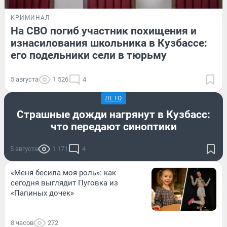
КРИМИНАЛ
На СВО погиб участник похищения и
изнасилования школьника в Кузбассе:
его подельники сели в тюрьму
5 августа
1 526
4
ЛЕТО
Страшные дожди нагрянут в Кузбасс:
что передают синоптики
5 августа
1 171
4
«Меня бесила моя роль»: как
сегодня выглядит Пуговка из
«Папиных дочек»
8 часов
272