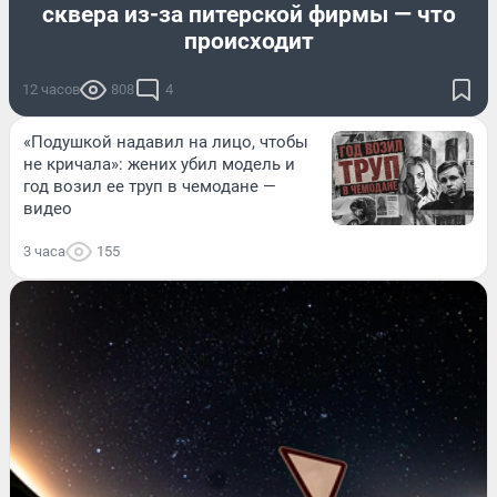
сквера из-за питерской фирмы — что
происходит
12 часов
808
4
«Подушкой надавил на лицо, чтобы
не кричала»: жених убил модель и
год возил ее труп в чемодане —
видео
3 часа
155