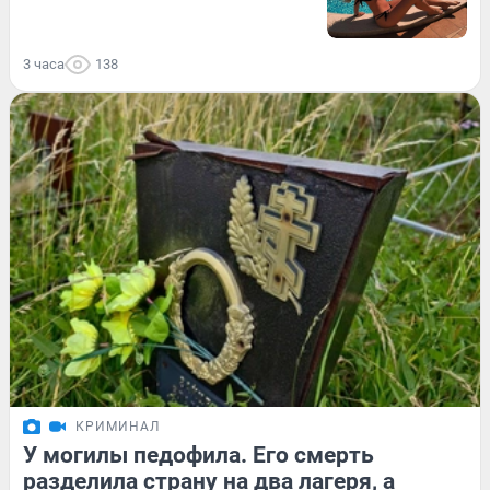
3 часа
138
КРИМИНАЛ
У могилы педофила. Его смерть
разделила страну на два лагеря, а