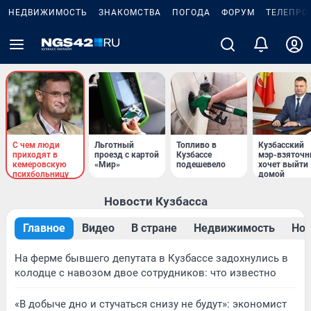
НЕДВИЖИМОСТЬ
ЗНАКОМСТВА
ПОГОДА
ФОРУМ
ТЕЛЕПРО
С чем люди
Льготный
Топливо в
Кузбасский
приходят в
проезд с картой
Кузбассе
мэр-взяточн
кемеровскую
«Мир»
подешевело
хочет выйти
психбольницу
домой
Новости Кузбасса
Главное
Видео
В стране
Недвижимость
Нов
На ферме бывшего депутата в Кузбассе задохнулись в
колодце с навозом двое сотрудников: что известно
«В добыче дно и стучаться снизу не будут»: экономист