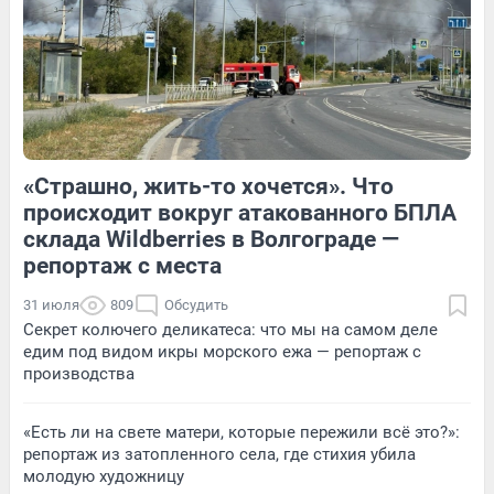
Обсудить
8
Обсудить
«Страшно, жить-то хочется». Что
1
Обсудить
1
Обсудить
происходит вокруг атакованного БПЛА
склада Wildberries в Волгограде —
репортаж с места
31 июля
809
Обсудить
Секрет колючего деликатеса: что мы на самом деле
едим под видом икры морского ежа — репортаж с
производства
«Есть ли на свете матери, которые пережили всё это?»:
репортаж из затопленного села, где стихия убила
молодую художницу