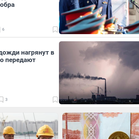
бобра
6
дожди нагрянут в
то передают
3