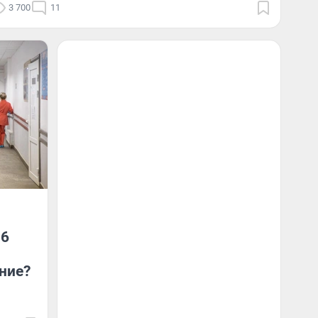
3 700
11
16
ние?