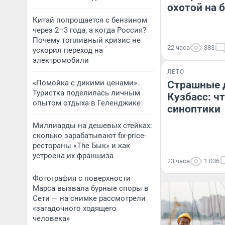
охотой на 
Китай попрощается с бензином
через 2–3 года, а когда Россия?
Почему топливный кризис не
22 часа
883
ускорил переход на
электромобили
ЛЕТО
«Помойка с дикими ценами».
Страшные 
Туристка поделилась личным
Кузбасс: ч
опытом отдыха в Геленджике
синоптики
Миллиарды на дешевых стейках:
сколько зарабатывают fix-price-
рестораны «The Бык» и как
устроена их франшиза
23 часа
1 036
Фотография с поверхности
Марса вызвала бурные споры в
Сети — на снимке рассмотрели
«загадочного ходящего
человека»