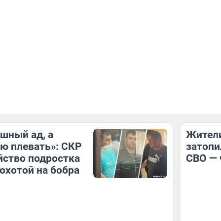
шный ад, а
Жители
ю плевать»: СКР
затопи
йство подростка
СВО — 
 охотой на бобра