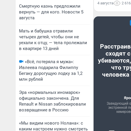
4 августа
2 616
Смертную казнь предложили
вернуть — для кого. Новости 5
августа
Мать и бабушка отравили
четырех детей, чтобы они не
уехали к отцу, — тела пролежали
Расстраив
в квартире 13 дней
сходят с
убиваются,
«Всё, потеряла я мужа»:
что тр
Ивлеева подарила Филиппу
Бегаку дорогущую лодку за 1,2
человека 
млн рублей
Эра «нормальных иномарок»
официально закончена. Для
Яро
Renault и Nissan заблокировали
Заведующий о
экстренной 
возвращение в Россию
кемеров
«Мы видим нового Нолана»: с
каким настроем нужно смотреть