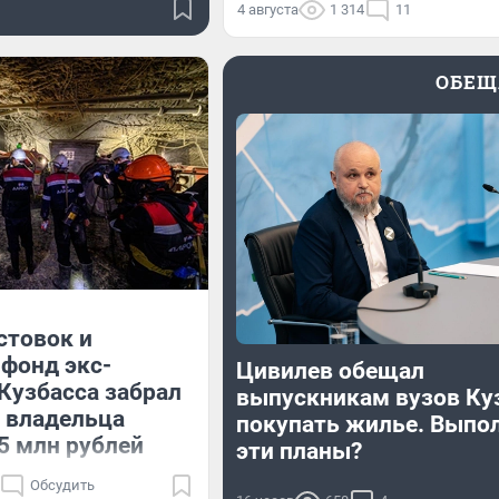
4 августа
1 314
11
ОБЕЩ
стовок и
 фонд экс-
Цивилев обещал
Кузбасса забрал
выпускникам вузов Ку
 владельца
покупать жилье. Выпо
5 млн рублей
эти планы?
Обсудить