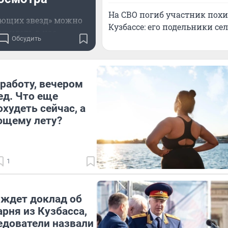
На СВО погиб участник пох
ающих звезд» можно
Кузбассе: его подельники се
 увидеть в час
Обсудить
работу, вечером
ед. Что еще
худеть сейчас, а
ющему лету?
1
ждет доклад об
арня из Кузбасса,
едователи назвали