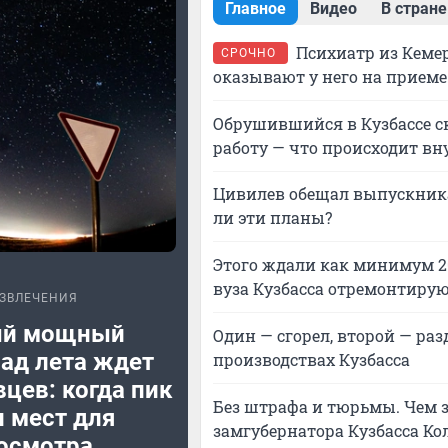
Главное
Видео
В стране
Психиатр из Кемер
СРОЧНО
оказывают у него на приеме
Обрушившийся в Кузбассе ск
работу — что происходит вн
Цивилев обещал выпускника
ли эти планы?
Этого ждали как минимум 2
вуза Кузбасса отремонтиру
ЗВЛЕЧЕНИЯ
й мощный
Один — сгорел, второй — раз
ад лета ждет
производствах Кузбасса
цев: когда пик
Без штрафа и тюрьмы. Чем 
п мест для
замгубернатора Кузбасса Ко
осмотра