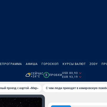
ЛЕПРОГРАММА
АФИША
ГОРОСКОП
КУРСЫ ВАЛЮТ
ZODY
ПР
USD 80,93
СЕЙЧАС
3
ПРОБКИ
+24°C
EUR 93,19
тный проезд с картой «Мир»
С чем люди приходят в кемеровскую психб