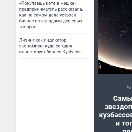
«Покупаешь кота в мешке»:
предприниматель рассказала,
как на самом деле устроен
бизнес со складами дешевых
товаров
Лизинг как индикатор
экономики: куда сегодня
инвестирует бизнес Кузбасса
РА
Самы
звездоп
кузбассов
и то
пр