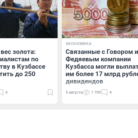
ЭКОНОМИКА
 вес золота:
Связанные с Говором 
иалистам по
Федяевым компании
тву в Кузбассе
Кузбасса могли выпла
тить до 250
им более 17 млрд рубл
дивидендов
4
5 августа
1 709
4