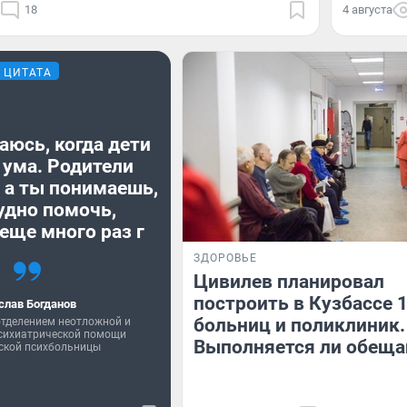
18
4 августа
ЦИТАТА
аюсь, когда дети
 ума. Родители
 а ты понимаешь,
удно помочь,
еще много раз г
ЗДОРОВЬЕ
Цивилев планировал
построить в Кузбассе 
слав Богданов
больниц и поликлиник.
тделением неотложной и
психиатрической помощи
Выполняется ли обеща
ской психбольницы