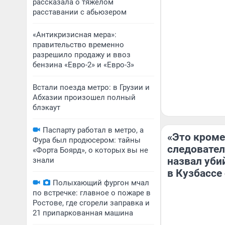
рассказала о тяжелом
расставании с абьюзером
«Антикризисная мера»:
правительство временно
разрешило продажу и ввоз
бензина «Евро-2» и «Евро-3»
Встали поезда метро: в Грузии и
Абхазии произошел полный
блэкаут
Паспарту работал в метро, а
«Это кроме
Фура был продюсером: тайны
следовател
«Форта Боярд», о которых вы не
назвал уби
знали
в Кузбассе
Полыхающий фургон мчал
по встречке: главное о пожаре в
Ростове, где сгорели заправка и
21 припаркованная машина