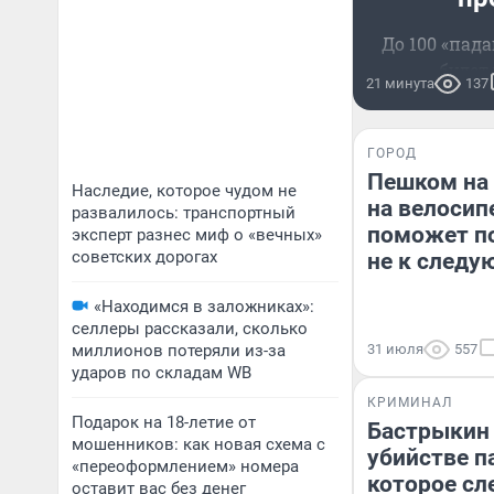
До 100 «пад
будет
21 минута
137
ГОРОД
Пешком на 
Наследие, которое чудом не
на велосип
развалилось: транспортный
поможет по
эксперт разнес миф о «вечных»
советских дорогах
не к следу
«Находимся в заложниках»:
селлеры рассказали, сколько
миллионов потеряли из-за
31 июля
557
ударов по складам WB
КРИМИНАЛ
Подарок на 18-летие от
Бастрыкин 
мошенников: как новая схема с
убийстве п
«переоформлением» номера
которое сл
оставит вас без денег