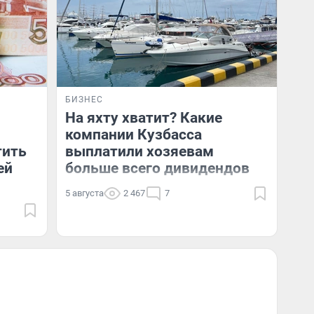
БИЗНЕС
и
На яхту хватит? Какие
компании Кузбасса
тить
выплатили хозяевам
ей
больше всего дивидендов
5 августа
2 467
7