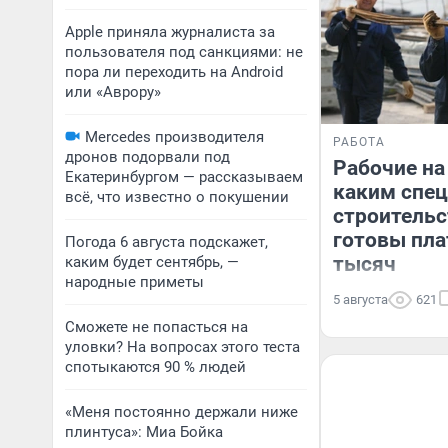
Apple приняла журналиста за
пользователя под санкциями: не
пора ли переходить на Android
или «Аврору»
Mercedes производителя
РАБОТА
дронов подорвали под
Рабочие на
Екатеринбургом — рассказываем
каким спец
всё, что известно о покушении
строительс
готовы пла
Погода 6 августа подскажет,
тысяч
каким будет сентябрь, —
народные приметы
5 августа
621
Сможете не попасться на
уловки? На вопросах этого теста
спотыкаются 90 % людей
«Меня постоянно держали ниже
плинтуса»: Миа Бойка