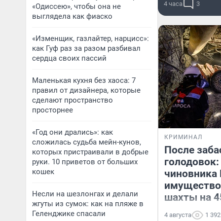
4 часа
3
«Одиссею», чтобы она не
выглядела как фиаско
«Изменщик, газлайтер, нарцисс»:
как Гуф раз за разом разбивал
сердца своих пассий
Маленькая кухня без хаоса: 7
правил от дизайнера, которые
сделают пространство
просторнее
«Год они дрались»: как
КРИМИНАЛ
сложилась судьба мейн-кунов,
После заба
которых пристраивали в добрые
голодовок:
руки. 10 приветов от больших
кошек
чиновника 
имущество
Несли на шезлонгах и делали
шахты на 4
жгуты из сумок: как на пляже в
Геленджике спасали
4 августа
1 392