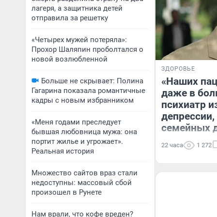
лагеря, а защитника детей
отправила за решетку
«Четырех мужей потеряла»:
Прохор Шаляпин проболтался о
новой возлюбленной
ЗДОРОВЬЕ
«Наших пац
Больше не скрывает: Полина
Гагарина показала романтичные
даже в бол
кадры с новым избранником
психиатр и
депрессии,
«Меня годами преследует
семейных 
бывшая любовница мужа: она
портит жилье и угрожает».
22 часа
1 272
Реальная история
Множество сайтов враз стали
недоступны: массовый сбой
произошел в Рунете
Нам врали, что кофе вреден?