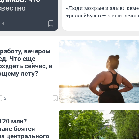
звестно
«Люди мокрые и злые»: кем
троллейбусов — что отвечаю
ог стать еще один
4
человек
работу, вечером
ед. Что еще
худеть сейчас, а
ющему лету?
2
120 млн?
ане боятся
ез центрального