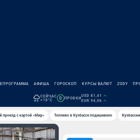
ЛЕПРОГРАММА
АФИША
ГОРОСКОП
КУРСЫ ВАЛЮТ
ZODY
ПР
USD 81,41
СЕЙЧАС
0
ПРОБКИ
+18°C
EUR 94,06
й проезд с картой «Мир»
Топливо в Кузбассе подешевело
Кузбасск