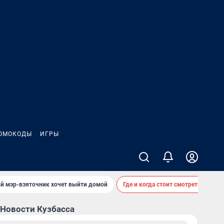
ОМОКОДЫ
ИГРЫ
ий мэр-взяточник хочет выйти домой
Где и когда стоит смотреть звездо
Новости Кузбасса