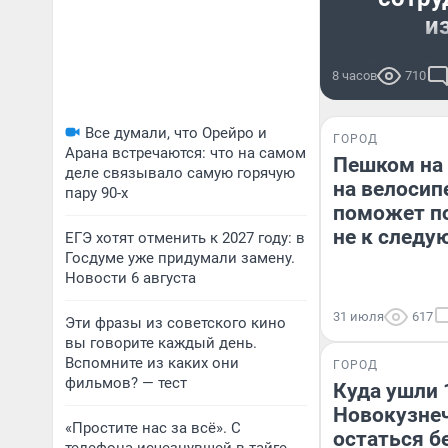
и
Жертвой м
8 часов
710
Все думали, что Орейро и
ГОРОД
Арана встречаются: что на самом
Пешком на 
деле связывало самую горячую
на велосип
пару 90-х
поможет по
не к следу
ЕГЭ хотят отменить к 2027 году: в
Госдуме уже придумали замену.
Новости 6 августа
31 июля
617
Эти фразы из советского кино
вы говорите каждый день.
Вспомните из каких они
ГОРОД
фильмов? — тест
Куда ушли 
Новокузнеч
«Простите нас за всё». С
остаться б