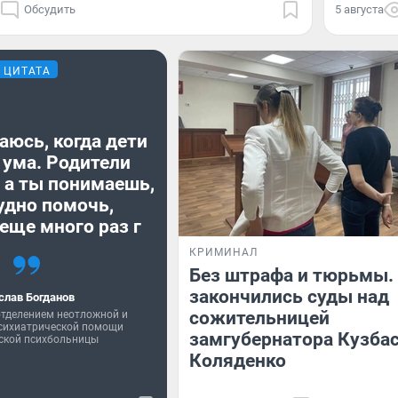
Обсудить
5 августа
ЦИТАТА
аюсь, когда дети
 ума. Родители
 а ты понимаешь,
удно помочь,
еще много раз г
КРИМИНАЛ
Без штрафа и тюрьмы.
закончились суды над
слав Богданов
сожительницей
тделением неотложной и
психиатрической помощи
замгубернатора Кузба
ской психбольницы
Коляденко