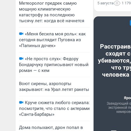
Метеоролог предрек самую
5 августа
1 179
мощную климатическую
катастрофу за последнюю
тысячу лет: когда всё начнется
«Меня бесила моя роль»: как
сегодня выглядит Пуговка из
«Папиных дочек»
Расстраив
сходят с
«Не просто слух»: Федору
убиваются,
Бондарчуку приписывают новый
что тр
роман — с кем
человека 
Воют сирены, аэропорты
закрывают: на Урал летят ракеты
Яро
Круче сюжета любого сериала:
Заведующий о
экстренной 
посмотрите, что стало с актерами
кемеров
«Санта-Барбары»
Дома полыхают, дрон попал в