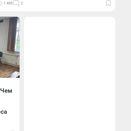
1 495
2
 Чем
сса