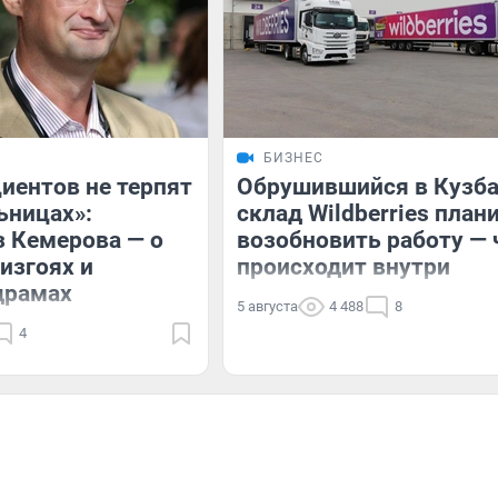
БИЗНЕС
иентов не терпят
Обрушившийся в Кузба
ьницах»:
склад Wildberries план
з Кемерова — о
возобновить работу — 
 изгоях и
происходит внутри
драмах
5 августа
4 488
8
4