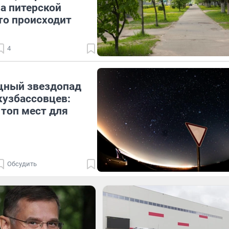
за питерской
то происходит
4
ный звездопад
кузбассовцев:
 топ мест для
Обсудить