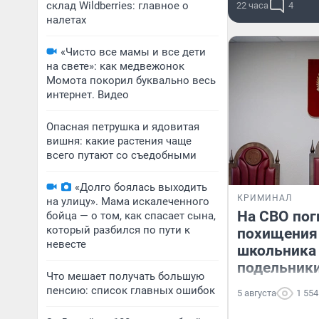
склад Wildberries: главное о
22 часа
4
налетах
«Чисто все мамы и все дети
на свете»: как медвежонок
Момота покорил буквально весь
интернет. Видео
Опасная петрушка и ядовитая
вишня: какие растения чаще
всего путают со съедобными
«Долго боялась выходить
КРИМИНАЛ
на улицу». Мама искалеченного
На СВО пог
бойца — о том, как спасает сына,
который разбился по пути к
похищения 
невесте
школьника 
подельники
Что мешает получать большую
пенсию: список главных ошибок
5 августа
1 554