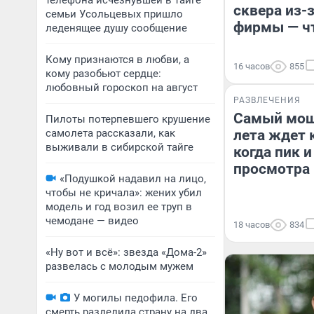
телефона исчезнувшей в тайге
сквера из-
семьи Усольцевых пришло
фирмы — ч
леденящее душу сообщение
Кому признаются в любви, а
16 часов
855
кому разобьют сердце:
любовный гороскоп на август
РАЗВЛЕЧЕНИЯ
Самый мощ
Пилоты потерпевшего крушение
самолета рассказали, как
лета ждет 
выживали в сибирской тайге
когда пик и
просмотра
«Подушкой надавил на лицо,
чтобы не кричала»: жених убил
модель и год возил ее труп в
чемодане — видео
18 часов
834
«Ну вот и всё»: звезда «Дома-2»
развелась с молодым мужем
У могилы педофила. Его
смерть разделила страну на два