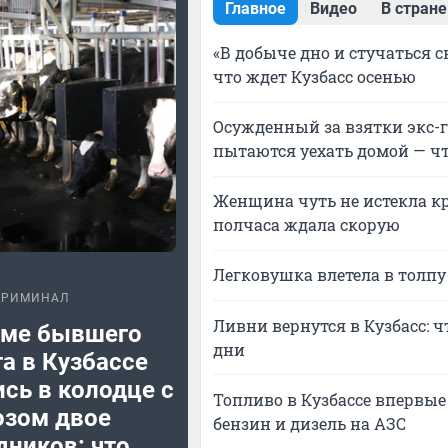
Главное
Видео
В стране
«В добыче дно и стучаться с
что ждет Кузбасс осенью
Осужденный за взятки экс-
пытаются уехать домой — ч
Женщина чуть не истекла кр
полчаса ждала скорую
Легковушка влетела в толпу
КРИМИНАЛ
Ливни вернутся в Кузбасс:
рме бывшего
дни
а в Кузбассе
сь в колодце с
Топливо в Кузбассе впервые 
озом двое
бензин и дизель на АЗС
дников: что