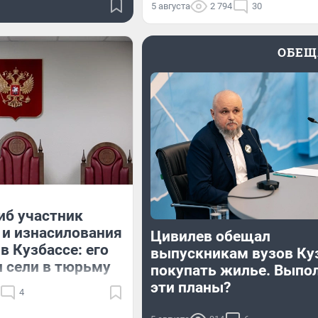
5 августа
2 794
30
ОБЕЩ
иб участник
и изнасилования
Цивилев обещал
в Кузбассе: его
выпускникам вузов Ку
 сели в тюрьму
покупать жилье. Выпо
эти планы?
4