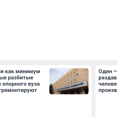
ли как минимум
Один —
мые разбитые
раздав
 опорного вуза
челове
отремонтируют
произв