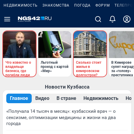
НЕДВИЖИМОСТЬ
ЗНАКОМСТВА
ПОГОДА
ФОРУМ
ТЕЛЕПРО
Что известно о
Льготный
Сколько стоит
В Кемерове
владельце
проезд с картой
жилье в
сулят наград
бизнеса, где
«Мир»
кемеровском
за «голову»
погибли люди
долгострое?
преступника
Новости Кузбасса
Главное
Видео
В стране
Недвижимость
Нов
«Получала 14 тысяч в месяц»: кузбасский врач — о
сексизме, оптимизации медицины и жизни на два
города