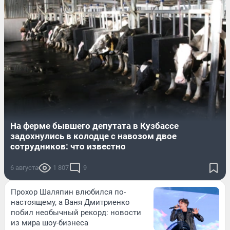
На ферме бывшего депутата в Кузбассе
задохнулись в колодце с навозом двое
сотрудников: что известно
6 августа
1 807
9
Прохор Шаляпин влюбился по-
настоящему, а Ваня Дмитриенко
побил необычный рекорд: новости
из мира шоу-бизнеса