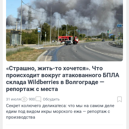
6
Обсудить
1
Обсудить
«Страшно, жить-то хочется». Что
4
Обсудить
2
Обсудить
происходит вокруг атакованного БПЛА
склада Wildberries в Волгограде —
репортаж с места
31 июля
900
Обсудить
Секрет колючего деликатеса: что мы на самом деле
едим под видом икры морского ежа — репортаж с
производства