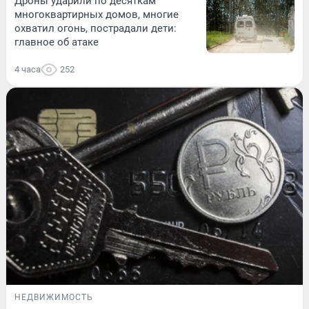
Дроны ударили по десяткам
многоквартирных домов, многие
охватил огонь, пострадали дети:
главное об атаке
4 часа
252
НЕДВИЖИМОСТЬ