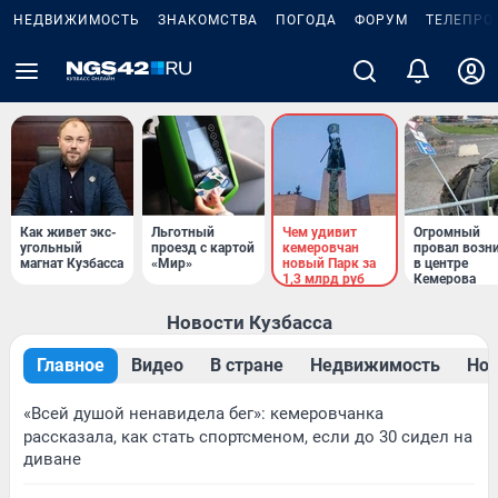
НЕДВИЖИМОСТЬ
ЗНАКОМСТВА
ПОГОДА
ФОРУМ
ТЕЛЕПРО
Как живет экс-
Льготный
Чем удивит
Огромный
угольный
проезд с картой
кемеровчан
провал возн
магнат Кузбасса
«Мир»
новый Парк за
в центре
1,3 млрд руб
Кемерова
Новости Кузбасса
Главное
Видео
В стране
Недвижимость
Нов
«Всей душой ненавидела бег»: кемеровчанка
рассказала, как стать спортсменом, если до 30 сидел на
диване