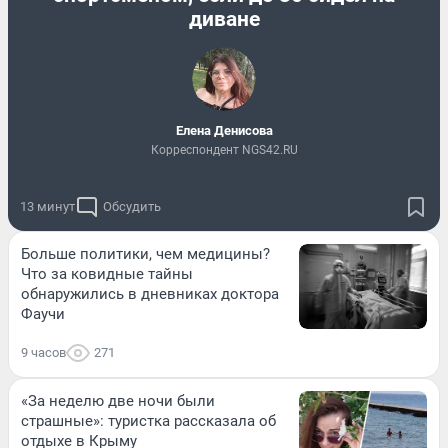
диване
Елена Денисова
Корреспондент NGS42.RU
13 минут
Обсудить
Больше политики, чем медицины?
Что за ковидные тайны
обнаружились в дневниках доктора
Фаучи
9 часов
271
«За неделю две ночи были
страшные»: туристка рассказала об
отдыхе в Крыму