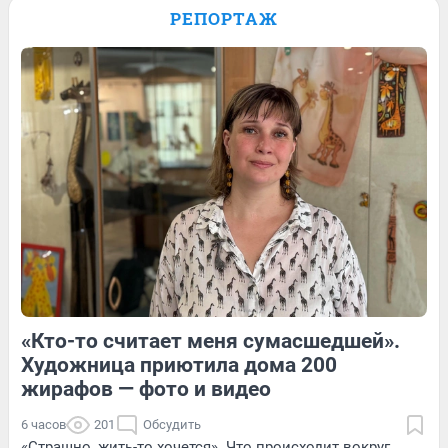
выращивать страусов. Видео
РЕПОРТАЖ
Обсудить
4
Обсудить
7
Обсудить
«Кто-то считает меня сумасшедшей».
1
Обсудить
4
Обсудить
Художница приютила дома 200
жирафов — фото и видео
6 часов
201
Обсудить
«Страшно, жить-то хочется». Что происходит вокруг