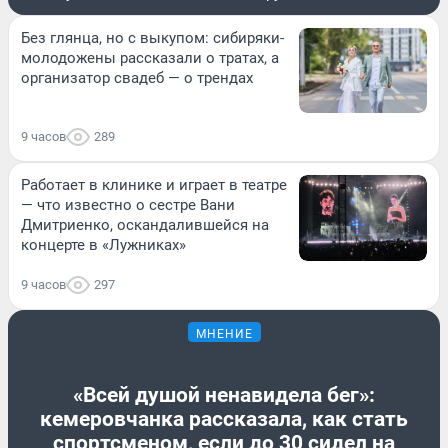
Без глянца, но с выкупом: сибиряки-
молодожены рассказали о тратах, а
организатор свадеб — о трендах
9 часов
289
Работает в клинике и играет в театре
— что известно о сестре Вани
Дмитриенко, оскандалившейся на
концерте в «Лужниках»
9 часов
297
МНЕНИЕ
«Всей душой ненавидела бег»:
кемеровчанка рассказала, как стать
спортсменом, если до 30 сидел на