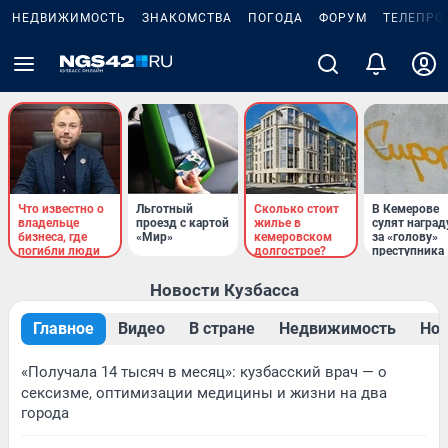
НЕДВИЖИМОСТЬ
ЗНАКОМСТВА
ПОГОДА
ФОРУМ
ТЕЛЕПРО
Что известно о
Льготный
Сколько стоит
В Кемерове
владельце
проезд с картой
жилье в
сулят наград
бизнеса, где
«Мир»
кемеровском
за «голову»
погибли люди
долгострое?
преступника
Новости Кузбасса
Главное
Видео
В стране
Недвижимость
Нов
«Получала 14 тысяч в месяц»: кузбасский врач — о
сексизме, оптимизации медицины и жизни на два
города