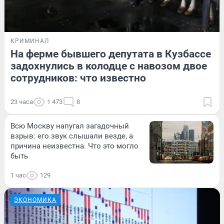
КРИМИНАЛ
На ферме бывшего депутата в Кузбассе
задохнулись в колодце с навозом двое
сотрудников: что известно
23 часа
1 473
8
Всю Москву напугал загадочный
взрыв: его звук слышали везде, а
причина неизвестна. Что это могло
быть
1 час
129
ЭКОНОМИКА