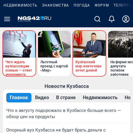
НЕДВИЖИМОСТЬ
ЗНАКОМСТВА
ПОГОДА
ФОРУМ
ТЕЛЕПРО
Чего ждать
Льготный
Кузбасский
На ферме экс
кузбассовцам
проезд с картой
мэр-взяточник
депутата
осенью — ответ
«Мир»
хочет домой
погибли
экономиста
работники
Новости Кузбасса
Главное
Видео
В стране
Недвижимость
Нов
Что к августу подорожало в Кузбассе больше всего —
обзор цен на продукты
Опорный вуз Кузбасса не будет брать деньги с