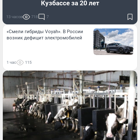
Кузбассе за 20 лет
13 часов
718
7
«Смели гибриды Voyah». В России
возник дефицит электромобилей
1 час
115