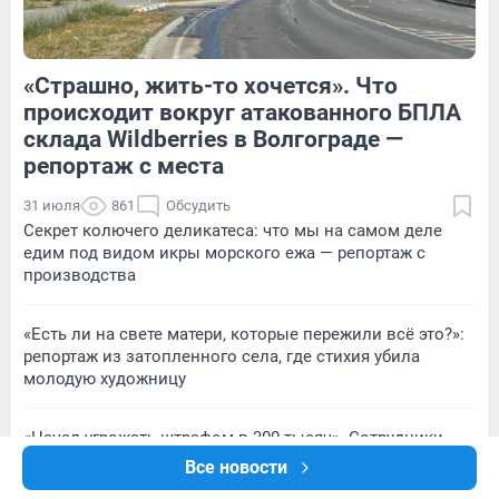
«Страшно, жить-то хочется». Что
1
Обсудить
2
Обсудить
происходит вокруг атакованного БПЛА
склада Wildberries в Волгограде —
репортаж с места
31 июля
861
Обсудить
Секрет колючего деликатеса: что мы на самом деле
едим под видом икры морского ежа — репортаж с
производства
«Есть ли на свете матери, которые пережили всё это?»:
репортаж из затопленного села, где стихия убила
молодую художницу
«Начал угрожать штрафом в 300 тысяч». Сотрудники
склада Wildberries — о том, как требовали открыть
Все новости
ворота блоков при атаке БПЛА