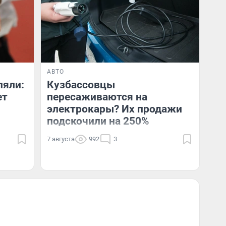
АВТО
ляли:
Кузбассовцы
ет
пересаживаются на
электрокары? Их продажи
подскочили на 250%
7 августа
992
3