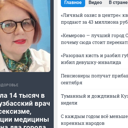
Главное
Видео
В стране
«Личный оазис в центре»: к
продают за 43 миллиона ру
«Кемерово — лучший город С
почему сюда стоит переехат
«Разорвал кисть и разбил губ
избил девушку-инвалида
Пенсионеры получат прибав
сентября
ЗДОРОВЬЕ
ла 14 тысяч в
Туманный и дождливый Кузб
узбасский врач
недели
сексизме,
С каждым годом всё меньше:
ации медицины
коренных народов
на два города