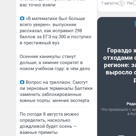
7 августа
754
вас точно взяли
«В математике был больше
всего уверен»: выпускник
рассказал, как исправил 298
баллов за ЕГЭ на 300 и поступил
в престижный вуз
Гораздо 
Осенние каникулы станут
отходами 
дольше, а зимние сократят в
регионе: з
новом учебном году: в чём дело
выросло с
Вопрос на триллион. Смогут
ли зерновые терминалы Балтики
заменить заблокированные
южные порты: мнение эксперта
Реда
Что произошло с эк
По погоде 8 августа можно
в Ку
определить, насколько
дождливой будет осень —
важные приметы