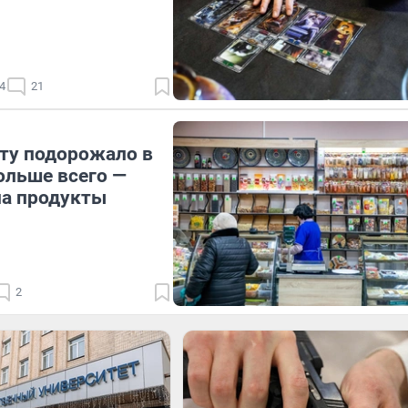
4
21
сту подорожало в
ольше всего —
на продукты
2