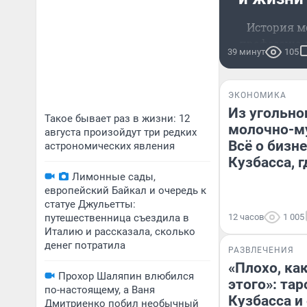
История м
профессию и
39 минут
105
ЭКОНОМИКА
Из угольно
Такое бывает раз в жизни: 12
молочно-му
августа произойдут три редких
Всё о бизн
астрономических явления
Кузбасса, 
Лимонные сады,
европейский Байкал и очередь к
статуе Джульетты:
путешественница съездила в
12 часов
1 005
Италию и рассказала, сколько
денег потратила
РАЗВЛЕЧЕНИЯ
«Плохо, как
Прохор Шаляпин влюбился
этого»: тар
по-настоящему, а Ваня
Кузбасса и
Дмитриенко побил необычный