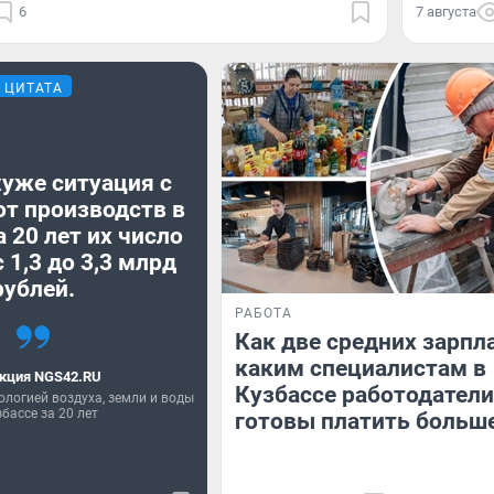
6
7 августа
ЦИТАТА
хуже ситуация с
от производств в
а 20 лет их число
 1,3 до 3,3 млрд
рублей.
РАБОТА
Как две средних зарпл
каким специалистам в
кция NGS42.RU
Кузбассе работодатели
ологией воздуха, земли и воды
збассе за 20 лет
готовы платить больш