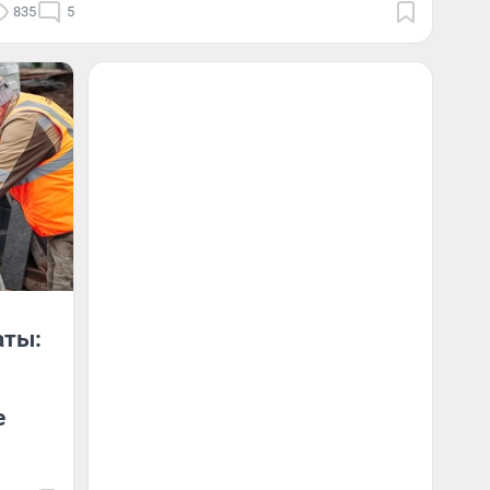
835
5
аты:
е