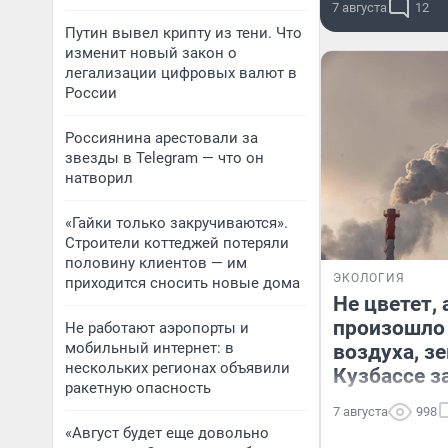
7 августа
12
Путин вывел крипту из тени. Что
изменит новый закон о
легализации цифровых валют в
России
Россиянина арестовали за
звезды в Telegram — что он
натворил
«Гайки только закручиваются».
Строители коттеджей потеряли
половину клиентов — им
ЭКОЛОГИЯ
приходится сносить новые дома
Не цветет, 
произошло 
Не работают аэропорты и
мобильный интернет: в
воздуха, з
нескольких регионах объявили
Кузбассе за
ракетную опасность
7 августа
998
«Август будет еще довольно