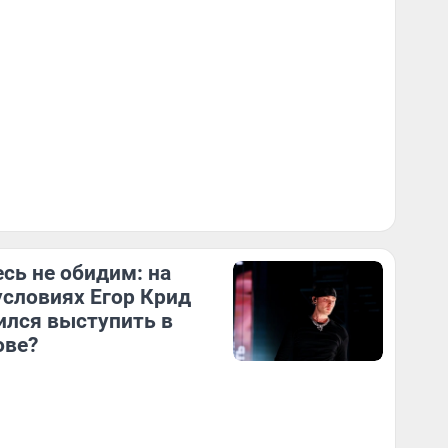
сь не обидим: на
условиях Егор Крид
ился выступить в
ове?