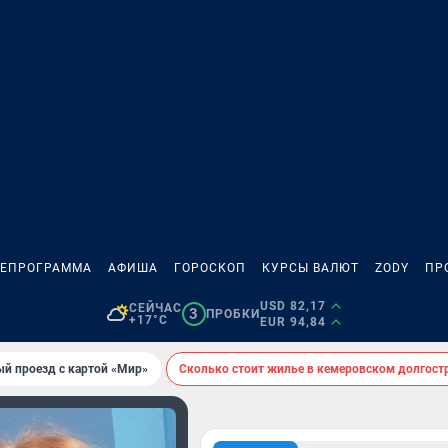
ЛЕПРОГРАММА
АФИША
ГОРОСКОП
КУРСЫ ВАЛЮТ
ZODY
ПР
USD 82,17
СЕЙЧАС
3
ПРОБКИ
+17°C
EUR 94,84
ый проезд с картой «Мир»
Сколько стоит жилье в кемеровском долгост