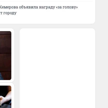
Кемерова объявила награду «за голову»
т городу