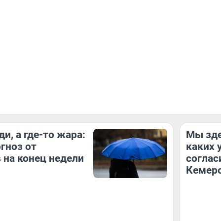
и, а где-то жара:
Мы зде
гноз от
каких 
 на конец недели
соглас
Кемер