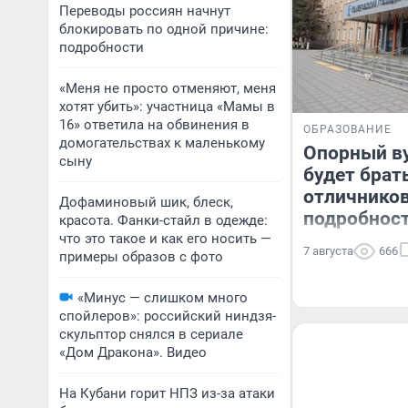
Переводы россиян начнут
блокировать по одной причине:
подробности
«Меня не просто отменяют, меня
хотят убить»: участница «Мамы в
16» ответила на обвинения в
ОБРАЗОВАНИЕ
домогательствах к маленькому
Опорный ву
сыну
будет брат
отличников
Дофаминовый шик, блеск,
подробнос
красота. Фанки-стайл в одежде:
что это такое и как его носить —
7 августа
666
примеры образов с фото
«Минус — слишком много
спойлеров»: российский ниндзя-
скульптор снялся в сериале
«Дом Дракона». Видео
На Кубани горит НПЗ из-за атаки