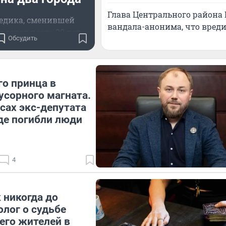
Глава Центрального района 
едика, сменившей
вандала-анонима, что вреди
 город после 20 лет
Обсудить
работы
го принца в
сорного магната.
есах экс-депутата
где погибли люди
4
 никогда до
олог о судьбе
 его жителей в