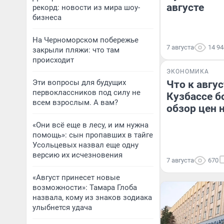
августе
рекорд: новости из мира шоу-
бизнеса
На Черноморском побережье
7 августа
14 94
закрыли пляжи: что там
происходит
ЭКОНОМИКА
Эти вопросы для будущих
Что к авгу
первоклассников под силу не
Кузбассе б
всем взрослым. А вам?
обзор цен 
«Они всё еще в лесу, и им нужна
помощь»: сын пропавших в тайге
Усольцевых назвал еще одну
версию их исчезновения
7 августа
670
«Август принесет новые
возможности»: Тамара Глоба
назвала, кому из знаков зодиака
улыбнется удача