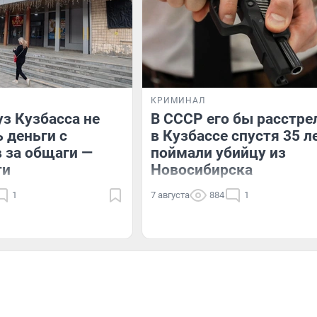
КРИМИНАЛ
з Кузбасса не
В СССР его бы расстре
ь деньги с
в Кузбассе спустя 35 л
 за общаги —
поймали убийцу из
ти
Новосибирска
1
7 августа
884
1