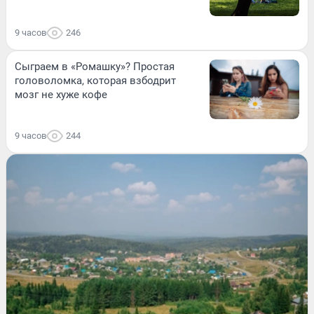
9 часов
246
Сыграем в «Ромашку»? Простая
головоломка, которая взбодрит
мозг не хуже кофе
9 часов
244