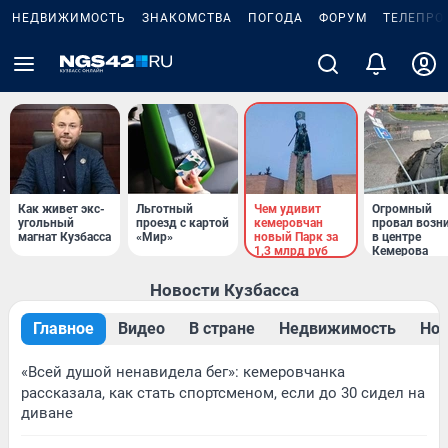
НЕДВИЖИМОСТЬ
ЗНАКОМСТВА
ПОГОДА
ФОРУМ
ТЕЛЕПРО
Как живет экс-
Льготный
Чем удивит
Огромный
угольный
проезд с картой
кемеровчан
провал возн
магнат Кузбасса
«Мир»
новый Парк за
в центре
1,3 млрд руб
Кемерова
Новости Кузбасса
Главное
Видео
В стране
Недвижимость
Нов
«Всей душой ненавидела бег»: кемеровчанка
рассказала, как стать спортсменом, если до 30 сидел на
диване