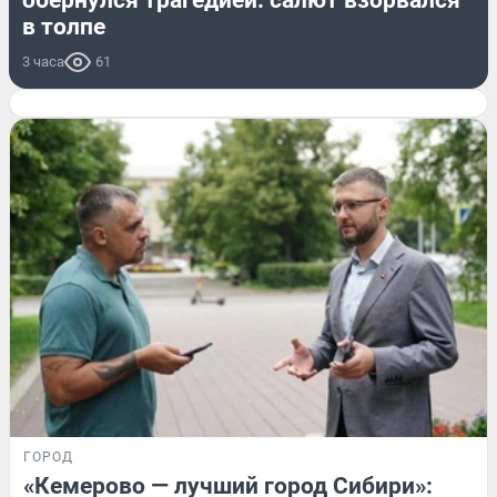
обернулся трагедией: салют взорвался
в толпе
3 часа
61
ГОРОД
«Кемерово — лучший город Сибири»: