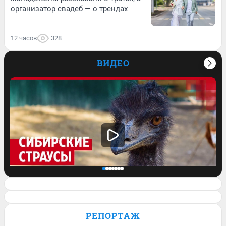
организатор свадеб — о трендах
12 часов
328
ВИДЕО
Семья сбежала из города, чтобы
выращивать страусов. Видео
РЕПОРТАЖ