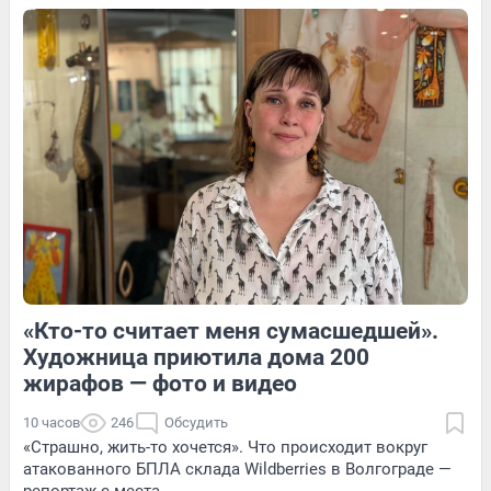
Обсудить
4
Обсудить
7
Обсудить
«Кто-то считает меня сумасшедшей».
1
Обсудить
4
Обсудить
Художница приютила дома 200
жирафов — фото и видео
10 часов
246
Обсудить
«Страшно, жить-то хочется». Что происходит вокруг
атакованного БПЛА склада Wildberries в Волгограде —