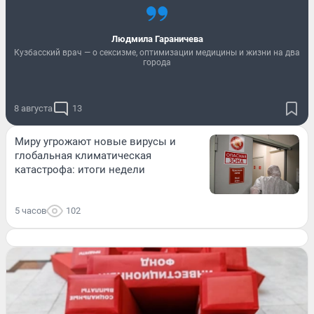
Людмила Гараничева
Кузбасский врач — о сексизме, оптимизации медицины и жизни на два
города
8 августа
13
Миру угрожают новые вирусы и
глобальная климатическая
катастрофа: итоги недели
5 часов
102