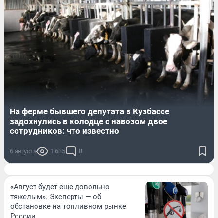
На ферме бывшего депутата в Кузбассе
задохнулись в колодце с навозом двое
сотрудников: что известно
6 августа
1 635
8
«Август будет еще довольно
тяжелым». Эксперты — об
обстановке на топливном рынке
России