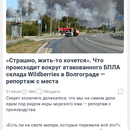
Обсудить
1
Обсудить
«Страшно, жить-то хочется». Что
1
Обсудить
3
Обсудить
происходит вокруг атакованного БПЛА
склада Wildberries в Волгограде —
репортаж с места
31 июля
884
Обсудить
Секрет колючего деликатеса: что мы на самом деле
едим под видом икры морского ежа — репортаж с
производства
«Есть ли на свете матери, которые пережили всё это?»: