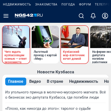
НЕДВИЖИМОСТЬ
ЗНАКОМСТВА
ПОГОДА
ФОРУМ
ТЕЛЕПРО
Чего ждать
Льготный
Кузбасский
На ферме экс
кузбассовцам
проезд с картой
мэр-взяточник
депутата
осенью — ответ
«Мир»
хочет домой
погибли
экономиста
работники
Новости Кузбасса
Главное
Видео
В стране
Недвижимость
Нов
Из угольного принца в молочно-мусорного магната. Всё
о бизнесах экс-депутата Кузбасса, где погибли люди
«Плохо, как никогда до этого»: таролог о судьбе