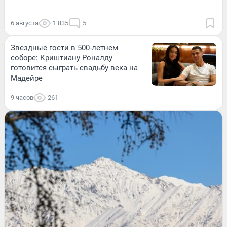
6 августа
1 835
5
Звездные гости в 500-летнем
соборе: Криштиану Роналду
готовится сыграть свадьбу века на
Мадейре
9 часов
261