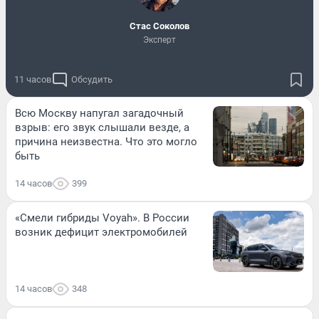
Стас Соколов
Эксперт
11 часов
Обсудить
Всю Москву напугал загадочный
взрыв: его звук слышали везде, а
причина неизвестна. Что это могло
быть
14 часов
399
«Смели гибриды Voyah». В России
возник дефицит электромобилей
14 часов
348