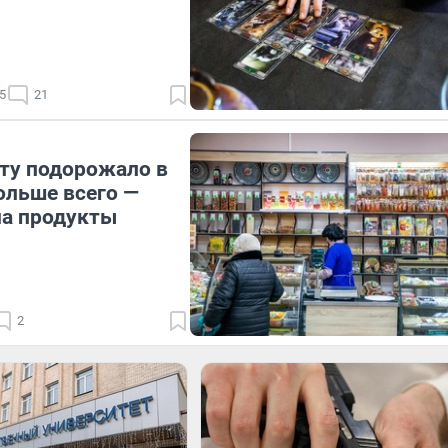
5
21
сту подорожало в
ольше всего —
на продукты
2