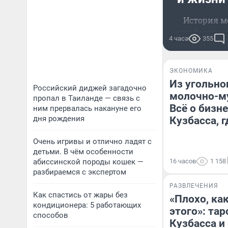
История м
профессию и
4 часа
355
ЭКОНОМИКА
Из угольно
Российский диджей загадочно
молочно-му
пропал в Таиланде — связь с
Всё о бизн
ним прервалась накануне его
дня рождения
Кузбасса, 
Очень игривы и отлично ладят с
детьми. В чём особенности
абиссинской породы кошек —
16 часов
1 158
разбираемся с экспертом
РАЗВЛЕЧЕНИЯ
Как спастись от жары без
«Плохо, как
кондиционера: 5 работающих
этого»: тар
способов
Кузбасса и