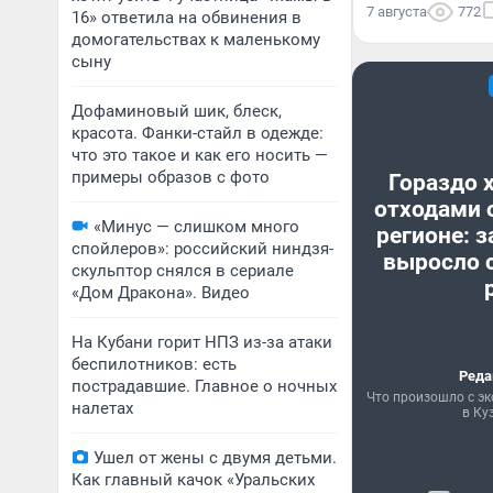
7 августа
772
16» ответила на обвинения в
домогательствах к маленькому
сыну
Дофаминовый шик, блеск,
красота. Фанки-стайл в одежде:
что это такое и как его носить —
примеры образов с фото
Гораздо 
отходами 
«Минус — слишком много
регионе: з
спойлеров»: российский ниндзя-
выросло с
скульптор снялся в сериале
«Дом Дракона». Видео
На Кубани горит НПЗ из-за атаки
беспилотников: есть
Реда
пострадавшие. Главное о ночных
Что произошло с эк
налетах
в Ку
Ушел от жены с двумя детьми.
Как главный качок «Уральских