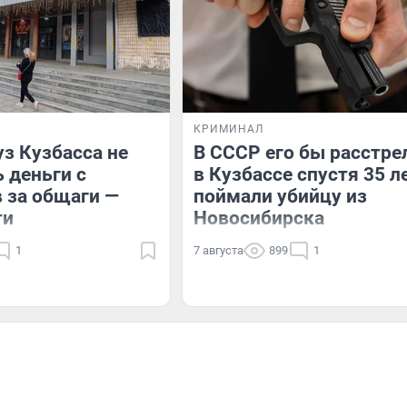
КРИМИНАЛ
з Кузбасса не
В СССР его бы расстре
ь деньги с
в Кузбассе спустя 35 л
 за общаги —
поймали убийцу из
ти
Новосибирска
1
7 августа
899
1