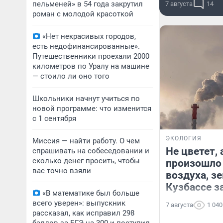
пельменей» в 54 года закрутил
7 августа
14
роман с молодой красоткой
«Нет некрасивых городов,
есть недофинансированные».
Путешественники проехали 2000
километров по Уралу на машине
— стоило ли оно того
Школьники начнут учиться по
новой программе: что изменится
с 1 сентября
ЭКОЛОГИЯ
Миссия — найти работу. О чем
Не цветет, 
спрашивать на собеседовании и
сколько денег просить, чтобы
произошло 
вас точно взяли
воздуха, з
Кузбассе за
«В математике был больше
всего уверен»: выпускник
7 августа
1 040
рассказал, как исправил 298