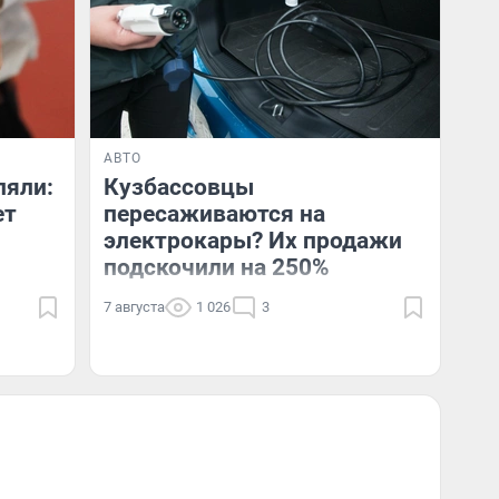
АВТО
ляли:
Кузбассовцы
ет
пересаживаются на
электрокары? Их продажи
подскочили на 250%
7 августа
1 026
3