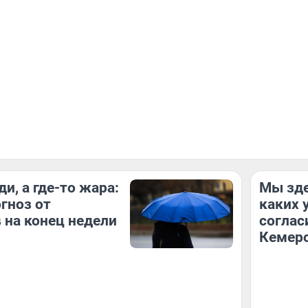
и, а где-то жара:
Мы зде
гноз от
каких 
 на конец недели
соглас
Кемер