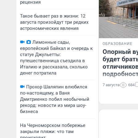
рецензия
Такое бывает раз в жизни: 12
августа произойдут три редких
астрономических явления
Лимонные сады,
ОБРАЗОВАНИЕ
европейский Байкал и очередь к
Опорный ву
статуе Джульетты:
будет брат
путешественница съездила в
отличников
Италию и рассказала, сколько
денег потратила
подробнос
7 августа
684
Прохор Шаляпин влюбился
по-настоящему, а Ваня
Дмитриенко побил необычный
рекорд: новости из мира шоу-
бизнеса
На Черноморском побережье
закрыли пляжи: что там
происходит