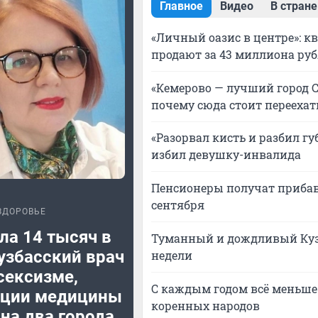
Главное
Видео
В стране
«Личный оазис в центре»: к
продают за 43 миллиона ру
«Кемерово — лучший город С
почему сюда стоит переехат
«Разорвал кисть и разбил губ
избил девушку-инвалида
Пенсионеры получат прибав
сентября
ЗДОРОВЬЕ
ла 14 тысяч в
Туманный и дождливый Кузб
узбасский врач
недели
сексизме,
С каждым годом всё меньше:
ации медицины
коренных народов
на два города