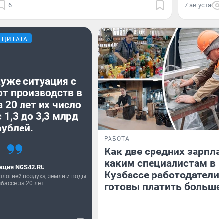
6
7 августа
ЦИТАТА
хуже ситуация с
от производств в
а 20 лет их число
 1,3 до 3,3 млрд
рублей.
РАБОТА
Как две средних зарпл
каким специалистам в
кция NGS42.RU
Кузбассе работодатели
ологией воздуха, земли и воды
збассе за 20 лет
готовы платить больш