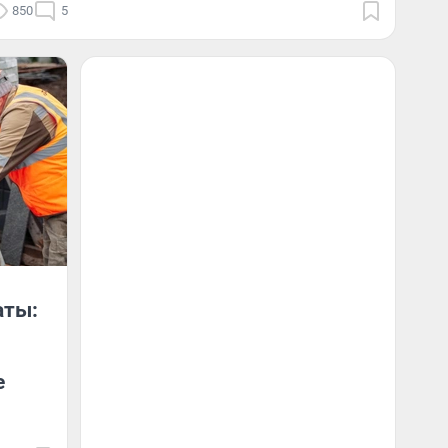
850
5
аты:
е