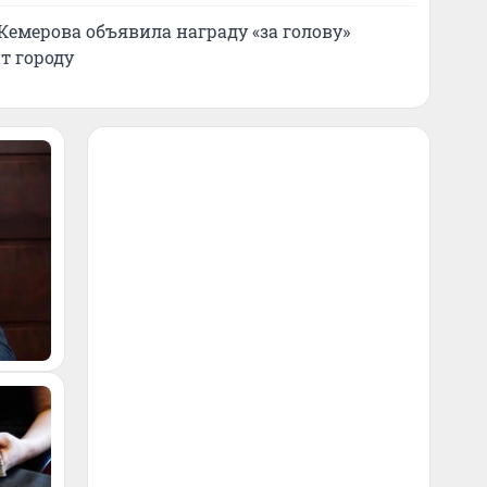
Кемерова объявила награду «за голову»
т городу