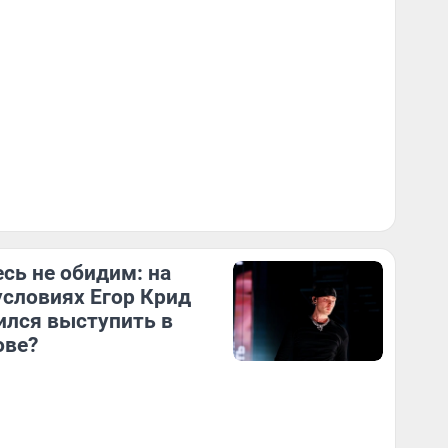
сь не обидим: на
условиях Егор Крид
ился выступить в
ове?