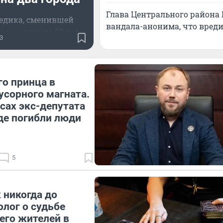
Глава Центрального района 
едика, сменившей
вандала-анонима, что вреди
 город после 20 лет
3
работы
го принца в
сорного магната.
есах экс-депутата
где погибли люди
5
 никогда до
олог о судьбе
 его жителей в