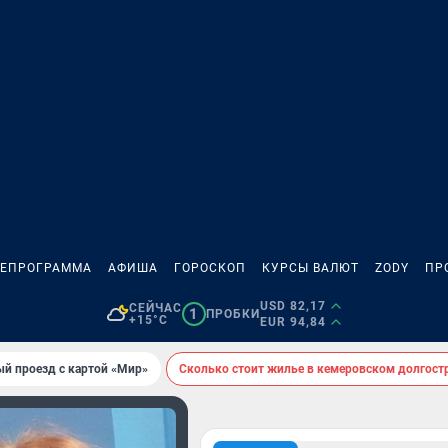
ЛЕПРОГРАММА
АФИША
ГОРОСКОП
КУРСЫ ВАЛЮТ
ZODY
ПР
USD 82,17
СЕЙЧАС
1
ПРОБКИ
+15°C
EUR 94,84
ый проезд с картой «Мир»
Сколько стоит жилье в кемеровском долгост