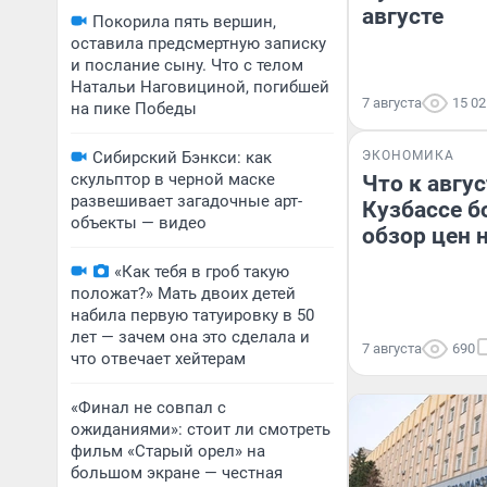
августе
Покорила пять вершин,
оставила предсмертную записку
и послание сыну. Что с телом
Натальи Наговициной, погибшей
7 августа
15 02
на пике Победы
Сибирский Бэнкси: как
ЭКОНОМИКА
скульптор в черной маске
Что к авгу
развешивает загадочные арт-
Кузбассе б
объекты — видео
обзор цен 
«Как тебя в гроб такую
положат?» Мать двоих детей
набила первую татуировку в 50
лет — зачем она это сделала и
7 августа
690
что отвечает хейтерам
«Финал не совпал с
ожиданиями»: стоит ли смотреть
фильм «Старый орел» на
большом экране — честная