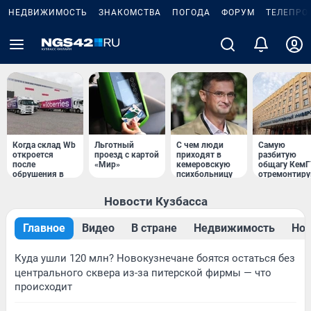
НЕДВИЖИМОСТЬ
ЗНАКОМСТВА
ПОГОДА
ФОРУМ
ТЕЛЕПРО
Когда склад Wb
Льготный
С чем люди
Самую
откроется
проезд с картой
приходят в
разбитую
после
«Мир»
кемеровскую
общагу Кем
обрушения в
психбольницу
отремонтир
Кузбассе
Новости Кузбасса
Главное
Видео
В стране
Недвижимость
Нов
Куда ушли 120 млн? Новокузнечане боятся остаться без
центрального сквера из-за питерской фирмы — что
происходит