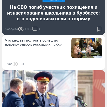
На СВО погиб участник похищения и
изнасилования школьника в Кузбассе:
его подельники сели в тюрьму
5 августа
1 396
4
Что мешает получать большую
пенсию: список главных ошибок
1 час
131