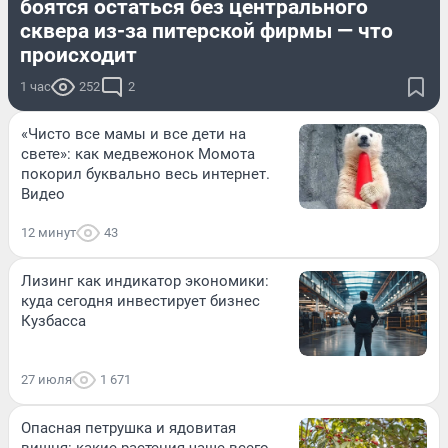
боятся остаться без центрального
сквера из-за питерской фирмы — что
происходит
1 час
252
2
«Чисто все мамы и все дети на
свете»: как медвежонок Момота
покорил буквально весь интернет.
Видео
12 минут
43
Лизинг как индикатор экономики:
куда сегодня инвестирует бизнес
Кузбасса
27 июля
1 671
Опасная петрушка и ядовитая
вишня: какие растения чаще всего