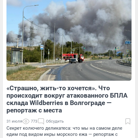
3
Обсудить
Обсудить
Обсудить
«Страшно, жить-то хочется». Что
3
Обсудить
4
Обсудить
происходит вокруг атакованного БПЛА
склада Wildberries в Волгограде —
репортаж с места
31 июля
773
Обсудить
Секрет колючего деликатеса: что мы на самом деле
едим под видом икры морского ежа — репортаж с