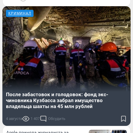
КРИМИНАЛ
После забастовок и голодовок: фонд экс-
чиновника Кузбасса забрал имущество
владельца шахты на 45 млн рублей
4 августа
1 407
Обсудить
Apple приняла журналиста за