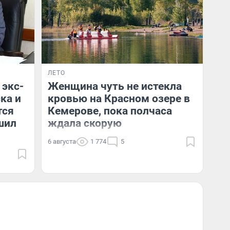
ЛЕТО
 экс-
Женщина чуть не истекла
ка и
кровью на Красном озере в
тся
Кемерове, пока полчаса
шил
ждала скорую
6 августа
1 774
5