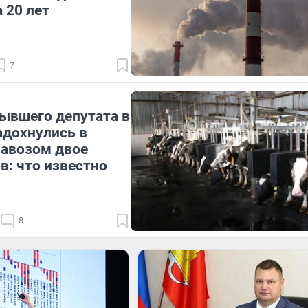
 20 лет
7
ывшего депутата в
адохнулись в
навозом двое
в: что известно
8