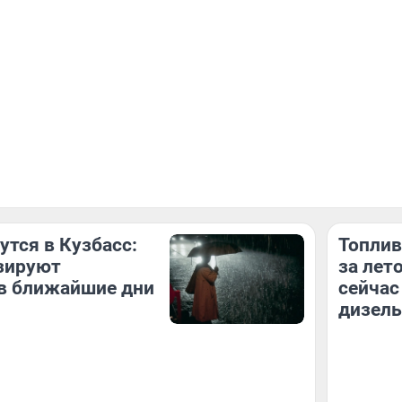
утся в Кузбасс:
Топлив
зируют
за лет
в ближайшие дни
сейчас
дизель