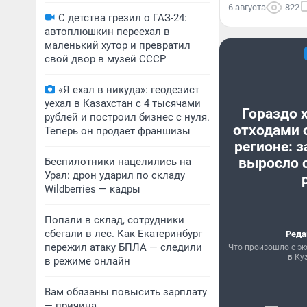
6 августа
822
С детства грезил о ГАЗ-24:
автоплюшкин переехал в
маленький хутор и превратил
свой двор в музей СССР
«Я ехал в никуда»: геодезист
уехал в Казахстан с 4 тысячами
Гораздо 
рублей и построил бизнес с нуля.
отходами 
Теперь он продает франшизы
регионе: з
выросло с
Беспилотники нацелились на
Урал: дрон ударил по складу
Wildberries — кадры
Попали в склад, сотрудники
сбегали в лес. Как Екатеринбург
Реда
пережил атаку БПЛА — следили
Что произошло с эк
в Ку
в режиме онлайн
Вам обязаны повысить зарплату
— причина