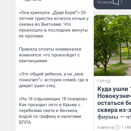
16 часов
7
«Она крикнула: „Дядя Боря!“» 25-
летняя туристка исчезла ночью у
океана во Вьетнаме. Что
произошло в последние минуты
ее пропажи
Правила оплаты коммуналки
изменятся: что произойдет с
квитанциями
«Это общий ребенок, а не „муж
помогает“»: истории семей, где в
ГОРОД
декрет ушел отец
Куда ушли 
Новокузнеч
«На 18 отдыхающих 18 поваров».
остаться б
Как проходит лето в Крыму с
сквера из-
перебоями света и бензина,
фирмы — ч
водой по графику и налетами
БПЛА
6 августа
1 140