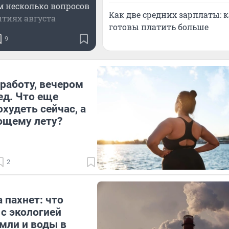
м несколько вопросов
Как две средних зарплаты: 
ытиях августа
готовы платить больше
9
работу, вечером
ед. Что еще
худеть сейчас, а
ющему лету?
2
а пахнет: что
с экологией
емли и воды в