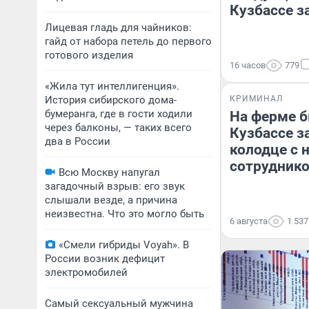
Кузбассе за
Лицевая гладь для чайников:
гайд от набора петель до первого
готового изделия
16 часов
779
«Жила тут интеллигенция».
История сибирского дома-
КРИМИНАЛ
бумеранга, где в гости ходили
На ферме б
через балконы, — таких всего
Кузбассе з
два в России
колодце с 
сотруднико
Всю Москву напугал
загадочный взрыв: его звук
слышали везде, а причина
неизвестна. Что это могло быть
6 августа
1 537
«Смели гибриды Voyah». В
России возник дефицит
электромобилей
Самый сексуальный мужчина