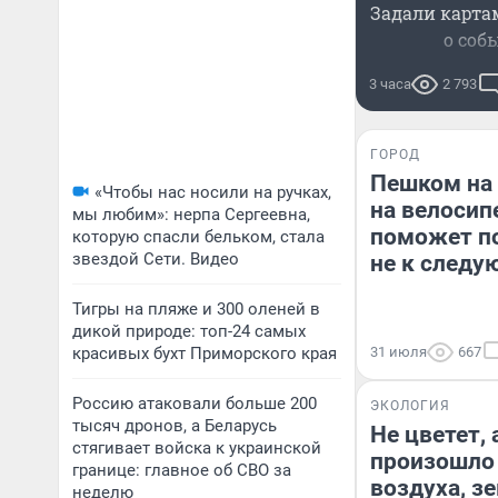
Задали карта
о соб
3 часа
2 793
ГОРОД
Пешком на 
«Чтобы нас носили на ручках,
на велосип
мы любим»: нерпа Сергеевна,
поможет по
которую спасли бельком, стала
звездой Сети. Видео
не к следу
Тигры на пляже и 300 оленей в
дикой природе: топ-24 самых
красивых бухт Приморского края
31 июля
667
Россию атаковали больше 200
ЭКОЛОГИЯ
тысяч дронов, а Беларусь
Не цветет, 
стягивает войска к украинской
произошло 
границе: главное об СВО за
воздуха, з
неделю