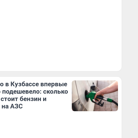
о в Кузбассе впервые
о подешевело: сколько
 стоит бензин и
 на АЗС