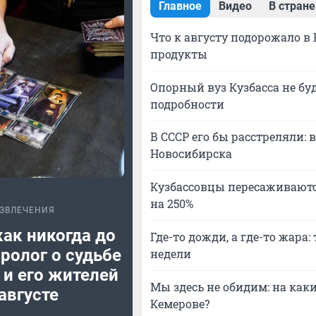
Главное
Видео
В стране
Что к августу подорожало в 
продукты
Опорный вуз Кузбасса не бу
подробности
В СССР его бы расстреляли: 
Новосибирска
Кузбассовцы пересаживаютс
на 250%
ЗВЛЕЧЕНИЯ
как никогда до
Где-то дожди, а где-то жара
аролог о судьбе
недели
 и его жителей
Мы здесь не обидим: на как
 августе
Кемерове?