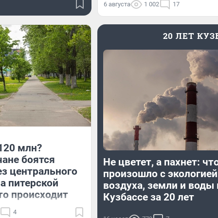
6 августа
1 002
17
20 ЛЕТ КУ
120 млн?
ане боятся
Не цветет, а пахнет: чт
ез центрального
произошло с экологией
за питерской
воздуха, земли и воды 
то происходит
Кузбассе за 20 лет
4