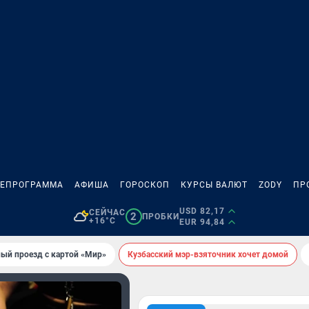
ЛЕПРОГРАММА
АФИША
ГОРОСКОП
КУРСЫ ВАЛЮТ
ZODY
ПР
USD 82,17
СЕЙЧАС
2
ПРОБКИ
+16°C
EUR 94,84
ый проезд с картой «Мир»
Кузбасский мэр-взяточник хочет домой