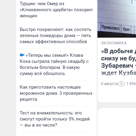
Турции: чем Омер из
«Клюквенного щербета» покорил
женщин
Быстро покраснеют: как соспеть
зеленые помидоры дома — пять
самых эффективных способов
ЭКОНОМИКА
«В добыче 
«Теперь мы семья!» Клава
снизу не б
Кока сыграла тайную свадьбу с
Зубаревич 
богатым блогером. В какую
ждет Кузб
сумму всё обошлось
6 августа
1 955
Как приготовить настоящее
мороженое дома: 3 проверенных
рецепта
Тест на внимательность: его
смогут пройти только 5% людей
— вы в их числе?