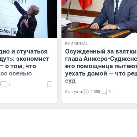
КРИМИНАЛ
дно и стучаться
Осужденный за взятки
удут»: экономист
глава Анжеро-Судженс
— о том, что
его помощница пытаю
асс осенью
уехать домой — что ре
суд
7
6 августа
2 555
9