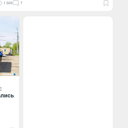
1 509
7
:
ались