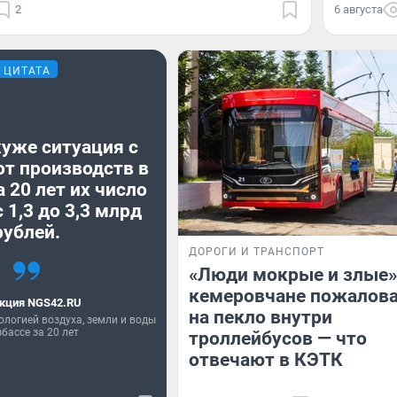
2
6 августа
ЦИТАТА
хуже ситуация с
от производств в
а 20 лет их число
 1,3 до 3,3 млрд
рублей.
ДОРОГИ И ТРАНСПОРТ
«Люди мокрые и злые»
кемеровчане пожалов
кция NGS42.RU
на пекло внутри
ологией воздуха, земли и воды
збассе за 20 лет
троллейбусов — что
отвечают в КЭТК