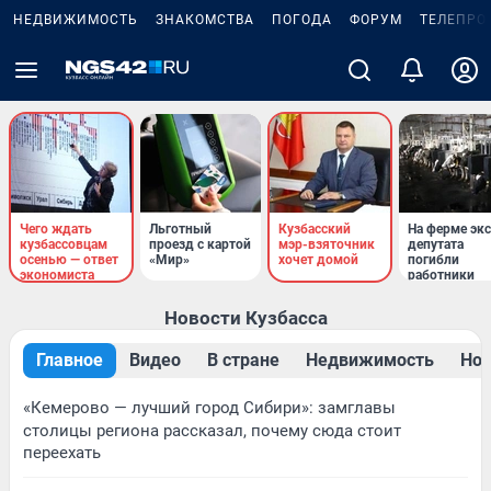
НЕДВИЖИМОСТЬ
ЗНАКОМСТВА
ПОГОДА
ФОРУМ
ТЕЛЕПРО
Чего ждать
Льготный
Кузбасский
На ферме экс
кузбассовцам
проезд с картой
мэр-взяточник
депутата
осенью — ответ
«Мир»
хочет домой
погибли
экономиста
работники
Новости Кузбасса
Главное
Видео
В стране
Недвижимость
Нов
«Кемерово — лучший город Сибири»: замглавы
столицы региона рассказал, почему сюда стоит
переехать