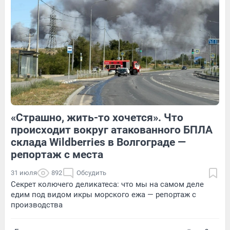
6
Обсудить
1
Обсудить
«Страшно, жить-то хочется». Что
2
Обсудить
1
Обсудить
происходит вокруг атакованного БПЛА
склада Wildberries в Волгограде —
репортаж с места
31 июля
892
Обсудить
Секрет колючего деликатеса: что мы на самом деле
едим под видом икры морского ежа — репортаж с
производства